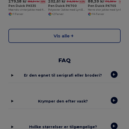
279,58 kr
202,61 kr
88,39 kr
556,54 kr
346,36 kr
170,38 kr
-50%
-42%
-48%
Pen Duick PK535
Pen Duick PK700
Pen Duick PK705
Mænds vinterjakke med flere lommer
Polyester Jakke med Lynlåslommer og Ventilation
Herre stor jakke med lynlås
+1 Farver
+2 Farver
+14 Farver
Vis alle
FAQ
Er den egnet til serigrafi eller broderi?
Krymper den efter vask?
Hvilke størrelser er tilgængelige?