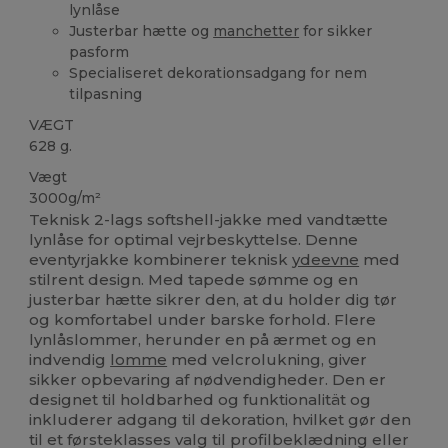
lynlåse
Justerbar hætte og
manchetter
for sikker
pasform
Specialiseret dekorationsadgang for nem
tilpasning
VÆGT
628 g.
Vægt
3000g/m²
Teknisk 2-lags softshell-jakke med vandtætte
lynlåse for optimal vejrbeskyttelse. Denne
eventyrjakke kombinerer teknisk
ydeevne
med
stilrent design. Med tapede sømme og en
justerbar hætte sikrer den, at du holder dig tør
og komfortabel under barske forhold. Flere
lynlåslommer, herunder en på ærmet og en
indvendig
lomme
med velcrolukning, giver
sikker opbevaring af nødvendigheder. Den er
designet til holdbarhed og funktionalität og
inkluderer adgang til dekoration, hvilket gør den
til et førsteklasses valg til profilbeklædning eller