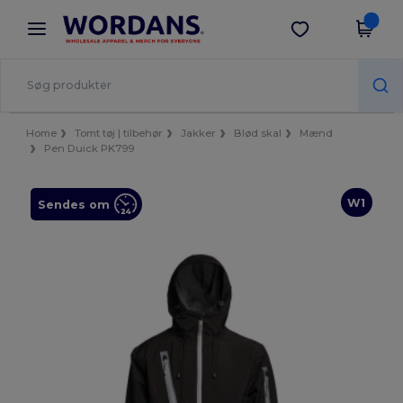
×
Wordans-app
Hent app
Bedre priser i appen!
Home
Tomt tøj | tilbehør
Jakker
Blød skal
Mænd
Pen Duick PK799
W1
Sendes om