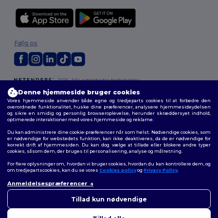
Følg os
2026. Alle rettigheder forbeholdes
Vilkår og Betingelser
|
Tilpasset politik
|
Fortrolighedspolitik
|
Politik for
Denne hjemmeside bruger cookies
cookies
|
Sitemap
Vores hjemmeside anvender både egne og tredjeparts cookies til at forbedre den
overordnede funktionalitet, huske dine præferencer, analysere hjemmesideydelsen
og sikre en smidig og personlig browseroplevelse, herunder skræddersyet indhold,
optimerede interaktioner med vores hjemmeside og reklame.
Du kan administrere dine cookie-præferencer når som helst. Nødvendige cookies, som
er nødvendige for webstedets funktion, kan ikke deaktiveres, da de er nødvendige for
korrekt drift af hjemmesiden. Du kan dog vælge at tillade eller blokere andre typer
cookies, såsom dem, der bruges til personalisering, analyse og målretning.
For flere oplysninger om, hvordan vi bruger cookies, hvordan du kan kontrollere dem, og
om tredjepartscookies, kan du se vores
Cookies policy
og
Privacy Policy
.
Anmeldelsespræferencer
👋
Hej
Hvis du har spørgsmål eller
Tillad kun nødvendige
bekymringer, kan du kontakte
os når som helst. Vores chatbot