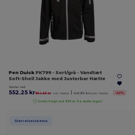
Pen Duick
PK799
- Sort/grå
- Vandtæt
Soft-Shell Jakke med Justerbar Hætte
Starter ved
552.25 kr
|
-
42
%
954.63 kr
inkl. Mødre
441.80 kr
ekskl. Mødre
Gratis fragt ved 999 kr fra dette lager!
Størrelsesskema