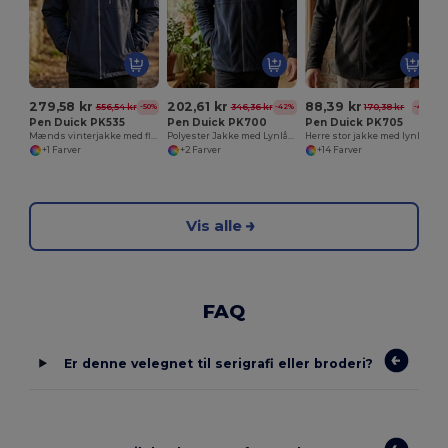
279,58 kr
202,61 kr
88,39 kr
556,54 kr
346,36 kr
170,38 kr
-50%
-42%
-48%
Pen Duick PK535
Pen Duick PK700
Pen Duick PK705
Mænds vinterjakke med flere lommer
Polyester Jakke med Lynlåslommer og Ventilation
Herre stor jakke med lynlås
+1 Farver
+2 Farver
+14 Farver
Vis alle
FAQ
Er denne velegnet til serigrafi eller broderi?