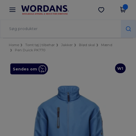
×
Wordans-app
Hent app
Bedre priser i appen!
Home
Tomt tøj | tilbehør
Jakker
Blød skal
Mænd
Pen Duick PK770
W1
Sendes om