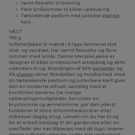
Varmt fleecefor til isolering
Flere lynlåslommer til sikker opbevaring
Tætsiddende pasform med justerbar
elastisk
kant
VÆGT
789 g.
Softshelljakke til mænd i 3-lags lamineret stof,
vind- og vandtæt. Har varmt fleecefor og flere
lommer med lynlås. Denne tekniske jakke er
designet til både professionelt arbejdstøj og aktiv
udendørs brug. Blandingen af 95%
polyester
og
5%
elastan
sikrer fleksibilitet og holdbarhed. Med
sin tætsiddende pasform og justerbare kant giver
den en moderne silhuet, samtidig med at
komforten bevares. De mange
opbevaringsmuligheder, herunder en
brystlomme og ærmelomme, gør den yderst
funktionel til store virksomhedsordrer eller
individuel daglig brug. Uanset om du har brug
for et enkelt basislag til din garderobe eller en
overflade, der kan tilpasses med dit logo, leverer
denne
softshell
ydeevne
under alle vejrforhold.