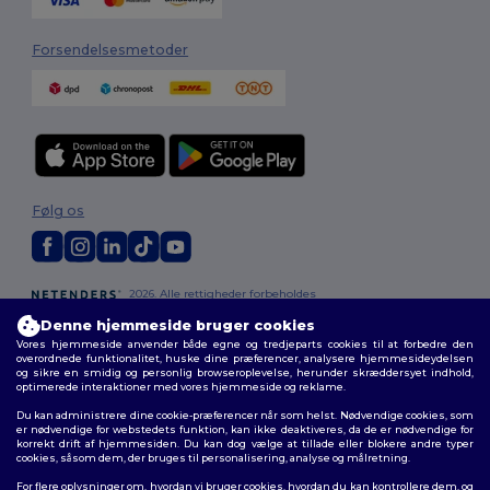
Forsendelsesmetoder
Følg os
2026. Alle rettigheder forbeholdes
Vilkår og Betingelser
|
Tilpasset politik
|
Fortrolighedspolitik
|
Politik for
Denne hjemmeside bruger cookies
cookies
|
Sitemap
Vores hjemmeside anvender både egne og tredjeparts cookies til at forbedre den
overordnede funktionalitet, huske dine præferencer, analysere hjemmesideydelsen
og sikre en smidig og personlig browseroplevelse, herunder skræddersyet indhold,
optimerede interaktioner med vores hjemmeside og reklame.
Du kan administrere dine cookie-præferencer når som helst. Nødvendige cookies, som
er nødvendige for webstedets funktion, kan ikke deaktiveres, da de er nødvendige for
korrekt drift af hjemmesiden. Du kan dog vælge at tillade eller blokere andre typer
cookies, såsom dem, der bruges til personalisering, analyse og målretning.
For flere oplysninger om, hvordan vi bruger cookies, hvordan du kan kontrollere dem, og