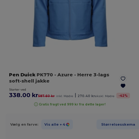
Pen Duick
PK770
- Azure
- Herre 3-lags
soft-shell jakke
Starter ved
338.00 kr
|
-
42
%
587.60 kr
inkl. Mødre
270.40 kr
ekskl. Mødre
Gratis fragt ved 999 kr fra dette lager!
Vælg en farve:
Vis alle
+ 4
Størrelsesskema