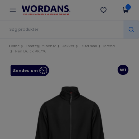
×
Wordans-app
Hent app
Bedre priser i appen!
Home
Tomt tøj | tilbehør
Jakker
Blød skal
Mænd
Pen Duick PK776
W1
Sendes om