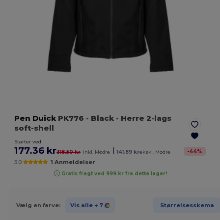
Pen Duick
PK776
- Black
- Herre 2-lags
soft-shell
Starter ved
177.36 kr
|
-
44
%
318.50 kr
inkl. Mødre
141.89 kr
ekskl. Mødre
5.0
1 Anmeldelser
Gratis fragt ved 999 kr fra dette lager!
Vælg en farve:
Vis alle
+ 7
Størrelsesskema