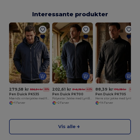
Interessante produkter
279,58 kr
202,61 kr
88,39 kr
556,54 kr
346,36 kr
170,38 kr
-50%
-42%
-48%
Pen Duick PK535
Pen Duick PK700
Pen Duick PK705
Mænds vinterjakke med flere lommer
Polyester Jakke med Lynlåslommer og Ventilation
Herre stor jakke med lynlås
+1 Farver
+2 Farver
+14 Farver
Vis alle