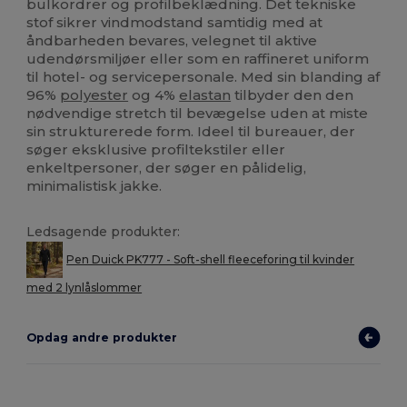
bulkordrer og profilbeklædning. Det tekniske
stof sikrer vindmodstand samtidig med at
åndbarheden bevares, velegnet til aktive
udendørsmiljøer eller som en raffineret uniform
til hotel- og servicepersonale. Med sin blanding af
96%
polyester
og 4%
elastan
tilbyder den den
nødvendige stretch til bevægelse uden at miste
sin strukturerede form. Ideel til bureauer, der
søger eksklusive profiltekstiler eller
enkeltpersoner, der søger en pålidelig,
minimalistisk jakke.
Ledsagende produkter:
Pen Duick PK777 - Soft-shell fleeceforing til kvinder
med 2 lynlåslommer
Opdag andre produkter