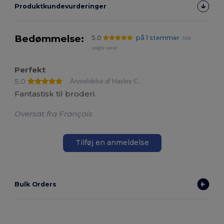
Produktkundevurderinger
Bedømmelse:
5.0
på 1 stemmer
548
solgte varer
Perfekt
5.0
Anmeldelse af Hayley C.
Fantastisk til broderi.
Oversat fra Français
Tilføj en anmeldelse
Bulk Orders