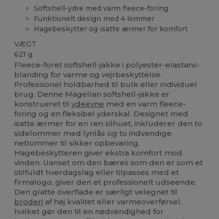
Softshell-ydre med varm fleece-foring
Funktionelt design med 4 lommer
Hagebeskytter og isatte ærmer for komfort
VÆGT
621 g.
Fleece-foret softshell-jakke i polyester-elastans-
blanding for varme og vejrbeskyttelse.
Professionel holdbarhed til bulk eller individuel
brug. Denne Magellan softshell-jakke er
konstrueret til
ydeevne
med en varm fleece-
foring og en fleksibel yderskal. Designet med
isatte ærmer for en ren silhuet, inkluderer den to
sidelommer med lynlås og to indvendige
netlommer til sikker opbevaring.
Hagebeskytteren giver ekstra komfort mod
vinden. Uanset om den bæres som den er som et
stilfuldt hverdagslag eller tilpasses med et
firmalogo, giver den et professionelt udseende.
Den glatte overflade er særligt velegnet til
broderi
af høj kvalitet eller varmeoverførsel,
hvilket gør den til en nødvendighed for