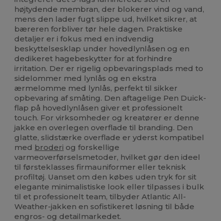
højtydende membran, der blokerer vind og vand,
mens den lader fugt slippe ud, hvilket sikrer, at
bæreren forbliver tør hele dagen. Praktiske
detaljer er i fokus med en indvendig
beskyttelsesklap under hovedlynlåsen og en
dedikeret hagebeskytter for at forhindre
irritation. Der er rigelig opbevaringsplads med to
sidelommer med lynlås og en ekstra
ærmelomme med lynlås, perfekt til sikker
opbevaring af småting. Den aftagelige Pen Duick-
flap på hovedlynlåsen giver et professionelt
touch. For virksomheder og kreatører er denne
jakke en overlegen overflade til branding. Den
glatte, slidstærke overflade er yderst kompatibel
med
broderi
og forskellige
varmeoverførselsmetoder, hvilket gør den ideel
til førsteklasses firmauniformer eller teknisk
profiltøj. Uanset om den købes uden tryk for sit
elegante minimalistiske look eller tilpasses i bulk
til et professionelt team, tilbyder Atlantic All-
Weather-jakken en sofistikeret løsning til både
engros- og detailmarkedet.