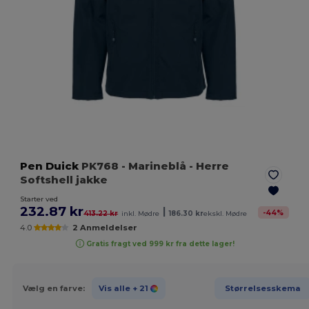
Pen Duick
PK768
- Marineblå
- Herre
Softshell jakke
Starter ved
232.87 kr
|
-
44
%
413.22 kr
inkl. Mødre
186.30 kr
ekskl. Mødre
4.0
2 Anmeldelser
Gratis fragt ved 999 kr fra dette lager!
Vælg en farve:
Vis alle
+ 21
Størrelsesskema