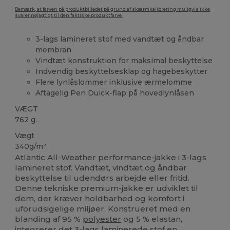
Bemærk, at farven på produktbilledet på grund af skærmkalibrering muligvis ikke
svarer nøjagtigt til den faktiske produktfarve.
3-lags lamineret stof med vandtæt og åndbar
membran
Vindtæt konstruktion for maksimal beskyttelse
Indvendig beskyttelsesklap og hagebeskytter
Flere lynlåslommer inklusive ærmelomme
Aftagelig Pen Duick-flap på hovedlynlåsen
VÆGT
762 g.
Vægt
340g/m²
Atlantic All-Weather performance-jakke i 3-lags
lamineret stof. Vandtæt, vindtæt og åndbar
beskyttelse til udendørs arbejde eller fritid.
Denne tekniske premium-jakke er udviklet til
dem, der kræver holdbarhed og komfort i
uforudsigelige miljøer. Konstrueret med en
blanding af 95 %
polyester
og 5 % elastan,
integrerer det 3-lags laminerede stof en