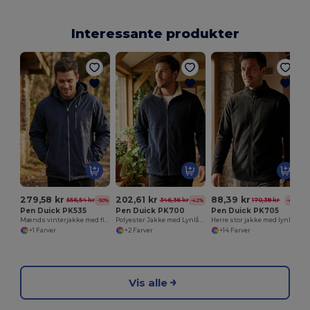
Interessante produkter
279,58 kr
202,61 kr
88,39 kr
556,54 kr
346,36 kr
170,38 kr
-50%
-42%
-48%
Pen Duick PK535
Pen Duick PK700
Pen Duick PK705
Mænds vinterjakke med flere lommer
Polyester Jakke med Lynlåslommer og Ventilation
Herre stor jakke med lynlås
+1 Farver
+2 Farver
+14 Farver
Vis alle