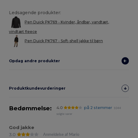
Ledsagende produkter:
Pen Duick PK769 - Kvinder, åndbar, vandtæt,
vindtæt fleece
Pen Duick PK767 - Soft-shell jakke til børn
Opdag andre produkter
Produktkundevurderinger
Bedømmelse:
4.0
på 2 stemmer
1044
solgte varer
God jakke
3.0
Anmeldelse af Mario