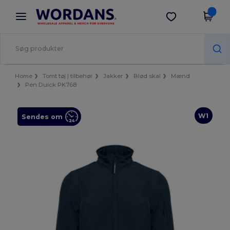
×
Wordans-app
Hent app
Bedre priser i appen!
Home
Tomt tøj | tilbehør
Jakker
Blød skal
Mænd
Pen Duick PK768
W1
Sendes om