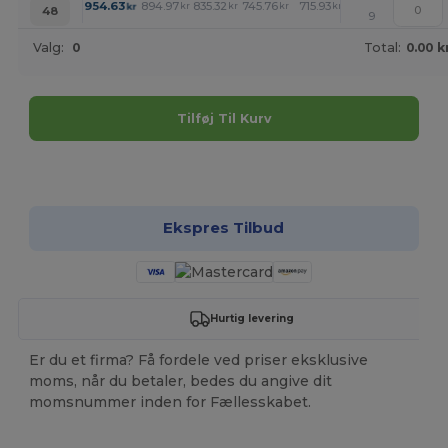
+
954.63
894.97
835.32
745.76
715.93
686.11
kr
kr
kr
kr
kr
kr
48
9
Valg:
0
Total:
0.00 k
Tilføj Til Kurv
Tilpas det!
Ekspres Tilbud
Hurtig levering
Er du et firma? Få fordele ved priser eksklusive
moms, når du betaler, bedes du angive dit
momsnummer inden for Fællesskabet.