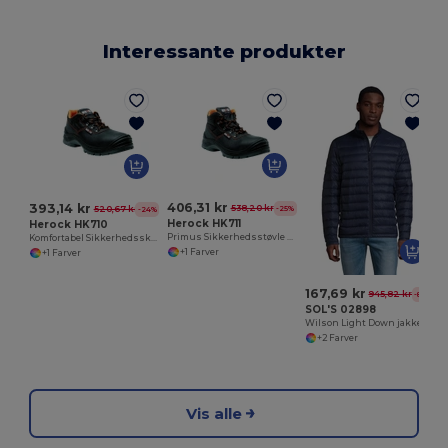
Interessante produkter
406,31 kr
393,14 kr
538,20 kr
-25%
520,67 kr
-24%
Herock HK711
Herock HK710
Primus Sikkerhedsstøvle med Komposit Tåkappe
Komfortabel Sikkerhedssko med Komposit Tåkappe
+1 Farver
+1 Farver
167,69 kr
945,82 kr
-82%
SOL'S 02898
Wilson Light Down jakke til mænd
+2 Farver
Vis alle