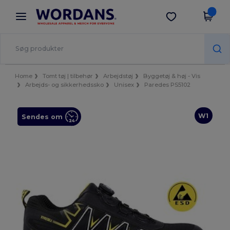
×
Wordans-app
Hent app
Bedre priser i appen!
Home
Tomt tøj | tilbehør
Arbejdstøj
Byggetøj & høj - Vis
Arbejds- og sikkerhedssko
Unisex
Paredes PS5102
W1
Sendes om