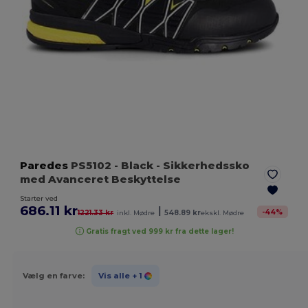
Paredes
PS5102
- Black
- Sikkerhedssko
med Avanceret Beskyttelse
Starter ved
686.11 kr
|
-
44
%
1221.33 kr
inkl. Mødre
548.89 kr
ekskl. Mødre
Gratis fragt ved 999 kr fra dette lager!
Vælg en farve:
Vis alle
+ 1