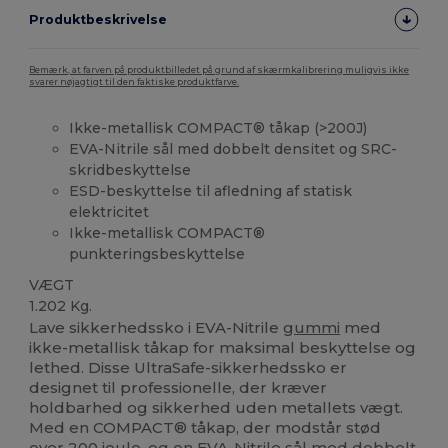
Produktbeskrivelse
Bemærk, at farven på produktbilledet på grund af skærmkalibrering muligvis ikke
svarer nøjagtigt til den faktiske produktfarve.
Ikke-metallisk COMPACT® tåkap (>200J)
EVA-Nitrile sål med dobbelt densitet og SRC-
skridbeskyttelse
ESD-beskyttelse til afledning af statisk
elektricitet
Ikke-metallisk COMPACT®
punkteringsbeskyttelse
VÆGT
1.202 Kg.
Lave sikkerhedssko i EVA-Nitrile
gummi
med
ikke-metallisk tåkap for maksimal beskyttelse og
lethed. Disse UltraSafe-sikkerhedssko er
designet til professionelle, der kræver
holdbarhed og sikkerhed uden metallets vægt.
Med en COMPACT® tåkap, der modstår stød
over 200 joule, og en EVA-Nitrile sål med dobbelt