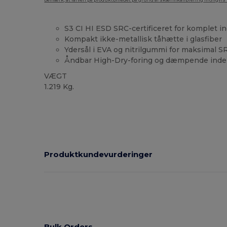
Bemærk, at farven på produktbilledet på grund af skærmkalibrering muligvis ik
S3 CI HI ESD SRC-certificeret for komplet in
Kompakt ikke-metallisk tåhætte i glasfiber
Ydersål i EVA og nitrilgummi for maksimal 
Åndbar High-Dry-foring og dæmpende inde
VÆGT
1.219 Kg.
Produktkundevurderinger
Bulk Orders