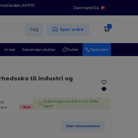
K med koden APP10
Denmark
/
Da
Søg
Spor ordre
Andet
Reklameprodukter
Outlet
Tilpas den!
rhedssko til Industri og
Gratis fragt ved 999 kr fra dette
kl.
lager!
-
34
%
dre
Størrelsesskema