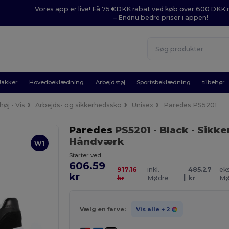
Vores app er live! Få 75 €DKK rabat ved køb over 600 DK
– Endnu bedre priser i appen!
Jakker
Hovedbeklædning
Arbejdstøj
Sportsbeklædning
tilbehør
øj - Vis
Arbejds- og sikkerhedssko
Unisex
Paredes PS5201
Paredes
PS5201
- Black
- Sikke
Håndværk
W1
Starter ved
606.59
917.16
inkl.
485.27
eks
kr
|
kr
Mødre
kr
Mø
Vælg en farve:
Vis alle
+ 2