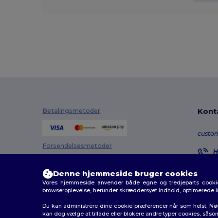
Kont
Betalingsmetoder
custo
Forsendelsesmetoder
H
8
M
Denne hjemmeside bruger cookies
Vores hjemmeside anvender både egne og tredjeparts cookies
O
browseroplevelse, herunder skræddersyet indhold, optimerede 
Du kan administrere dine cookie-præferencer når som helst. Nø
kan dog vælge at tillade eller blokere andre typer cookies, såso