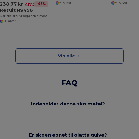
238,77 kr
+1 Farver
+1 Farver
-43%
417,22 kr
Result RS456
Skridsikre Arbejdssko med Stålsnude og Olieresistens
+1 Farver
Vis alle
FAQ
Indeholder denne sko metal?
Er skoen egnet til glatte gulve?