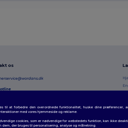
akt os
La
Hj
merservice@wordans.dk
En
otline
Re
0 70 58 24
onday - Thursday : 10h-13h & 14h-17h30 Friday : 10h-14h (english)
Or
 til at forbedre den overordnede funktionalitet, huske dine præferencer, 
Fo
rdresporing
interaktioner med vores hjemmeside og reklame.
Ra
dvendige cookies, som er nødvendige for webstedets funktion, kan ikke deaktiv
m dem, der bruges til personalisering, analyse og målretning.