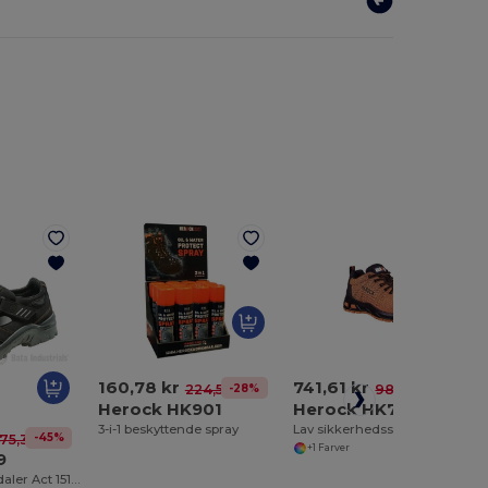
741,61 kr
160,78 kr
-25%
987,29 kr
-28%
224,51 kr
Herock HK702
Herock HK901
Lav sikkerhedssneakers
3-i-1 beskyttende spray
-45%
75,35 kr
+1 Farver
9
Sikkerhedssandaler Act 151 W Unisex