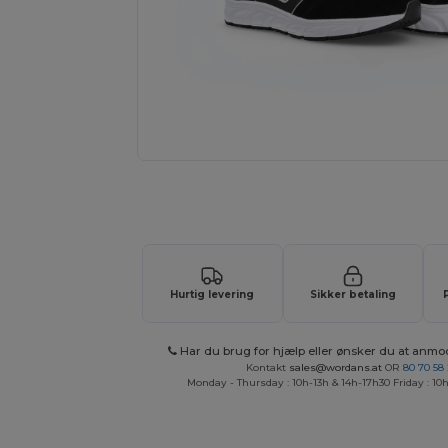
Anmod om et tilpasset tilbud på di
Hurtig levering
Sikker betaling
Har du brug for hjælp eller ønsker du at anmo
Kontakt
sales@wordans.at
OR
80 70 58
Monday - Thursday : 10h-13h & 14h-17h30 Friday : 10h