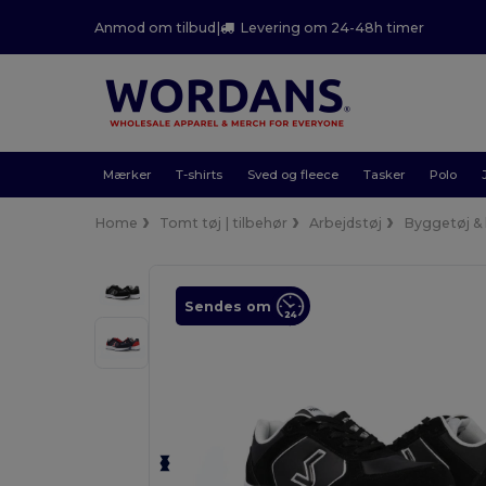
Anmod om tilbud
|
Levering om 24-48h timer
Mærker
T-shirts
Sved og fleece
Tasker
Polo
Home
Tomt tøj | tilbehør
Arbejdstøj
Byggetøj & h
Sendes om