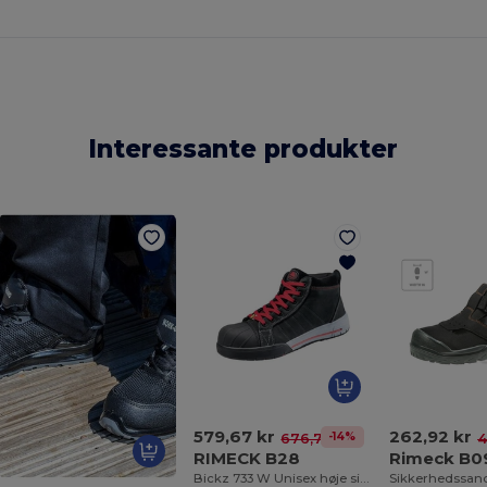
Interessante produkter
579,67 kr
262,92 kr
-14%
676,72 kr
4
RIMECK B28
Rimeck B0
Bickz 733 W Unisex høje sikkerhedssko