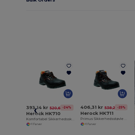
406,31 kr
393,14 kr
-25%
538,20 kr
-24%
520,67 kr
Herock HK711
Herock HK710
Primus Sikkerhedsstøvle med Komposit Tåkappe
Komfortabel Sikkerhedssko med Komposit Tåkappe
+1 Farver
+1 Farver