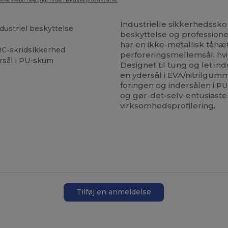
ke svarer nøjagtigt til den faktiske produktfarve.
Industrielle sikkerhedssko 
dustriel beskyttelse
beskyttelse og professione
har en ikke-metallisk tåhætt
SRC-skridsikkerhed
perforeringsmellemsål, hvi
rsål i PU-skum
Designet til tung og let in
en ydersål i EVA/nitrilgumm
foringen og indersålen i P
og gør-det-selv-entusiaster.
virksomhedsprofilering.
Tilføj en anmeldelse