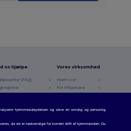
d os hjælpe
Vores virksomhed
ælpecenter (FAQ)
Hvem vi er
grospriser
For Influencere
turneringer & Refusioner
Kontakt os
dliste
Karrierecenter
analysere hjemmesideydelsen og sikre en smidig og personlig
rsendelsesmetoder
batkoder
eres, da de er nødvendige for korrekt drift af hjemmesiden. Du