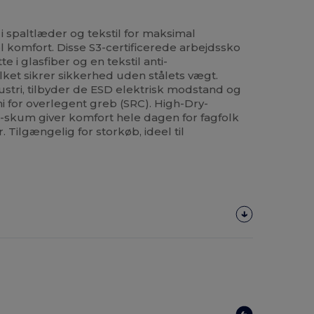
i spaltlæder og tekstil for maksimal
l komfort. Disse S3-certificerede arbejdssko
e i glasfiber og en tekstil anti-
lket sikrer sikkerhed uden stålets vægt.
dustri, tilbyder de ESD elektrisk modstand og
i for overlegent greb (SRC). High-Dry-
U-skum giver komfort hele dagen for fagfolk
 Tilgængelig for storkøb, ideel til