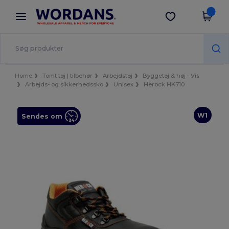
×
Wordans-app
Hent app
Bedre priser i appen!
Home
Tomt tøj | tilbehør
Arbejdstøj
Byggetøj & høj - Vis
Arbejds- og sikkerhedssko
Unisex
Herock HK710
W1
Sendes om