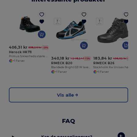
406,31 kr
538,20 kr
-25%
Herock HK711
Primus Sikkerhedsstøvle med Komposit Tåkappe
340,18 kr
183,84 kr
1 248,24 kr
406,02 kr
-73%
-55%
+1 Farver
RIMECK B20
RIMECK B26
Blandede Bright 021 W lave sikkerhedssko
Stockholm Xw Unisex høje sikkerhedssko
+1 Farver
+1 Farver
Vis alle
FAQ
Kan de personliggøres?