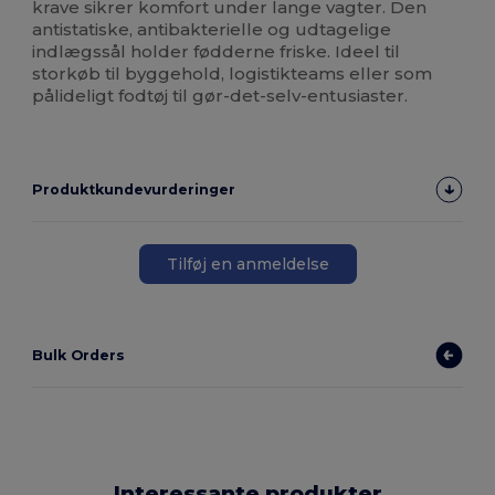
krave sikrer komfort under lange vagter. Den
antistatiske, antibakterielle og udtagelige
indlægssål holder fødderne friske. Ideel til
storkøb til byggehold, logistikteams eller som
pålideligt fodtøj til gør-det-selv-entusiaster.
Produktkundevurderinger
Tilføj en anmeldelse
Bulk Orders
Interessante produkter