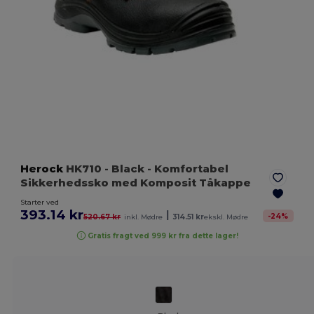
Herock
HK710
- Black
- Komfortabel
Sikkerhedssko med Komposit Tåkappe
Starter ved
393.14 kr
|
-
24
%
520.67 kr
inkl. Mødre
314.51 kr
ekskl. Mødre
Gratis fragt ved 999 kr fra dette lager!