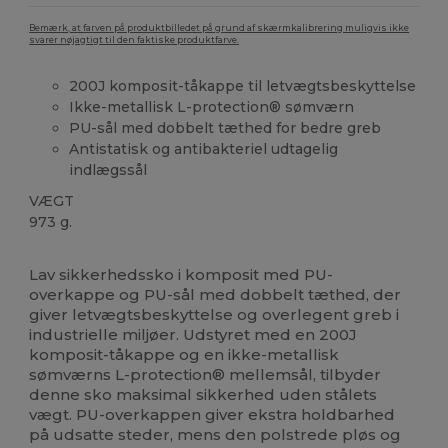
Bemærk, at farven på produktbilledet på grund af skærmkalibrering muligvis ikke
svarer nøjagtigt til den faktiske produktfarve.
200J komposit-tåkappe til letvægtsbeskyttelse
Ikke-metallisk L-protection® sømværn
PU-sål med dobbelt tæthed for bedre greb
Antistatisk og antibakteriel udtagelig
indlægssål
VÆGT
973 g.
Fremstillet i Europa
Lav sikkerhedssko i komposit med PU-
overkappe og PU-sål med dobbelt tæthed, der
giver letvægtsbeskyttelse og overlegent greb i
industrielle miljøer. Udstyret med en 200J
komposit-tåkappe og en ikke-metallisk
sømværns L-protection® mellemsål, tilbyder
denne sko maksimal sikkerhed uden stålets
vægt. PU-overkappen giver ekstra holdbarhed
på udsatte steder, mens den polstrede pløs og