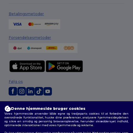
Betalingsmetoder
Forsendelsesmetoder
Følg os
2026. Alle rettigheder forbeholdes
Denne hjemmeside bruger cookies
Vilkår og Betingelser
|
Tilpasset politik
|
Fortrolighedspolitik
|
Politik for
Vores hjemmeside anvender både egne og tredjeparts cookies til at forbedre den
cookies
|
Sitemap
overordnede funktionalitet, huske dine præferencer, analysere hjemmesideydelsen
og sikre en smidig og personlig browseroplevelse, herunder skræddersyet indhold,
optimerede interaktioner med vores hjemmeside og reklame.
Du kan administrere dine cookie-præferencer når som helst. Nødvendige cookies, som