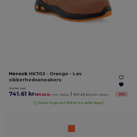
Herock
HK702
- Orange
- Lav
sikkerhedssneakers
Starter ved
741.61 kr
|
-
25
%
987.29 kr
inkl. Mødre
593.29 kr
ekskl. Mødre
Gratis fragt ved 999 kr fra dette lager!