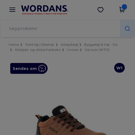
×
Wordans-app
Hent app
Bedre priser i appen!
Home
Tomt tøj | tilbehør
Arbejdstøj
Byggetøj & høj - Vis
Arbejds- og sikkerhedssko
Unisex
Herock HK702
W1
Sendes om