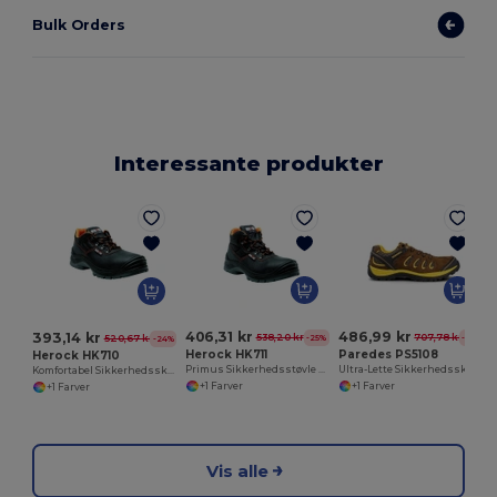
Bulk Orders
Interessante produkter
406,31 kr
486,99 kr
393,14 kr
538,20 kr
707,78 kr
-25%
-31%
520,67 kr
-24%
Herock HK711
Paredes PS5108
Herock HK710
Primus Sikkerhedsstøvle med Komposit Tåkappe
Ultra-Lette Sikkerhedssko med COMPACT® Teknologi
Komfortabel Sikkerhedssko med Komposit Tåkappe
+1 Farver
+1 Farver
+1 Farver
Vis alle