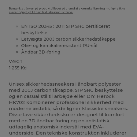
Bemærk, at farven på produktbilledet på grund af skærmkalibrering muligvis ikke
svarer nøjagtigt til den faktiske produktfarve.
EN ISO 20345 : 2011 S1P SRC certificeret
beskyttelse
Letvægts 200J carbon sikkerhedståkappe
Olie- og kemikalieresistent PU-sål
Åndbar 3D-foring
VÆGT
1.235 Kg.
Fremstillet i Europa
Unisex sikkerhedssneakers i åndbart
polyester
med 200J carbon tåkappe, S1P SRC beskyttelse
og en casual stil til arbejde eller DIY. Herock
HK702 kombinerer professionel sikkerhed med
moderne æstetik, så de ligner klassiske sneakers.
Disse lave sikkerhedssko er designet til komfort
med en 3D åndbar foring og en antistatisk,
udtagelig anatomisk indersål med EVA-
underside. Den tekniske konstruktion inkluderer