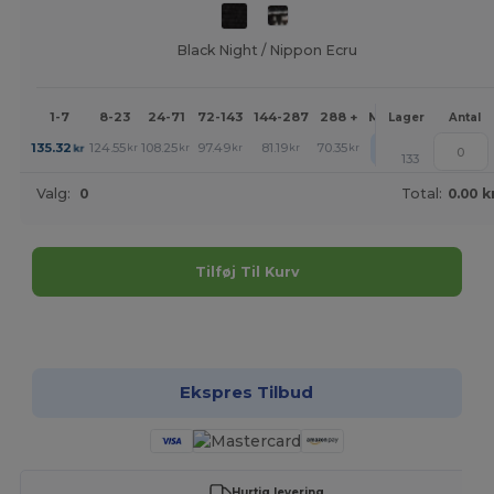
Black Night / Nippon Ecru
1-7
8-23
24-71
72-143
144-287
288 +
Mere
Lager
Antal
+
135.32
124.55
108.25
97.49
81.19
70.35
kr
kr
kr
kr
kr
kr
133
Valg:
0
Total:
0.00 k
Tilføj Til Kurv
Tilpas det!
Ekspres Tilbud
Hurtig levering