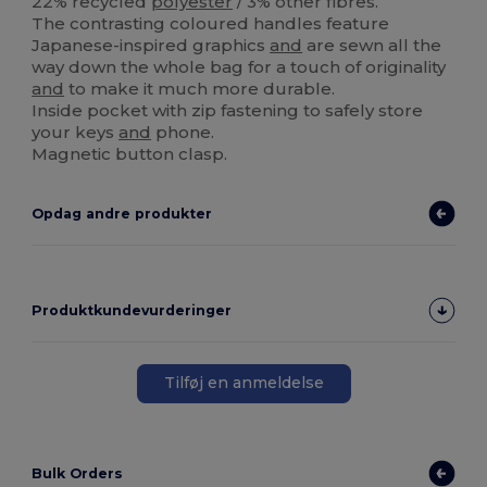
22% recycled
polyester
/ 3% other fibres.
The contrasting coloured handles feature
Japanese-inspired graphics
and
are sewn all the
way down the whole bag for a touch of originality
and
to make it much more durable.
Inside pocket with zip fastening to safely store
your keys
and
phone.
Magnetic button clasp.
Opdag andre produkter
Produktkundevurderinger
Tilføj en anmeldelse
Bulk Orders