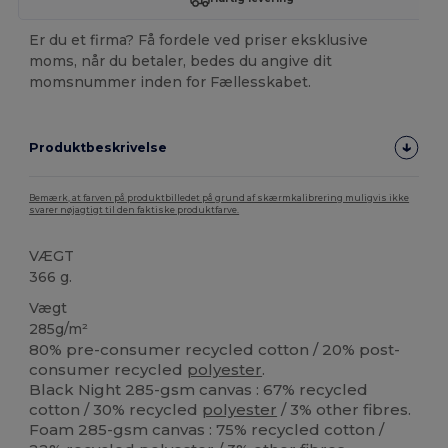
Er du et firma? Få fordele ved priser eksklusive
moms, når du betaler, bedes du angive dit
momsnummer inden for Fællesskabet.
Produktbeskrivelse
Bemærk, at farven på produktbilledet på grund af skærmkalibrering muligvis ikke
svarer nøjagtigt til den faktiske produktfarve.
VÆGT
366 g.
Vægt
285g/m²
80% pre-consumer recycled cotton / 20% post-
consumer recycled
polyester
.
Black Night 285-gsm canvas : 67% recycled
cotton / 30% recycled
polyester
/ 3% other fibres.
Foam 285-gsm canvas : 75% recycled cotton /