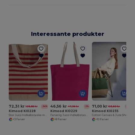
Interessante produkter
J
72,31 kr
46,56 kr
71,00 kr
109,85 kr
47,36 kr
103,60 kr
-34%
-2%
-31%
Kimood KI0228
Kimood KI0229
Kimood KI0235
Stor Juco Indkøbstaske med Stribet Detalje
Farverig Juco Indkøbstaske til Hverdagsbrug
Cotton Canvas & Jute Shopping Bag
+3 Farver
+8 Farver
+10 Farver