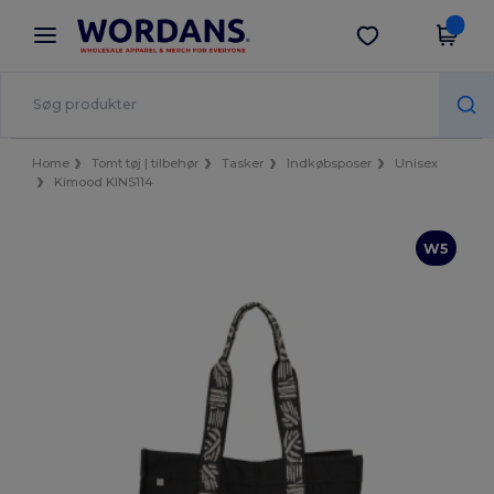
×
Wordans-app
Hent app
Bedre priser i appen!
Home
Tomt tøj | tilbehør
Tasker
Indkøbsposer
Unisex
Kimood KINS114
W5