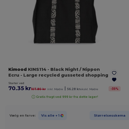
Kimood
KINS114
- Black Night / Nippon
Ecru
- Large recycled gusseted shopping
Starter ved
70.35 kr
|
-
35
%
107.80 kr
inkl. Mødre
56.28 kr
ekskl. Mødre
Gratis fragt ved 999 kr fra dette lager!
Vælg en farve:
Vis alle
+ 1
Størrelsesskema