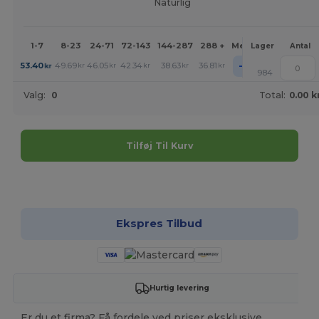
Naturlig
1-7
8-23
24-71
72-143
144-287
288 +
Mere
Lager
Antal
+
53.40
49.69
46.05
42.34
38.63
36.81
kr
kr
kr
kr
kr
kr
984
Valg:
0
Total:
0.00 k
Tilføj Til Kurv
Tilpas det!
Ekspres Tilbud
Hurtig levering
Er du et firma? Få fordele ved priser eksklusive