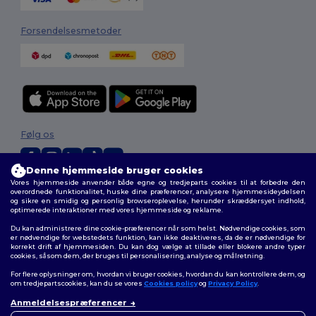
Forsendelsesmetoder
Følg os
Denne hjemmeside bruger cookies
Vores hjemmeside anvender både egne og tredjeparts cookies til at forbedre den
2026. Alle rettigheder forbeholdes
overordnede funktionalitet, huske dine præferencer, analysere hjemmesideydelsen
og sikre en smidig og personlig browseroplevelse, herunder skræddersyet indhold,
Vilkår og Betingelser
|
Tilpasset politik
|
Fortrolighedspolitik
|
Politik for
optimerede interaktioner med vores hjemmeside og reklame.
cookies
|
Sitemap
Du kan administrere dine cookie-præferencer når som helst. Nødvendige cookies, som
er nødvendige for webstedets funktion, kan ikke deaktiveres, da de er nødvendige for
korrekt drift af hjemmesiden. Du kan dog vælge at tillade eller blokere andre typer
cookies, såsom dem, der bruges til personalisering, analyse og målretning.
For flere oplysninger om, hvordan vi bruger cookies, hvordan du kan kontrollere dem, og
om tredjepartscookies, kan du se vores
Cookies policy
og
Privacy Policy
.
Anmeldelsespræferencer