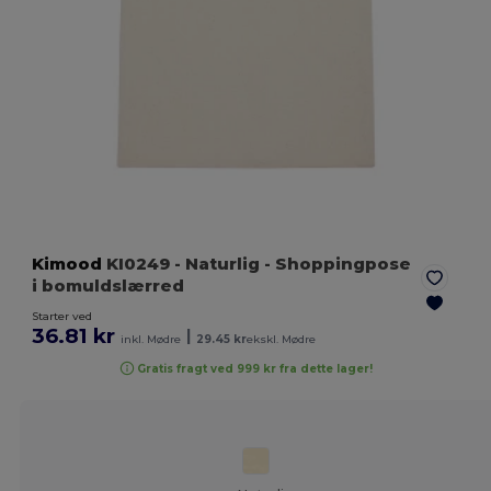
Kimood
KI0249
- Naturlig
- Shoppingpose
i bomuldslærred
Starter ved
36.81 kr
|
inkl. Mødre
29.45 kr
ekskl. Mødre
Gratis fragt ved 999 kr fra dette lager!