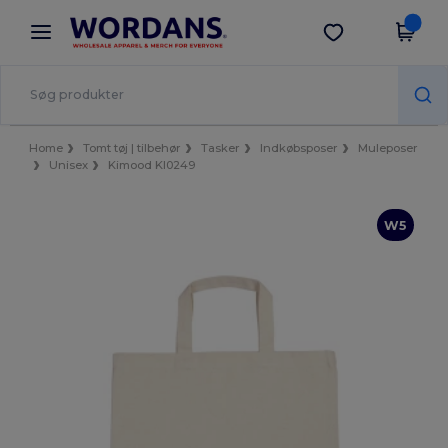
×
Wordans-app
Hent app
Bedre priser i appen!
Home
Tomt tøj | tilbehør
Tasker
Indkøbsposer
Muleposer
Unisex
Kimood KI0249
W5