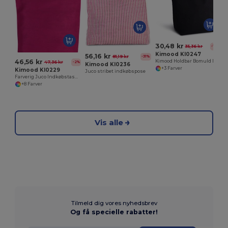
30,48 kr
35,36 kr
-14%
Kimood KI0247
56,16 kr
81,19 kr
-31%
46,56 kr
Kimood Holdbar Bomuld Indkøbstaske
47,36 kr
-2%
Kimood KI0236
+3 Farver
Kimood KI0229
Juco stribet indkøbspose
Farverig Juco Indkøbstaske til Hverdagsbrug
+8 Farver
Vis alle
Tilmeld dig vores nyhedsbrev
Og få specielle rabatter!