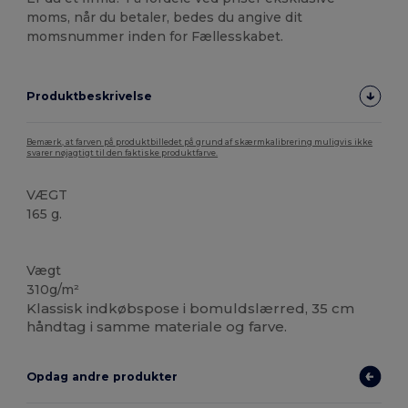
moms, når du betaler, bedes du angive dit
momsnummer inden for Fællesskabet.
Produktbeskrivelse
Bemærk, at farven på produktbilledet på grund af skærmkalibrering muligvis ikke
svarer nøjagtigt til den faktiske produktfarve.
VÆGT
165 g.
Høj lagerbeholdning
Vægt
310g/m²
Klassisk indkøbspose i bomuldslærred, 35 cm
håndtag i samme materiale og farve.
Opdag andre produkter