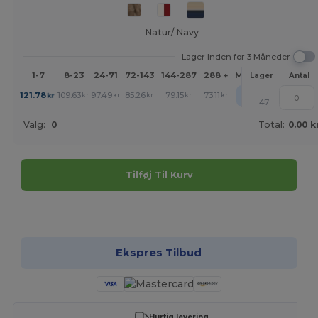
Natur/ Navy
Lager Inden for 3 Måneder
1-7
8-23
24-71
72-143
144-287
288 +
Mere
Lager
Antal
+
121.78
109.63
97.49
85.26
79.15
73.11
kr
kr
kr
kr
kr
kr
47
Valg:
0
Total:
0.00 k
Tilføj Til Kurv
Tilpas det!
Ekspres Tilbud
Hurtig levering