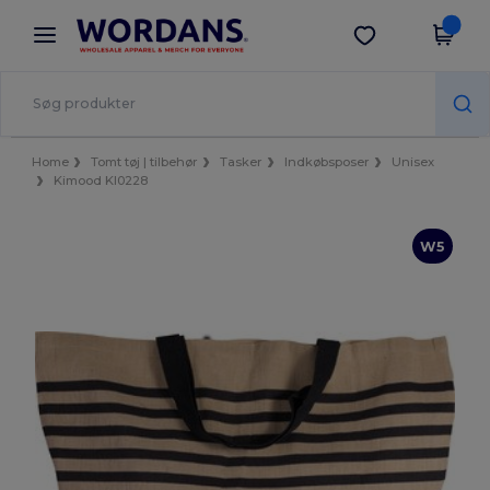
×
Wordans-app
Hent app
Bedre priser i appen!
Home
Tomt tøj | tilbehør
Tasker
Indkøbsposer
Unisex
Kimood KI0228
W5