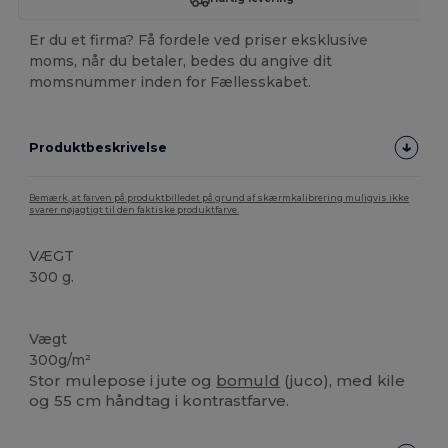
Er du et firma? Få fordele ved priser eksklusive
moms, når du betaler, bedes du angive dit
momsnummer inden for Fællesskabet.
Produktbeskrivelse
Bemærk, at farven på produktbilledet på grund af skærmkalibrering muligvis ikke
svarer nøjagtigt til den faktiske produktfarve.
VÆGT
300 g.
Høj lagerbeholdning
Vægt
300g/m²
Stor mulepose i jute og
bomuld
(juco), med kile
og 55 cm håndtag i kontrastfarve.