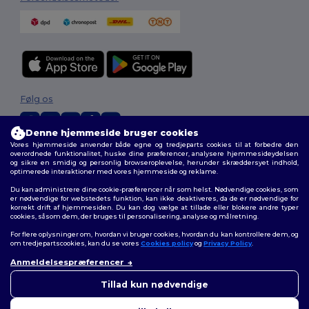
Følg os
Denne hjemmeside bruger cookies
Vores hjemmeside anvender både egne og tredjeparts cookies til at forbedre den
2026. Alle rettigheder forbeholdes
overordnede funktionalitet, huske dine præferencer, analysere hjemmesideydelsen
og sikre en smidig og personlig browseroplevelse, herunder skræddersyet indhold,
Vilkår og Betingelser
|
Tilpasset politik
|
Fortrolighedspolitik
|
Politik for
optimerede interaktioner med vores hjemmeside og reklame.
cookies
|
Sitemap
Du kan administrere dine cookie-præferencer når som helst. Nødvendige cookies, som
er nødvendige for webstedets funktion, kan ikke deaktiveres, da de er nødvendige for
korrekt drift af hjemmesiden. Du kan dog vælge at tillade eller blokere andre typer
cookies, såsom dem, der bruges til personalisering, analyse og målretning.
For flere oplysninger om, hvordan vi bruger cookies, hvordan du kan kontrollere dem, og
om tredjepartscookies, kan du se vores
Cookies policy
og
Privacy Policy
.
Anmeldelsespræferencer
👋
Hej
Hvis du har spørgsmål eller
Tillad kun nødvendige
bekymringer, kan du kontakte
os når som helst. Vores chatbot