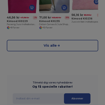
56,16 kr
81,19 kr
-31%
46,56 kr
71,00 kr
47,36 kr
103,60 kr
-2%
-31%
Kimood KI0236
Kimood KI0229
Kimood KI0235
Juco stribet indkøbspose
Farverig Juco Indkøbstaske til Hverdagsbrug
Cotton Canvas & Jute Shopping Bag
+8 Farver
+10 Farver
Vis alle
Tilmeld dig vores nyhedsbrev
Og få specielle rabatter!
Abonner