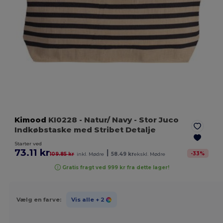
Kimood
KI0228
- Natur/ Navy
- Stor Juco
Indkøbstaske med Stribet Detalje
Starter ved
73.11 kr
|
-
33
%
109.85 kr
inkl. Mødre
58.49 kr
ekskl. Mødre
Gratis fragt ved 999 kr fra dette lager!
Vælg en farve:
Vis alle
+ 2