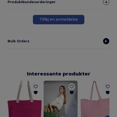
Produktkundevurderinger
Tilføj en anmeldelse
Bulk Orders
Interessante produkter