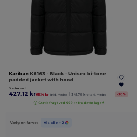
Kariban
K6163
- Black
- Unisex bi-tone
padded jacket with hood
Starter ved
427.12 kr
|
-
30
%
611.14 kr
inkl. Mødre
341.70 kr
ekskl. Mødre
Gratis fragt ved 999 kr fra dette lager!
Vælg en farve:
Vis alle
+ 2