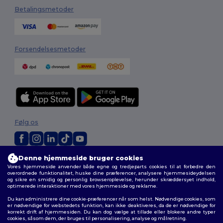
Betalingsmetoder
Forsendelsesmetoder
Følg os
Denne hjemmeside bruger cookies
2026. Alle rettigheder forbeholdes
Vores hjemmeside anvender både egne og tredjeparts cookies til at forbedre den
Vilkår og Betingelser
|
Tilpasset politik
|
Fortrolighedspolitik
|
Politik for
overordnede funktionalitet, huske dine præferencer, analysere hjemmesideydelsen
cookies
|
Sitemap
og sikre en smidig og personlig browseroplevelse, herunder skræddersyet indhold,
optimerede interaktioner med vores hjemmeside og reklame.
Du kan administrere dine cookie-præferencer når som helst. Nødvendige cookies, som
er nødvendige for webstedets funktion, kan ikke deaktiveres, da de er nødvendige for
korrekt drift af hjemmesiden. Du kan dog vælge at tillade eller blokere andre typer
cookies, såsom dem, der bruges til personalisering, analyse og målretning.