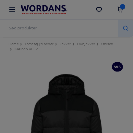
×
Wordans-app
Hent app
Bedre priser i appen!
Home
Tomt tøj | tilbehør
Jakker
Dunjakker
Unisex
Kariban K6163
W5