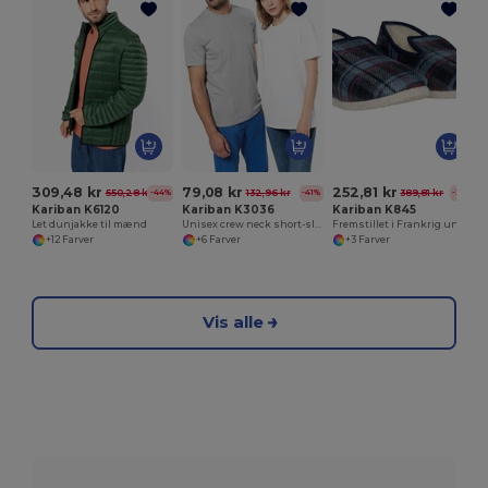
309,48 kr
79,08 kr
252,81 kr
550,28 kr
132,96 kr
389,81 kr
-44%
-41%
-35%
Kariban K6120
Kariban K3036
Kariban K845
Let dunjakke til mænd
Unisex crew neck short-sleeved t-shirt
Fremstillet i Frankrig unisex Charentaise hjemmesko
+12 Farver
+6 Farver
+3 Farver
Vis alle