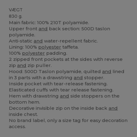
VÆGT
830 g.
Main fabric: 100% 210T polyamide.
Upper front
and
back section: 500D taslon
polyamide.
Anti-static
and
water-repellent fabric.
Lining: 100%
polyester
taffeta.
100%
polyester
padding.
2 zipped front pockets at the sides with reverse
zip
and
zip puller.
Hood: 500D Taslon polyamide, quilted
and
lined
in 3 parts with a drawstring
and
stopper.
Inside pocket with tear-release fastening.
Elasticated cuffs with tear release fastening.
Hem with drawstring
and
side stoppers on the
bottom hem.
Decorative invisible zip on the inside back
and
inside chest.
No brand label, only a size tag for easy decoration
access.