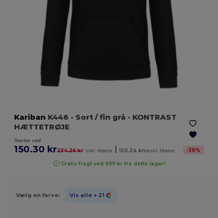
Kariban
K446
- Sort / fin grå
- KONTRAST
HÆTTETRØJE
Starter ved
150.30 kr
|
-
36
%
234.26 kr
inkl. Mødre
120.24 kr
ekskl. Mødre
Gratis fragt ved 999 kr fra dette lager!
Vælg en farve:
Vis alle
+ 21