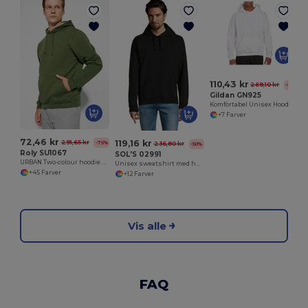
Ø
110,43 kr
269,10 kr
-59%
Gildan GN925
Komfortabel Unisex Hoodie med Kangaroo Lomme
+7 Farver
72,46 kr
119,16 kr
291,65 kr
-75%
236,80 kr
-50%
Roly SU1067
SOL'S 02991
URBAN Two-colour hoodie with double fabric
Unisex sweatshirt med hætte Spencer
+45 Farver
+12 Farver
Vis alle
FAQ