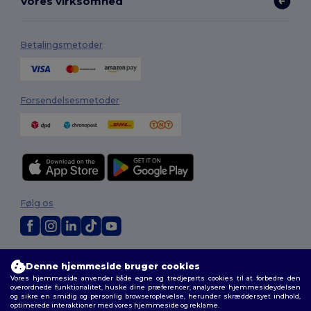
Vores virksomhed
Betalingsmetoder
Forsendelsesmetoder
Følg os
2026. Alle rettigheder forbeholdes
Denne hjemmeside bruger cookies
Vilkår og Betingelser
|
Tilpasset politik
|
Fortrolighedspolitik
|
Politik for
Vores hjemmeside anvender både egne og tredjeparts cookies til at forbedre den
cookies
|
Sitemap
overordnede funktionalitet, huske dine præferencer, analysere hjemmesideydelsen
og sikre en smidig og personlig browseroplevelse, herunder skræddersyet indhold,
optimerede interaktioner med vores hjemmeside og reklame.