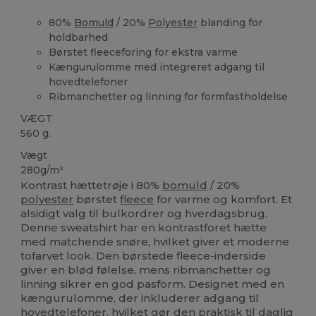
80%
Bomuld
/ 20%
Polyester
blanding for
holdbarhed
Børstet fleeceforing for ekstra varme
Kængurulomme med integreret adgang til
hovedtelefoner
Ribmanchetter og linning for formfastholdelse
VÆGT
560 g.
Vægt
280g/m²
Kontrast hættetrøje i 80%
bomuld
/ 20%
polyester
børstet
fleece
for varme og komfort. Et
alsidigt valg til bulkordrer og hverdagsbrug.
Denne sweatshirt har en kontrastforet hætte
med matchende snøre, hvilket giver et moderne
tofarvet look. Den børstede fleece-inderside
giver en blød følelse, mens ribmanchetter og
linning sikrer en god pasform. Designet med en
kængurulomme, der inkluderer adgang til
hovedtelefoner, hvilket gør den praktisk til daglig