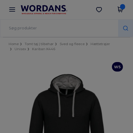
×
Wordans-app
Hent app
Bedre priser i appen!
Home
Tomt tøj | tilbehør
Sved og fleece
Hættetrøjer
Unisex
Kariban K446
W5