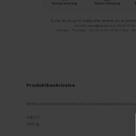
Hurtig levering
Sikker betaling
Har du brug for hjælp eller ønsker du at anmo
Kontakt
sales@wordans.at
OR
80 70 58
Monday - Thursday : 10h-13h & 14h-17h30 Friday : 10h
Produktbeskrivelse
Bemærk, at farven på produktbilledet på grund af skærmkalibrering muligvis ik
VÆGT
340 g.