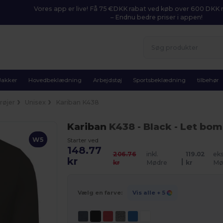
Vores app er live! Få 75 €DKK rabat ved køb over 600 DK
– Endnu bedre priser i appen!
Jakker
Hovedbeklædning
Arbejdstøj
Sportsbeklædning
tilbehør
røjer
Unisex
Kariban K438
Kariban
K438
- Black
- Let bo
W5
Starter ved
148.77
206.76
inkl.
119.02
eks
kr
|
kr
Mødre
kr
Mø
Vælg en farve:
Vis alle
+ 5