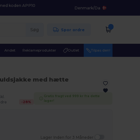
K med koden APP10
Denmark
/
Da
Søg
Spor ordre
Andet
Reklameprodukter
Outlet
Tilpas den!
muldsjakke med hætte
Gratis fragt ved 999 kr fra dette
kl.
lager!
-
28
%
dre
Lager Inden for 3 Måneder