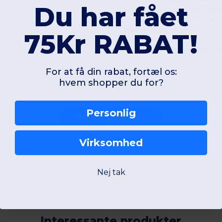
Du har fået
Kontrastbånd ved halsudsk
Oxfordgråfarver til de andre
2 kængurulommer.
75Kr RABAT!
Hovedmanchetter og forned
Kontrastfarvet lynlås og tof
For at få din rabat, fortæl os:
hvem shopper du for?
Personlig
Tilføj en anmeldelse
Virksomhed
Nej tak
Interessante produkter