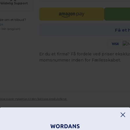
Pålidelig Support
de om et tilbud?
 24
-14h (english)
Få et 
Er du et firma? Få fordele ved priser ekskl
momsnummer inden for Fællesskabet.
ke svarer nøjagtigt til den faktiske produktfarve.
100%
kæmmet bomuld
me
viskose).
Meget blød berøring.
Moderne, afslappet pasfor