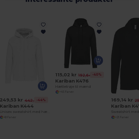
115,02 kr
-40%
192,64 kr
Kariban K476
Hættetrøje til mænd
+45 Farver
249,53 kr
169,14 kr
-44%
442,47 kr
25
Kariban K444
Kariban K4
Unisex sweatshirt med hætte og lynlås
+8 Farver
+21 Farver