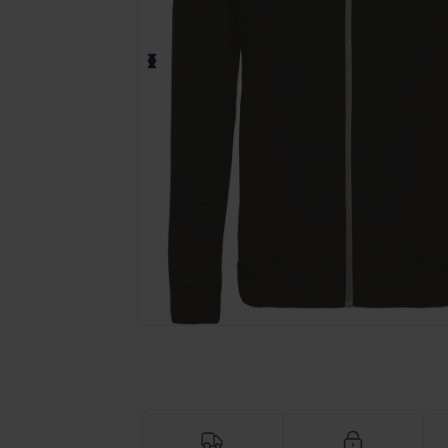
Anmod om et tilpasset tilbud på di