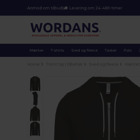
Anmod om tilbud
|
Levering om 24-48h timer
Mærker
T-shirts
Sved og fleece
Tasker
Polo
Home
Tomt tøj | tilbehør
Sved og fleece
Hættet