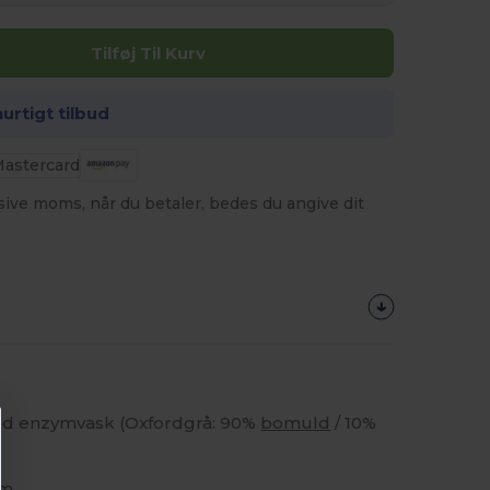
Tilføj Til Kurv
hurtigt tilbud
usive moms, når du betaler, bedes du angive dit
d enzymvask (Oxfordgrå: 90%
bomuld
/ 10%
m.