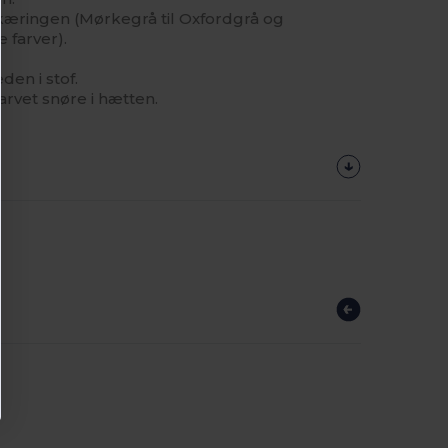
æringen (Mørkegrå til Oxfordgrå og
 farver).
en i stof.
arvet snøre i hætten.