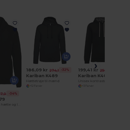
186,09 kr
199,41 kr
-32%
-22%
274,19 kr
256,85 kr
Kariban K489
Kariban K4013
Hættetrøje til mænd
Unisex kontrastmønstret hættetrøje
+12 Farver
+3 Farver
-34%
7,03 kr
79
Sweatshirt med hætte og lynlås