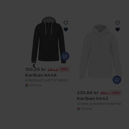
150,30 kr
-36%
234,26 kr
Kariban K446
KONTRAST HÆTTETRØJE
+22 Farver
235,86 kr
-40%
391,47 kr
Kariban K443
Unisex sweatshirt med hætte
+8 Farver