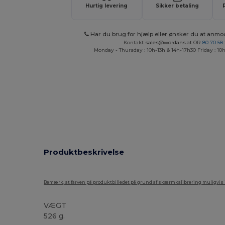
Hurtig levering
Sikker betaling
Har du brug for hjælp eller ønsker du at anmo
Kontakt
sales@wordans.at
OR
80 70 58
Monday - Thursday : 10h-13h & 14h-17h30 Friday : 10h
Produktbeskrivelse
Bemærk, at farven på produktbilledet på grund af skærmkalibrering muligvis ik
VÆGT
526 g.