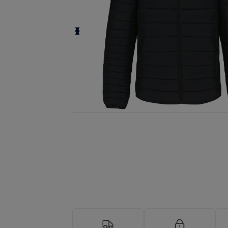
Anmod om et tilpasset tilbud på di