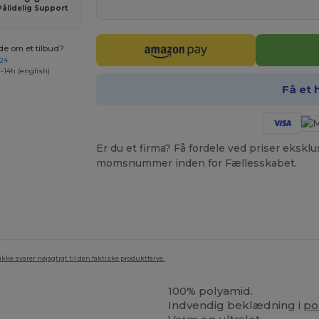
Pålidelig Support
de om et tilbud?
 24
-14h (english)
Få et 
Er du et firma? Få fordele ved priser ekskl
momsnummer inden for Fællesskabet.
ke svarer nøjagtigt til den faktiske produktfarve.
100% polyamid.
Indvendig beklædning i
po