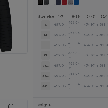
Størrelse
1-7
8-23
24-71
72-
466.04
497.10
434.97
388.4
S
kr
kr
kr
466.04
497.10
434.97
388.4
M
kr
kr
kr
466.04
497.10
434.97
388.4
L
kr
kr
kr
466.04
497.10
434.97
388.4
XL
kr
kr
kr
466.04
497.10
434.97
388.4
2XL
kr
kr
kr
466.04
497.10
434.97
388.4
3XL
kr
kr
kr
466.04
497.10
434.97
388.4
4XL
kr
kr
ne produkter
kr
Valg:
0