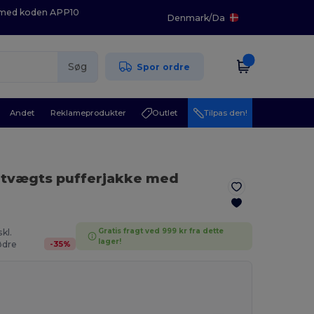
K med koden APP10
Denmark
/
Da
Søg
Spor ordre
Andet
Reklameprodukter
Outlet
Tilpas den!
letvægts pufferjakke med
Gratis fragt ved 999 kr fra dette
kl.
lager!
-
35
%
dre