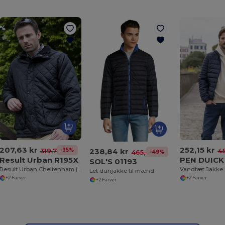
207,63 kr
252,15 kr
238,84 kr
-35%
319,74 kr
48
-49%
465,24 kr
Result Urban R195X
PEN DUICK
SOL'S 01193
Result Urban Cheltenham jakke
Let dunjakke til mænd
+2 Farver
+2 Farver
+2 Farver