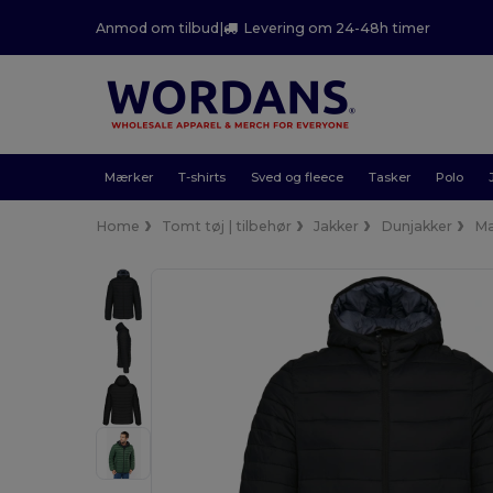
Anmod om tilbud
|
Levering om 24-48h timer
Mærker
T-shirts
Sved og fleece
Tasker
Polo
Home
Tomt tøj | tilbehør
Jakker
Dunjakker
M