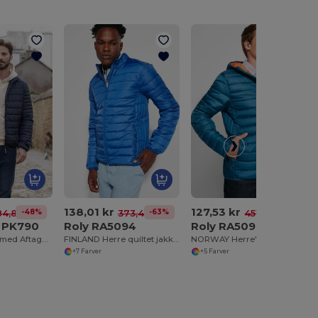
138,01 kr
127,53 kr
-48%
-63%
-72%
4,88 kr
373,43 kr
451,41 kr
 PK790
Roly RA5094
Roly RA5090
Vandtæt Jakke med Aftagelig Hætte og Flere Lommer
FINLAND Herre quiltet jakke med feather touch polstring
NORWAY Herre's feather touch quiltet jakke med fitted hætte
+7 Farver
+5 Farver