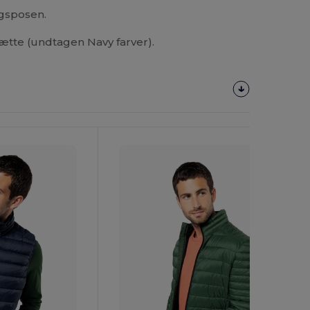
gsposen.
hætte (undtagen Navy farver).