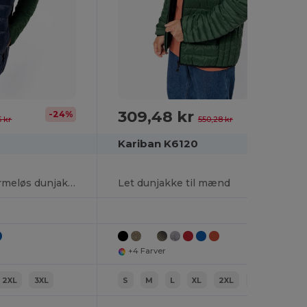
309,48 kr
-24%
-44%
5 kr
550,28 kr
Kariban K6120
Mænds letvægts ærmeløs dunjakke
Let dunjakke til mænd
+4 Farver
2XL
3XL
S
M
L
XL
2XL
3XL