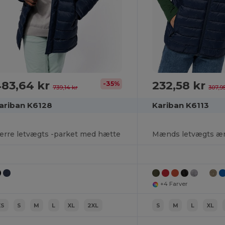
83,64 kr
232,58 kr
-35%
739,14 kr
307,9
ariban K6128
Kariban K6113
erre letvægts -parket med hætte
+4 Farver
XS
S
M
L
XL
2XL
S
M
L
XL