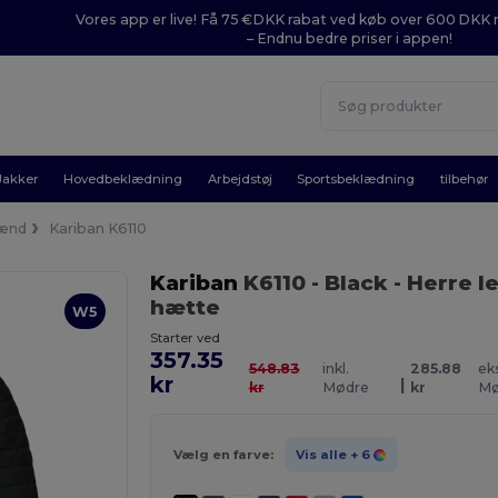
Vores app er live! Få 75 €DKK rabat ved køb over 600 DK
– Endnu bedre priser i appen!
Jakker
Hovedbeklædning
Arbejdstøj
Sportsbeklædning
tilbehør
ænd
Kariban K6110
Kariban
K6110
- Black
- Herre 
hætte
W5
Starter ved
357.35
548.83
inkl.
285.88
eks
kr
|
kr
Mødre
kr
Mø
Vælg en farve:
Vis alle
+ 6