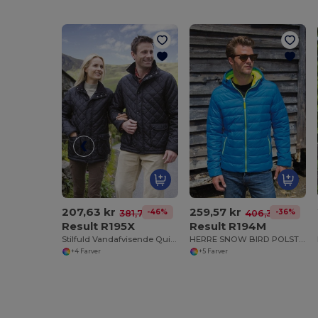
207,63 kr
259,57 kr
-46%
-36%
381,79 kr
406,38 kr
Result R195X
Result R194M
Stilfuld Vandafvisende Quiltet Jakke med Corduroy Krave
HERRE SNOW BIRD POLSTRET JAKKE
+4 Farver
+5 Farver