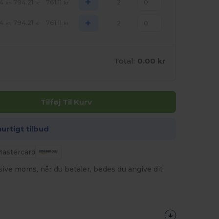
+
4
794.21
761.11
2
kr
kr
kr
+
4
794.21
761.11
2
kr
kr
kr
Total:
0.00 kr
Tilføj Til Kurv
hurtigt tilbud
usive moms, når du betaler, bedes du angive dit