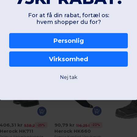
For at få din rabat, fortæl os:
hvem shopper du for?
Personlig
Interessante produkter
Virksomhed
Nej tak
90,79 kr
406,31 kr
-22%
116,25 kr
-25%
538,20 kr
Herock HK660
Herock HK711
Fresco Komfort Vandresokker til Udendørs Aktiviteter
Primus Sikkerhedsstøvle med Komposit Tåkappe