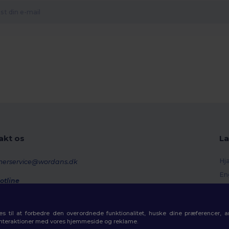
akt os
La
Hj
merservice@wordans.dk
En
otline
Re
0 70 58 24
onday - Thursday : 10h-13h & 14h-17h30 Friday : 10h-14h (english)
Or
 til at forbedre den overordnede funktionalitet, huske dine præferencer, 
Fo
rdresporing
interaktioner med vores hjemmeside og reklame.