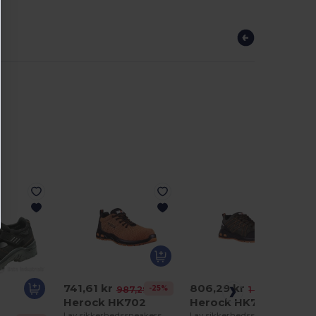
741,61 kr
806,29 kr
-25%
-25%
987,29 kr
1 076,41 kr
Herock HK702
Herock HK701
Lav sikkerhedssneakers
Lav sikkerhedssneakers