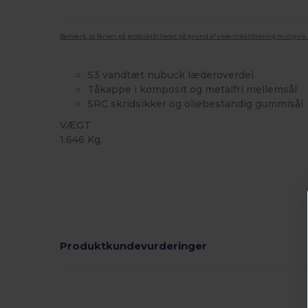
Bemærk, at farven på produktbilledet på grund af skærmkalibrering muligvis ik
S3 vandtæt nubuck læderoverdel
Tåkappe i komposit og metalfri mellemsål
SRC skridsikker og oliebestandig gummisål
VÆGT
1.646 Kg.
Produktkundevurderinger