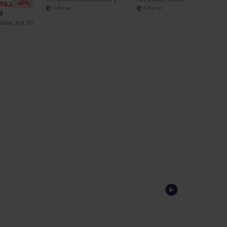
-45%
75,35 kr
+1 Farver
+1 Farver
9
Sikkerhedssandaler Act 151 W Unisex