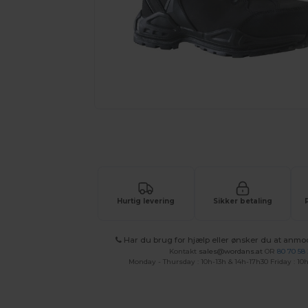
Anmod om et tilpasset tilbud på di
Hurtig levering
Sikker betaling
Har du brug for hjælp eller ønsker du at anmo
Kontakt
sales@wordans.at
OR
80 70 58
Monday - Thursday : 10h-13h & 14h-17h30 Friday : 10h