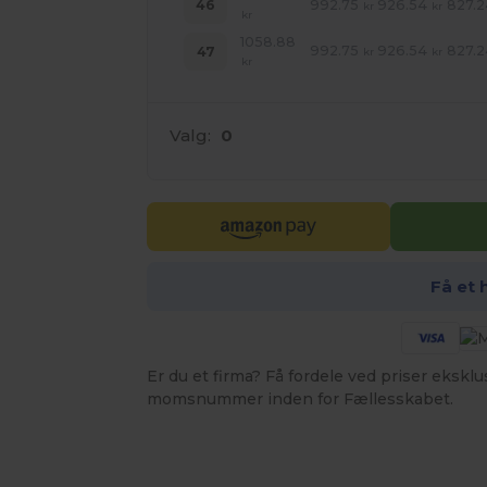
992.75
926.54
827.2
46
kr
kr
kr
1058.88
992.75
926.54
827.2
47
kr
kr
kr
Valg:
0
Få et 
Er du et firma? Få fordele ved priser ekskl
momsnummer inden for Fællesskabet.