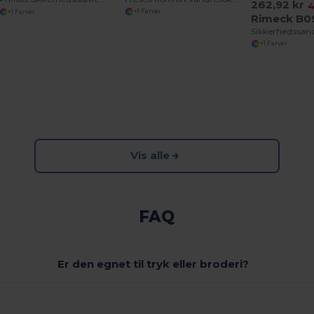
262,92 kr
4
+1 Farver
+1 Farver
Rimeck B0
+1 Farver
Vis alle
FAQ
Er den egnet til tryk eller broderi?