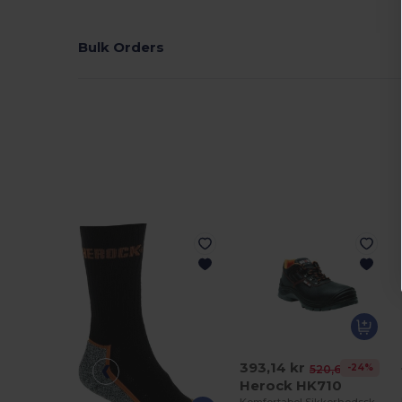
Bulk Orders
393,14 kr
-24%
520,67 kr
Herock HK710
Komfortabel Sikkerhedssko med Komposit Tåkappe