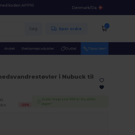
K med koden APP10
Denmark
/
Da
Søg
Spor ordre
Andet
Reklameprodukter
Outlet
Tilpas den!
hedsvandrestøvler i Nubuck til
Gratis fragt ved 999 kr fra dette
kl.
lager!
-
25
%
dre