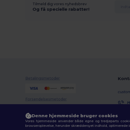
Tilmeld dig vores nyhedsbrev
Og få specielle rabatter!
Kont
Betalingsmetoder
custo
Forsendelsesmetoder
H
8
M
Denne hjemmeside bruger cookies
Vores hjemmeside anvender både egne og tredjeparts cookies
O
browseroplevelse, herunder skræddersyet indhold, optimerede 