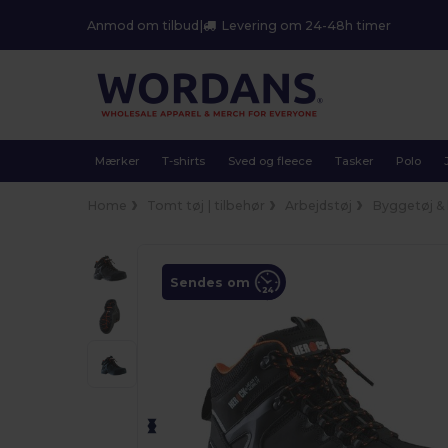
Anmod om tilbud
|
Levering om 24-48h timer
Mærker
T-shirts
Sved og fleece
Tasker
Polo
Home
Tomt tøj | tilbehør
Arbejdstøj
Byggetøj & h
Sendes om