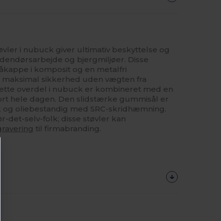
vler i nubuck giver ultimativ beskyttelse og
dendørsarbejde og bjergmiljøer. Disse
tåkappe i komposit og en metalfri
er maksimal sikkerhed uden vægten fra
dtætte overdel i nubuck er kombineret med en
ort hele dagen. Den slidstærke gummisål er
sk og oliebestandig med SRC-skridhæmning.
r-det-selv-folk; disse støvler kan
gravering
til firmabranding.