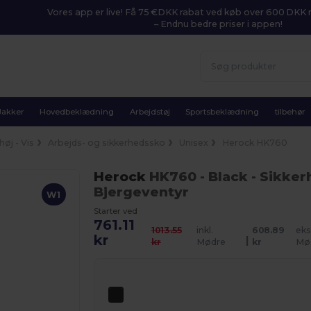
Vores app er live! Få 75 €DKK rabat ved køb over 600 DK
– Endnu bedre priser i appen!
Jakker
Hovedbeklædning
Arbejdstøj
Sportsbeklædning
tilbehør
øj - Vis
Arbejds- og sikkerhedssko
Unisex
Herock HK760
Herock
HK760
- Black
- Sikker
Bjergeventyr
W1
Starter ved
761.11
1013.55
inkl.
608.89
eks
kr
|
kr
Mødre
kr
Mø