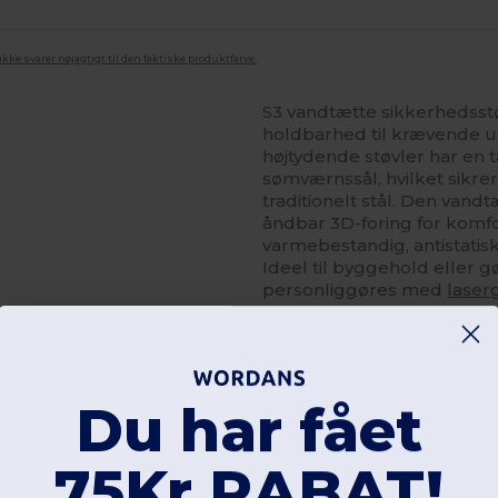
ke svarer nøjagtigt til den faktiske produktfarve.
S3 vandtætte sikkerhedsstø
holdbarhed til krævende u
højtydende støvler har en 
sømværnssål, hvilket sikr
traditionelt stål. Den van
åndbar 3D-foring for komf
varmebestandig, antistati
Ideel til byggehold eller gø
personliggøres med
laser
Du har fået
75Kr RABAT!
Tilføj en anmeldelse