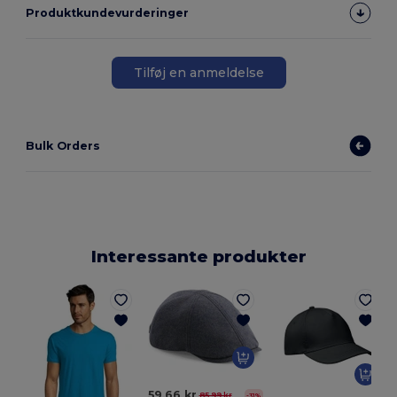
Produktkundevurderinger
Tilføj en anmeldelse
Bulk Orders
Interessante produkter
G
59,66 kr
85,99 kr
-31%