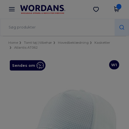
×
Wordans-app
Hent app
Bedre priser i appen!
Home
Tomt tøj | tilbehør
Hovedbeklædning
Kasketter
Atlantis AT062
W1
Sendes om