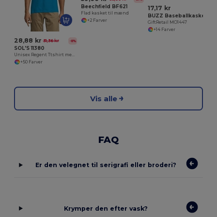
Beechfield BF621
17,17 kr
Flad kasket til mænd
BUZZ Baseballkasket med 5 paneler
+2 Farver
GiftRetail MO1447
+14 Farver
28,88 kr
31,36 kr
-8%
SOL'S 11380
Unisex Regent Ttshirt med rund hals
+50 Farver
Vis alle
FAQ
Er den velegnet til serigrafi eller broderi?
Krymper den efter vask?