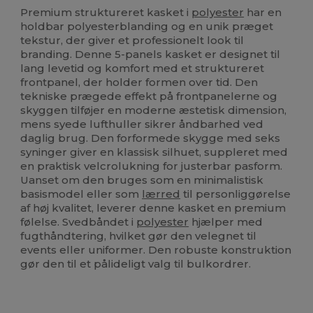
Premium struktureret kasket i
polyester
har en
holdbar polyesterblanding og en unik præget
tekstur, der giver et professionelt look til
branding. Denne 5-panels kasket er designet til
lang levetid og komfort med et struktureret
frontpanel, der holder formen over tid. Den
tekniske prægede effekt på frontpanelerne og
skyggen tilføjer en moderne æstetisk dimension,
mens syede lufthuller sikrer åndbarhed ved
daglig brug. Den forformede skygge med seks
syninger giver en klassisk silhuet, suppleret med
en praktisk velcrolukning for justerbar pasform.
Uanset om den bruges som en minimalistisk
basismodel eller som
lærred
til personliggørelse
af høj kvalitet, leverer denne kasket en premium
følelse. Svedbåndet i
polyester
hjælper med
fugthåndtering, hvilket gør den velegnet til
events eller uniformer. Den robuste konstruktion
gør den til et pålideligt valg til bulkordrer.