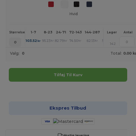
Hvid
1-7
8-23
24-71
72-143
144-287
288 +
Mere
Størrelse
Lager
Antal
+
103.52
95.23
82.79
74.50
62.13
53.84
kr
kr
kr
kr
kr
kr
0
142
Valg:
0
Total:
0.00 k
Tilføj Til Kurv
Tilpas det!
Ekspres Tilbud
Hurtig levering