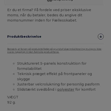
Er du et firma? Få fordele ved priser eksklusive
moms, når du betaler, bedes du angive dit
momsnummer inden for Fællesskabet.
Produktbeskrivelse
Bemærk, at farven på produktbilledet på grund af skærmkalibrering muligvis ikke
svarer nøjagtigt til den faktiske produktfarve.
Struktureret 5-panels konstruktion for
formstabilitet
Teknisk præget effekt på frontpaneler og
skygge
Justerbar velcrolukning for personlig pasform
Slidstærkt svedbånd i
polyester
for komfort
VÆGT
92 g.
Tåre væk