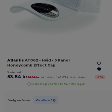
Atlantis
AT062
- Hvid
- 5 Panel
Honeycomb Effect Cap
Starter ved
53.84 kr
|
-
31
%
78.06 kr
inkl. Mødre
43.07 kr
ekskl. Mødre
Gratis fragt ved 999 kr fra dette lager!
Vælg en farve:
Vis alle
+ 3