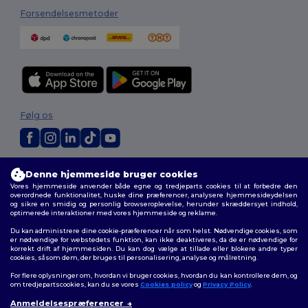
Forsendelsesmetoder
Følg os
2026. Alle rettigheder forbeholdes
Denne hjemmeside bruger cookies
Vilkår og Betingelser
|
Tilpasset politik
|
Fortrolighedspolitik
|
Politik for
Vores hjemmeside anvender både egne og tredjeparts cookies til at forbedre den
cookies
|
Sitemap
overordnede funktionalitet, huske dine præferencer, analysere hjemmesideydelsen
og sikre en smidig og personlig browseroplevelse, herunder skræddersyet indhold,
optimerede interaktioner med vores hjemmeside og reklame.
Du kan administrere dine cookie-præferencer når som helst. Nødvendige cookies, som
er nødvendige for webstedets funktion, kan ikke deaktiveres, da de er nødvendige for
korrekt drift af hjemmesiden. Du kan dog vælge at tillade eller blokere andre typer
cookies, såsom dem, der bruges til personalisering, analyse og målretning.
For flere oplysninger om, hvordan vi bruger cookies, hvordan du kan kontrollere dem, og
om tredjepartscookies, kan du se vores
Cookies policy
og
Privacy Policy
.
Anmeldelsespræferencer
👋
Hej