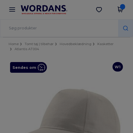
×
Wordans-app
Hent app
Bedre priser i appen!
Home
Tomt tøj | tilbehør
Hovedbeklædning
Kasketter
Atlantis AT004
W1
Sendes om