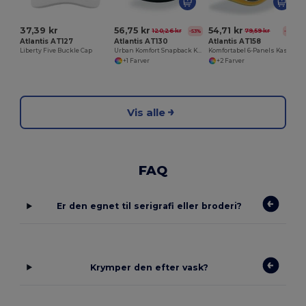
37,39 kr
56,75 kr
54,71 kr
120,26 kr
79,59 kr
-53%
-31%
Atlantis AT127
Atlantis AT130
Atlantis AT158
Liberty Five Buckle Cap
Urban Komfort Snapback Kasket til Alle
Komfortabel 6-Panels Kasket med Velcro Lukning
+1 Farver
+2 Farver
Vis alle
FAQ
Er den egnet til serigrafi eller broderi?
Krymper den efter vask?