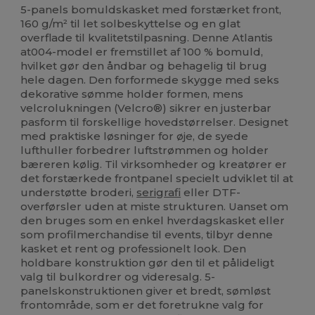
5-panels bomuldskasket med forstærket front,
160 g/m² til let solbeskyttelse og en glat
overflade til kvalitetstilpasning. Denne Atlantis
at004-model er fremstillet af 100 % bomuld,
hvilket gør den åndbar og behagelig til brug
hele dagen. Den forformede skygge med seks
dekorative sømme holder formen, mens
velcrolukningen (Velcro®) sikrer en justerbar
pasform til forskellige hovedstørrelser. Designet
med praktiske løsninger for øje, de syede
lufthuller forbedrer luftstrømmen og holder
bæreren kølig. Til virksomheder og kreatører er
det forstærkede frontpanel specielt udviklet til at
understøtte broderi,
serigrafi
eller DTF-
overførsler uden at miste strukturen. Uanset om
den bruges som en enkel hverdagskasket eller
som profilmerchandise til events, tilbyr denne
kasket et rent og professionelt look. Den
holdbare konstruktion gør den til et pålideligt
valg til bulkordrer og videresalg. 5-
panelskonstruktionen giver et bredt, sømløst
frontområde, som er det foretrukne valg for