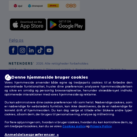
Følg os
2026. Alle rettigheder forbeholdes
Vilkår og Betingelser
|
Tilpasset politik
|
Fortrolighedspolitik
|
Politik for
cookies
|
Sitemap
Denne hjemmeside bruger cookies
Vores hjemmeside anvender både egne og tredjeparts cookies til at forbedre den
overordnede funktionalitet, huske dine præferencer, analysere hjemmesideydelsen
og sikre en smidig og personlig browseroplevelse, herunder skræddersyet indhold,
optimerede interaktioner med vores hjemmeside og reklame.
Du kan administrere dine cookie-præferencer når som helst. Nødvendige cookies, som
er nødvendige for webstedets funktion, kan ikke deaktiveres, da de er nødvendige for
korrekt drift af hjemmesiden. Du kan dog vælge at tillade eller blokere andre typer
cookies, såsom dem, der bruges til personalisering, analyse og målretning.
For flere oplysninger om, hvordan vi bruger cookies, hvordan du kan kontrollere dem, og
om tredjepartscookies, kan du se vores
Cookies policy
og
Privacy Policy
.
Anmeldelsespræferencer