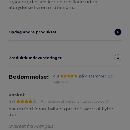
trykkere, der ønsker en ren flade uden
afbrydelse fra en midtersøm.
Opdag andre produkter
Produktkundevurderinger
Bedømmelse:
4.8
på 4 stemmer
1224
solgte varer
kasket
4.0
Anmeldelse af vierzonvintageaircooled V.
har en fold foran, hvilket gør det svært at flytte
den
Oversat fra Français