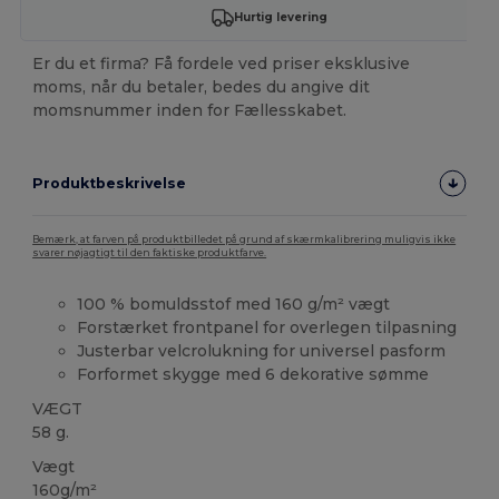
Hurtig levering
Er du et firma? Få fordele ved priser eksklusive
moms, når du betaler, bedes du angive dit
momsnummer inden for Fællesskabet.
Produktbeskrivelse
Bemærk, at farven på produktbilledet på grund af skærmkalibrering muligvis ikke
svarer nøjagtigt til den faktiske produktfarve.
100 % bomuldsstof med 160 g/m² vægt
Forstærket frontpanel for overlegen tilpasning
Justerbar velcrolukning for universel pasform
Forformet skygge med 6 dekorative sømme
VÆGT
58 g.
Vægt
160g/m²