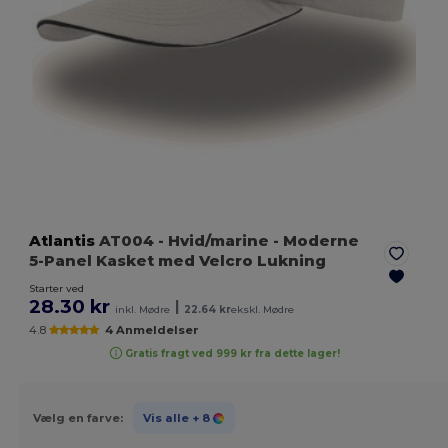
Atlantis
AT004
- Hvid/marine
- Moderne
5-Panel Kasket med Velcro Lukning
Starter ved
28.30 kr
|
inkl. Mødre
22.64 kr
ekskl. Mødre
4.8
4 Anmeldelser
Gratis fragt ved 999 kr fra dette lager!
Vælg en farve:
Vis alle
+ 8