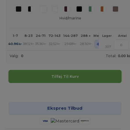
Hvid/marine
1-7
8-23
24-71
72-143
144-287
288 +
Mere
Lager
Antal
+
40.96
38.12
35.36
32.52
29.68
28.30
kr
kr
kr
kr
kr
kr
307
Valg:
0
Total:
0.00 k
Tilføj Til Kurv
Tilpas det!
Ekspres Tilbud