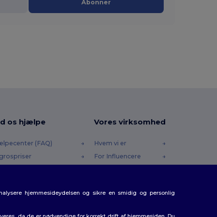
Abonner
d os hjælpe
Vores virksomhed
ælpecenter (FAQ)
Hvem vi er
grospriser
For Influencere
turneringer & Refusioner
Kontakt os
dliste
Karrierecenter
analysere hjemmesideydelsen og sikre en smidig og personlig
rsendelsesmetoder
batkoder
eres, da de er nødvendige for korrekt drift af hjemmesiden. Du