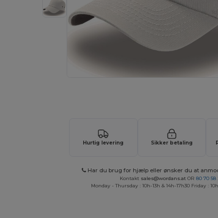
Anmod om et tilpasset tilbud på di
Hurtig levering
Sikker betaling
Har du brug for hjælp eller ønsker du at anmo
Kontakt
sales@wordans.at
OR
80 70 58
Monday - Thursday : 10h-13h & 14h-17h30 Friday : 10h