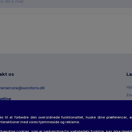
akt os
La
Hj
merservice@wordans.dk
En
otline
Re
0 70 58 24
onday - Thursday : 10h-13h & 14h-17h30 Friday : 10h-14h (english)
Or
 til at forbedre den overordnede funktionalitet, huske dine præferencer, 
Fo
rdresporing
interaktioner med vores hjemmeside og reklame.
Ra
dvendige cookies, som er nødvendige for webstedets funktion, kan ikke deaktiv