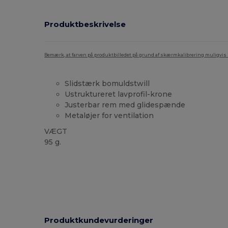
Produktbeskrivelse
Bemærk, at farven på produktbilledet på grund af skærmkalibrering muligvis ik
Slidstærk bomuldstwill
Ustruktureret lavprofil-krone
Justerbar rem med glidespænde
Metaløjer for ventilation
VÆGT
95 g.
Produktkundevurderinger