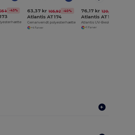
76,17 kr
63,37 kr
-43%
,05 kr
-37%
120,26 kr
-40%
105,92 kr
T173
Atlantis AT177
Atlantis AT174
lyesterhætte
Atlantis UV-Beskyttende Sports Cap AT177
Genanvendt polyesterhætte
+1 Farver
+4 Farver