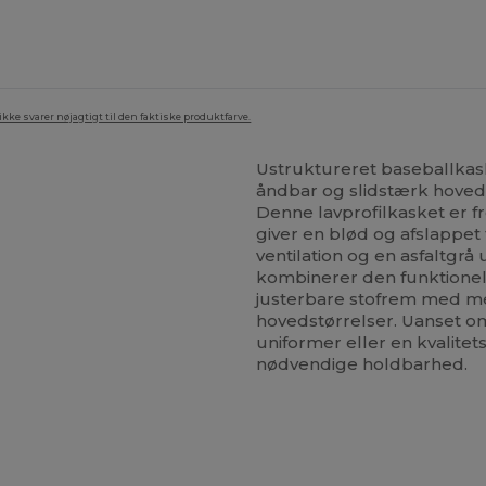
ke svarer nøjagtigt til den faktiske produktfarve.
Ustruktureret baseballkas
åndbar og slidstærk hovedb
Denne lavprofilkasket er fre
giver en blød og afslappet
ventilation og en asfaltgrå
kombinerer den funktionelt
justerbare stofrem med me
hovedstørrelser. Uanset om
uniformer eller en kvalitet
nødvendige holdbarhed.