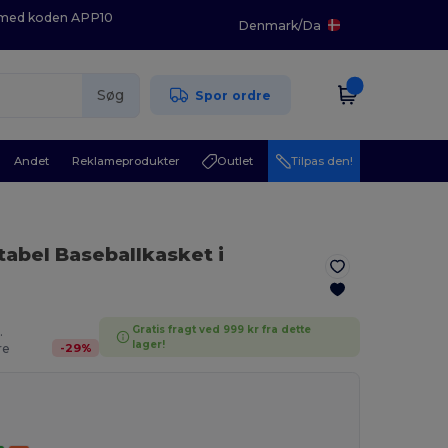
K med koden APP10
Denmark
/
Da
Søg
Spor ordre
Andet
Reklameprodukter
Outlet
Tilpas den!
abel Baseballkasket i
Gratis fragt ved 999 kr fra dette
.
lager!
-
29
%
re