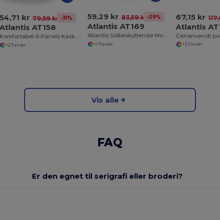
59,29 kr
67,15 kr
54,71 kr
-29%
83,59 kr
117
-31%
79,59 kr
Atlantis AT169
Atlantis A
Atlantis AT158
Atlantis Solbeskyttende Modekasket
Genanvendt po
Komfortabel 6-Panels Kasket med Velcro Lukning
+1 Farver
+3 Farver
+2 Farver
Vis alle
FAQ
Er den egnet til serigrafi eller broderi?