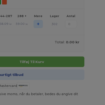
144-287
288 +
Mere
Lager
Antal
+
68.09
59.00
302
kr
kr
Total:
0.00 kr
Tilføj Til Kurv
hurtigt tilbud
usive moms, når du betaler, bedes du angive dit