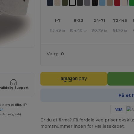
1-7
8-23
24-71
72-143
113.49
104.40
90.79
81.70
kr
kr
kr
kr
Valg:
0
ne produkter
Pålidelig Support
Få et 
de om et tilbud?
 24
-14h (english)
Er du et firma? Få fordele ved priser ekskl
momsnummer inden for Fællesskabet.