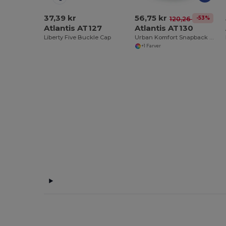
37,39 kr
56,75 kr
-53%
120,26 kr
Atlantis AT127
Atlantis AT130
Liberty Five Buckle Cap
Urban Komfort Snapback Kasket til Alle
+1 Farver