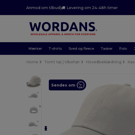
Anmod om tilbud
|
Levering om 24-48h timer
Mærker
T-shirts
Sved og fleece
Tasker
Polo
Home
Tomt tøj | tilbehør
Hovedbeklædning
Kas
Sendes om