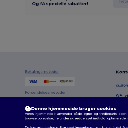
Og få specielle rabatter!
Kont
Betalingsmetoder
custo
Forsendelsesmetoder
H
8
M
Denne hjemmeside bruger cookies
Vores hjemmeside anvender både egne og tredjeparts cookies
O
browseroplevelse, herunder skræddersyet indhold, optimerede 
Du kan administrere dine cookie-præferencer når som helst. Nø