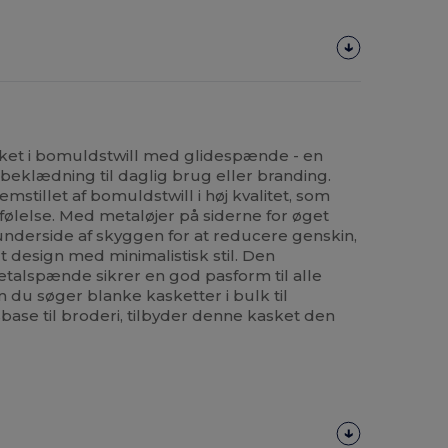
ket i bomuldstwill med glidespænde - en
eklædning til daglig brug eller branding.
mstillet af bomuldstwill i høj kvalitet, som
 følelse. Med metaløjer på siderne for øget
 underside af skyggen for at reducere genskin,
 design med minimalistisk stil. Den
talspænde sikrer en god pasform til alle
 du søger blanke kasketter i bulk til
sbase til broderi, tilbyder denne kasket den