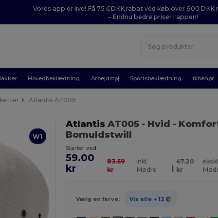
Vores app er live! Få 75 €DKK rabat ved køb over 600 DK
– Endnu bedre priser i appen!
Jakker
Hovedbeklædning
Arbejdstøj
Sportsbeklædning
tilbehør
ketter
Atlantis AT005
Atlantis
AT005
- Hvid
- Komfort
Bomuldstwill
W1
Starter ved
59.00
83.59
inkl.
47.20
ekskl
kr
|
kr
Mødre
kr
Mød
Vælg en farve:
Vis alle
+ 12