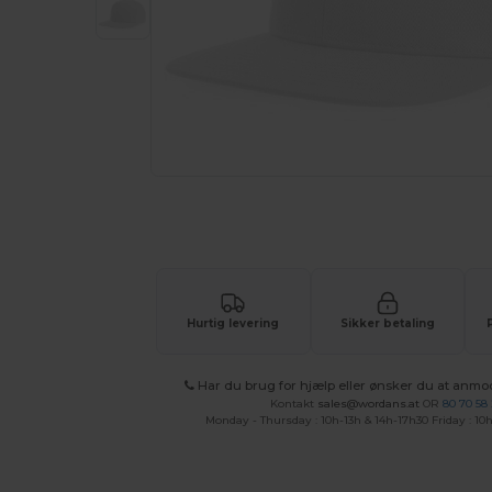
Anmod om et tilpasset tilbud på di
Hurtig levering
Sikker betaling
Har du brug for hjælp eller ønsker du at anmo
Kontakt
sales@wordans.at
OR
80 70 58
Monday - Thursday : 10h-13h & 14h-17h30 Friday : 10h