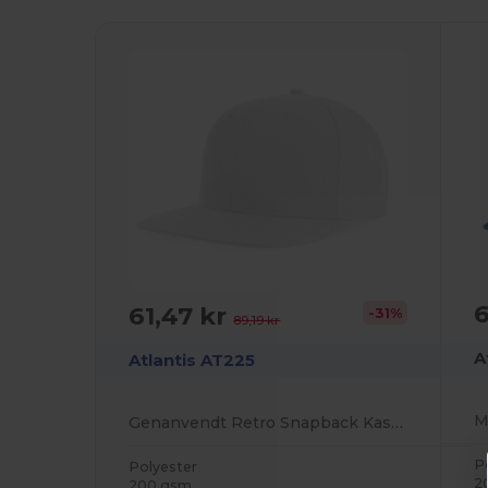
6
61,47 kr
-31%
89,19 kr
A
Atlantis AT225
Genanvendt Retro Snapback Kasket
P
Polyester
2
200 gsm