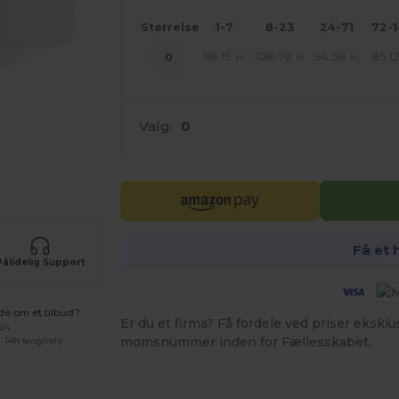
Størrelse
1-7
8-23
24-71
72-
118.15
108.76
94.58
85.1
0
kr
kr
kr
Valg:
0
ne produkter
Få et 
Pålidelig Support
de om et tilbud?
Er du et firma? Få fordele ved priser ekskl
 24
momsnummer inden for Fællesskabet.
-14h (english)