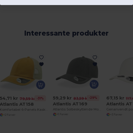
Interessante produkter
59,29 kr
67,15 kr
54,71 kr
-29%
83,59 kr
117
-31%
79,59 kr
Atlantis AT169
Atlantis A
Atlantis AT158
Atlantis Solbeskyttende Modekasket
Genanvendt po
Komfortabel 6-Panels Kasket med Velcro Lukning
+1 Farver
+3 Farver
+2 Farver