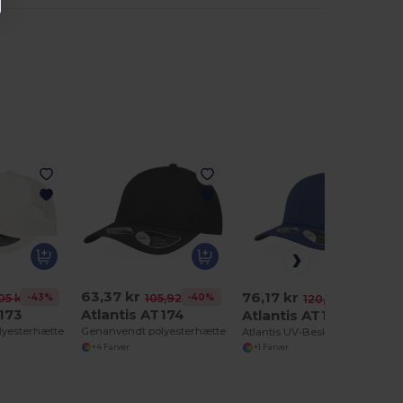
63,37 kr
76,17 kr
-43%
-40%
,05 kr
105,92 kr
-37%
120,26 kr
T173
Atlantis AT174
Atlantis AT177
lyesterhætte
Genanvendt polyesterhætte
Atlantis UV-Beskyttende Sports Cap AT177
+4 Farver
+1 Farver