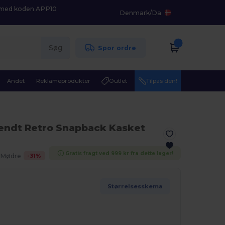
K med koden APP10
Denmark
/
Da
Søg
Spor ordre
Andet
Reklameprodukter
Outlet
Tilpas den!
endt Retro Snapback Kasket
Gratis fragt ved 999 kr fra dette lager!
-
31
%
. Mødre
Størrelsesskema