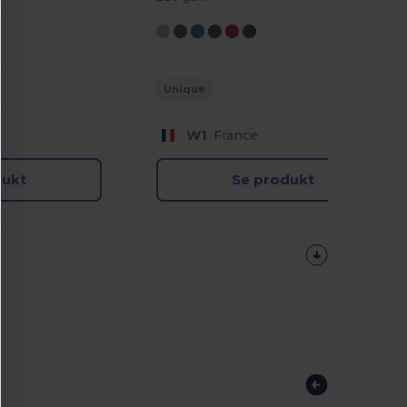
Unique
W1
France
dukt
Se produkt