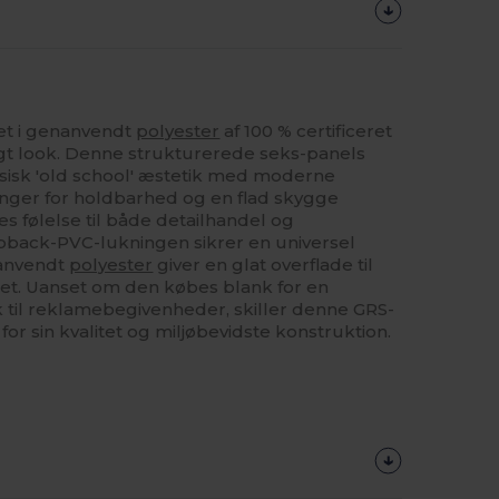
et i genanvendt
polyester
af 100 % certificeret
igt look. Denne strukturerede seks-panels
sisk 'old school' æstetik med moderne
inger for holdbarhed og en flad skygge
es følelse til både detailhandel og
back-PVC-lukningen sikrer en universel
nanvendt
polyester
giver en glat overflade til
itet. Uanset om den købes blank for en
ulk til reklamebegivenheder, skiller denne GRS-
for sin kvalitet og miljøbevidste konstruktion.