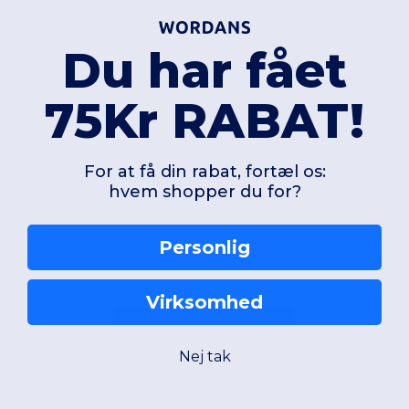
Du har fået
+4 Farver
Unique
Unique
75Kr RABAT!
W1
France
W1
France
For at få din rabat, fortæl os:
Se produkt
Se pro
hvem shopper du for?
Personlig
Virksomhed
Tilføj en anmeldelse
Nej tak