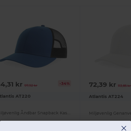
4,31 kr
72,39 kr
-34%
97,92 kr
113,85 kr
tlantis AT220
Atlantis AT224
Miljøvenlig Åndbar Snapback Kasket
olyester
Polyester
00 gsm
255 gsm