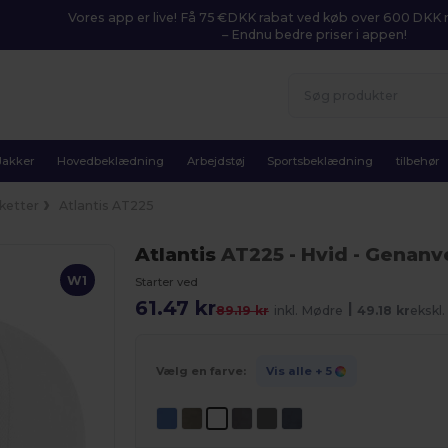
Vores app er live! Få 75 €DKK rabat ved køb over 600 DK
– Endnu bedre priser i appen!
Jakker
Hovedbeklædning
Arbejdstøj
Sportsbeklædning
tilbehør
ketter
Atlantis AT225
Atlantis
AT225
- Hvid
- Genanv
W1
Starter ved
61.47 kr
|
89.19 kr
inkl. Mødre
49.18 kr
ekskl
Vælg en farve:
Vis alle
+ 5