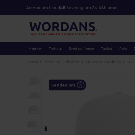
Anmod om tilbud
|
Levering om 24-48h timer
Mærker
T-shirts
Sved og fleece
Tasker
Polo
Home
Tomt tøj | tilbehør
Hovedbeklædning
Kas
Sendes om