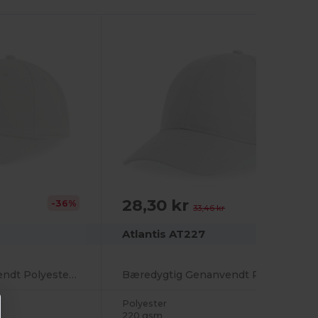
28,30 kr
-36%
-15%
33,46 kr
Atlantis AT227
Miljøvenlig Genanvendt Polyester Kasket
Bæredygtig Genanvendt Polyester Kasket
Polyester
220 gsm