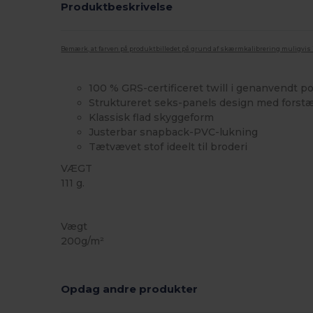
Produktbeskrivelse
Bemærk, at farven på produktbilledet på grund af skærmkalibrering muligvis ik
100 % GRS-certificeret twill i genanvendt p
Struktureret seks-panels design med forst
Klassisk flad skyggeform
Justerbar snapback-PVC-lukning
Tætvævet stof ideelt til broderi
VÆGT
111 g.
Genanvendt
Vægt
200g/m²
Opdag andre produkter