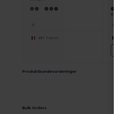
0
W1
France
Produktkundevurderinger
Bulk Orders