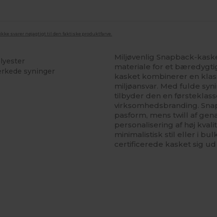
ke svarer nøjagtigt til den faktiske produktfarve.
Miljøvenlig Snapback-kask
olyester
materiale for et bæredygt
ærkede syninger
kasket kombinerer en klas
miljøansvar. Med fulde syn
tilbyder den en førsteklass
virksomhedsbranding. Snap
pasform, mens twill af ge
personalisering af høj kval
minimalistisk stil eller i b
certificerede kasket sig ud 