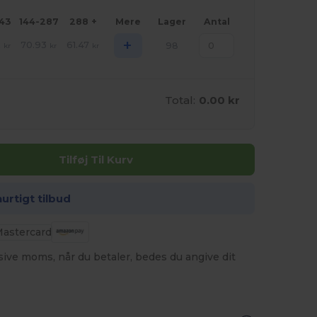
143
144-287
288 +
Mere
Lager
Antal
+
2
70.93
61.47
98
kr
kr
kr
Total:
0.00 kr
Tilføj Til Kurv
hurtigt tilbud
usive moms, når du betaler, bedes du angive dit