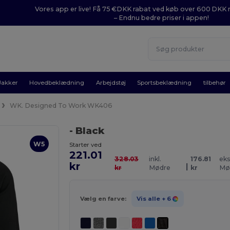
Vores app er live! Få 75 €DKK rabat ved køb over 600 DK
– Endnu bedre priser i appen!
Jakker
Hovedbeklædning
Arbejdstøj
Sportsbeklædning
tilbehør
WK. Designed To Work WK406
- Black
W5
Starter ved
221.01
328.03
inkl.
176.81
eks
kr
|
kr
Mødre
kr
Mø
Vælg en farve:
Vis alle
+ 6