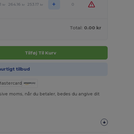
+
1
264.16
253.17
0
kr
kr
kr
Total:
0.00 kr
Tilføj Til Kurv
hurtigt tilbud
usive moms, når du betaler, bedes du angive dit