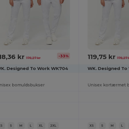
18,36 kr
119,75 kr
-33%
176,27 kr
176,27 
K. Designed To Work WK704
WK. Designed To
nisex bomuldsbukser
Unisex kortærmet 
XS
S
M
L
XL
2XL
XS
S
M
L