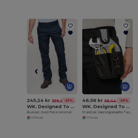
245,24 kr
46,56 kr
-32%
-20%
359,24 kr
58,44 kr
WK. Designed To Work WK795
WK. Designed To Work WKI0303
Bukser med flere lommer
Praktisk Værktøjsbælte Taske med 7 Rum
+3 Farver
+1 Farver