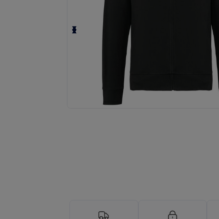
Anmod om et tilpasset tilbud på di