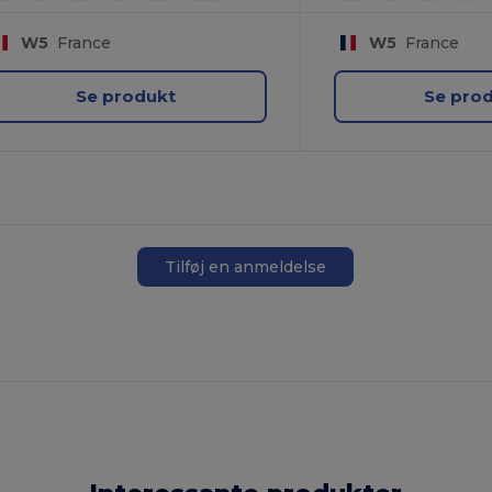
W5
France
W5
France
Se produkt
Se pro
Tilføj en anmeldelse