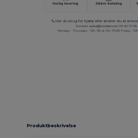
Hurtig levering
Sikker betaling
Har du brug for hjælp eller ønsker du at anmo
Kontakt
sales@wordans.at
OR
80 70 58
Monday - Thursday : 10h-13h & 14h-17h30 Friday : 10h
Produktbeskrivelse