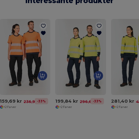
Interessante produkter
159,69 kr
199,84 kr
281,40 kr
-33%
-33%
236,95 kr
296,67 kr
4
+2 Farver
+2 Farver
+2 Farver