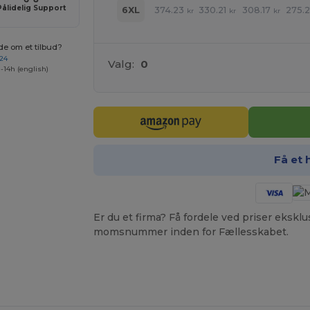
Pålidelig Support
374.23
330.21
308.17
275.2
6XL
kr
kr
kr
de om et tilbud?
 24
Valg:
0
-14h (english)
Få et 
Er du et firma? Få fordele ved priser ekskl
momsnummer inden for Fællesskabet.