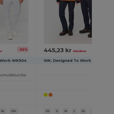
445,23 kr
-32%
-33%
kr
660,86 kr
 Work WK504
WK. Designed To Work WK460
bomuldstunika
XL
2XL
XS
S
M
L
XL
2XL