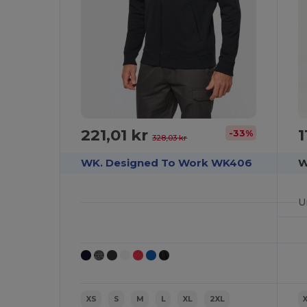
221,01 kr
1
-33%
328,03 kr
WK. Designed To Work WK406
W
U
XS
S
M
L
XL
2XL