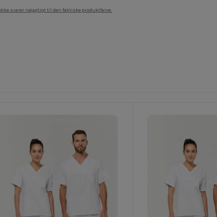
ke svarer nøjagtigt til den faktiske produktfarve.