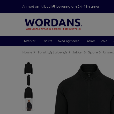
Anmod om tilbud
|
Levering om 24-48h timer
Mærker
T-shirts
Sved og fleece
Tasker
Polo
Home
Tomt tøj | tilbehør
Jakker
Spore
Unisex