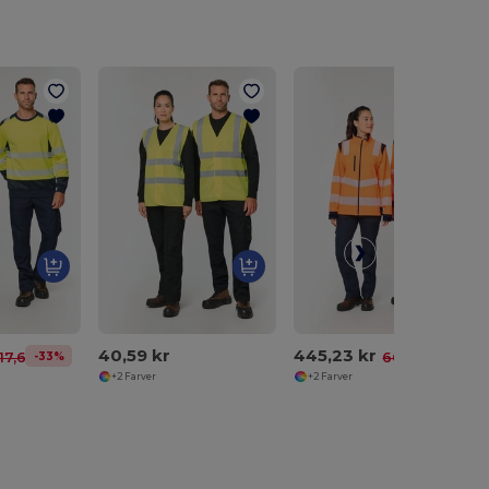
40,59 kr
445,23 kr
-33%
-33%
17,66 kr
660,86 kr
+2 Farver
+2 Farver