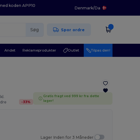
K med koden APP10
Denmark
/
Da
Søg
Spor ordre
Andet
Reklameprodukter
Outlet
Tilpas den!
Gratis fragt ved 999 kr fra dette
kl.
lager!
-
33
%
dre
Lager Inden for 3 Måneder