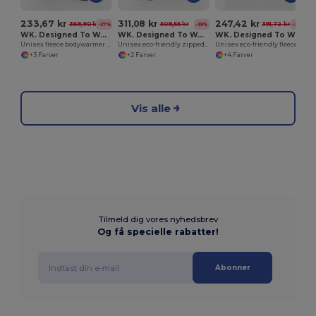
233,67 kr
311,08 kr
247,42 kr
369,90 kr
509,55 kr
391,72 kr
-37%
-39%
-37%
WK. Designed To Work WK610
WK. Designed To Work WK410
WK. Designed To Work WK905
Unisex fleece bodywarmer with sherpa inner
Unisex eco-friendly zipped two-tone fleece hoodie
Unisex eco-friendly fleece with zipped neck
+3 Farver
+2 Farver
+4 Farver
Vis alle
Tilmeld dig vores nyhedsbrev
Og få specielle rabatter!
Abonner