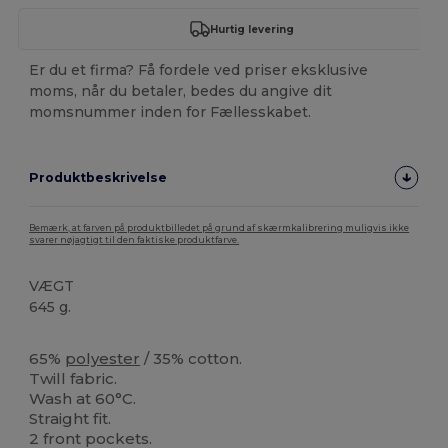
Hurtig levering
Er du et firma? Få fordele ved priser eksklusive
moms, når du betaler, bedes du angive dit
momsnummer inden for Fællesskabet.
Produktbeskrivelse
Bemærk, at farven på produktbilledet på grund af skærmkalibrering muligvis ikke
svarer nøjagtigt til den faktiske produktfarve.
VÆGT
645 g.
Høj lagerbeholdning
65%
polyester
/ 35% cotton.
Twill fabric.
Wash at 60°C.
Straight fit.
2 front pockets.