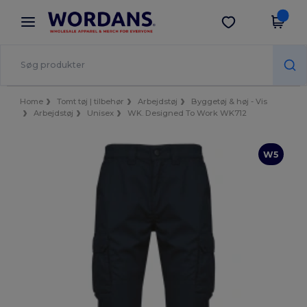
×
Wordans-app
Hent app
Bedre priser i appen!
Home
Tomt tøj | tilbehør
Arbejdstøj
Byggetøj & høj - Vis
Arbejdstøj
Unisex
WK. Designed To Work WK712
W5