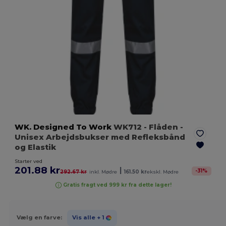
WK. Designed To Work
WK712
- Flåden
-
Unisex Arbejdsbukser med Refleksbånd
og Elastik
Starter ved
201.88 kr
|
-
31
%
292.67 kr
inkl. Mødre
161.50 kr
ekskl. Mødre
Gratis fragt ved 999 kr fra dette lager!
Vælg en farve:
Vis alle
+ 1