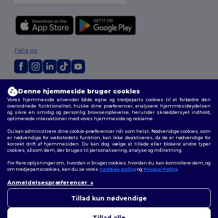
Følg os
2026. Alle rettigheder forbeholdes
Denne hjemmeside bruger cookies
Vilkår og Betingelser
|
Tilpasset politik
|
Fortrolighedspolitik
|
Politik for
Vores hjemmeside anvender både egne og tredjeparts cookies til at forbedre den
cookies
|
Sitemap
overordnede funktionalitet, huske dine præferencer, analysere hjemmesideydelsen
og sikre en smidig og personlig browseroplevelse, herunder skræddersyet indhold,
optimerede interaktioner med vores hjemmeside og reklame.
Du kan administrere dine cookie-præferencer når som helst. Nødvendige cookies, som
er nødvendige for webstedets funktion, kan ikke deaktiveres, da de er nødvendige for
korrekt drift af hjemmesiden. Du kan dog vælge at tillade eller blokere andre typer
cookies, såsom dem, der bruges til personalisering, analyse og målretning.
For flere oplysninger om, hvordan vi bruger cookies, hvordan du kan kontrollere dem, og
om tredjepartscookies, kan du se vores
Cookies policy
og
Privacy Policy
.
Anmeldelsespræferencer
👋
Hej
Hvis du har spørgsmål eller
Tillad kun nødvendige
bekymringer, kan du kontakte
os når som helst. Vores chatbot
Tillad alle