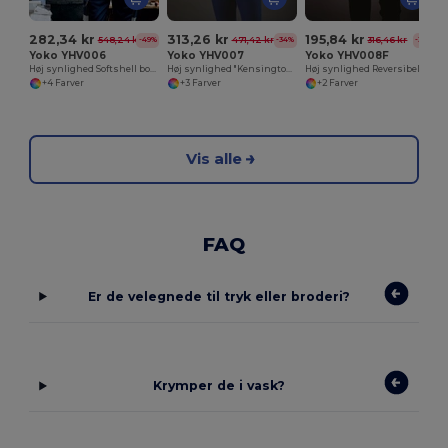
282,34 kr
313,26 kr
195,84 kr
548,24 kr
471,42 kr
316,46 kr
-49%
-34%
-38%
Yoko YHV006
Yoko YHV007
Yoko YHV008F
Høj synlighed Softshell bodywarmer
Høj synlighed "Kensington" Bodywarmer
Høj synlighed Reversibel bodywarmer
+4 Farver
+3 Farver
+2 Farver
Vis alle
FAQ
Er de velegnede til tryk eller broderi?
Krymper de i vask?