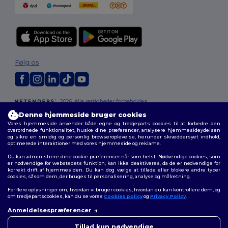
Følg os
2026. Alle rettigheder forbeholdes
Vilkår og Betingelser
|
Tilpasset politik
|
Fortrolighedspolitik
|
Politik for
Denne hjemmeside bruger cookies
cookies
|
Sitemap
Vores hjemmeside anvender både egne og tredjeparts cookies til at forbedre den
overordnede funktionalitet, huske dine præferencer, analysere hjemmesideydelsen
og sikre en smidig og personlig browseroplevelse, herunder skræddersyet indhold,
optimerede interaktioner med vores hjemmeside og reklame.
Du kan administrere dine cookie-præferencer når som helst. Nødvendige cookies, som
er nødvendige for webstedets funktion, kan ikke deaktiveres, da de er nødvendige for
korrekt drift af hjemmesiden. Du kan dog vælge at tillade eller blokere andre typer
cookies, såsom dem, der bruges til personalisering, analyse og målretning.
For flere oplysninger om, hvordan vi bruger cookies, hvordan du kan kontrollere dem, og
om tredjepartscookies, kan du se vores
Cookies policy
og
Privacy Policy
.
Anmeldelsespræferencer
👋
Hej
Hvis du har spørgsmål eller
Tillad kun nødvendige