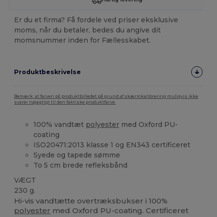
Er du et firma? Få fordele ved priser eksklusive
moms, når du betaler, bedes du angive dit
momsnummer inden for Fællesskabet.
Produktbeskrivelse
Bemærk, at farven på produktbilledet på grund af skærmkalibrering muligvis ikke
svarer nøjagtigt til den faktiske produktfarve.
100% vandtæt
polyester
med Oxford PU-
coating
ISO20471:2013 klasse 1 og EN343 certificeret
Syede og tapede sømme
To 5 cm brede refleksbånd
VÆGT
230 g.
Hi-vis vandtætte overtræksbukser i 100%
polyester
med Oxford PU-coating. Certificeret