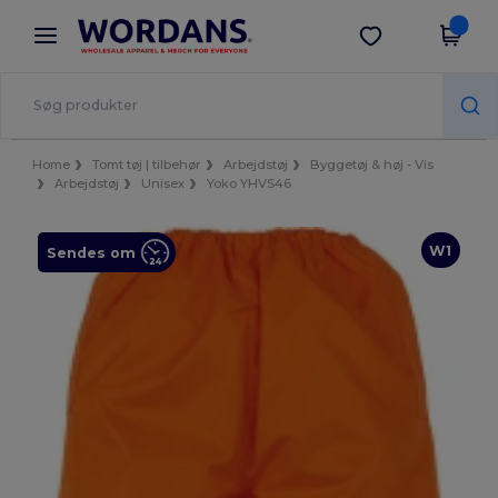
×
Wordans-app
Hent app
Bedre priser i appen!
Home
Tomt tøj | tilbehør
Arbejdstøj
Byggetøj & høj - Vis
Arbejdstøj
Unisex
Yoko YHVS46
W1
Sendes om