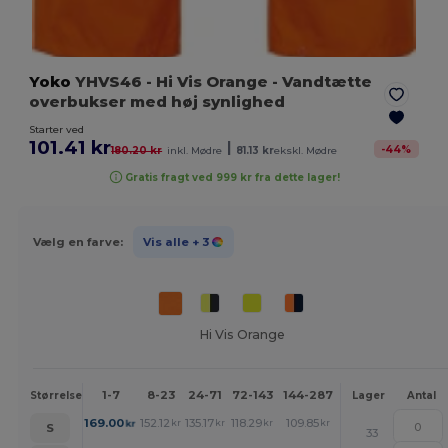
Yoko
YHVS46
- Hi Vis Orange
- Vandtætte
overbukser med høj synlighed
Starter ved
101.41 kr
|
-
44
%
180.20 kr
inkl. Mødre
81.13 kr
ekskl. Mødre
Gratis fragt ved 999 kr fra dette lager!
Vælg en farve:
Vis alle
+ 3
Hi Vis Orange
1-7
8-23
24-71
72-143
144-287
288 +
Mere
Størrelse
Lager
Antal
+
169.00
152.12
135.17
118.29
109.85
101.41
kr
kr
kr
kr
kr
kr
S
33