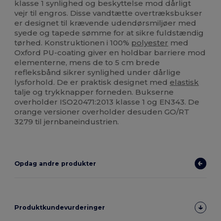
klasse 1 synlighed og beskyttelse mod dårligt
vejr til engros. Disse vandtætte overtræksbukser
er designet til krævende udendørsmiljøer med
syede og tapede sømme for at sikre fuldstændig
tørhed. Konstruktionen i 100%
polyester
med
Oxford PU-coating giver en holdbar barriere mod
elementerne, mens de to 5 cm brede
refleksbånd sikrer synlighed under dårlige
lysforhold. De er praktisk designet med
elastisk
talje og trykknapper forneden. Bukserne
overholder ISO20471:2013 klasse 1 og EN343. De
orange versioner overholder desuden GO/RT
3279 til jernbaneindustrien.
Opdag andre produkter
Produktkundevurderinger