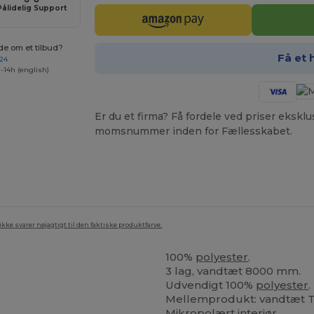
Pålidelig Support
de om et tilbud?
Få et 
 24
-14h (english)
Er du et firma? Få fordele ved priser ekskl
momsnummer inden for Fællesskabet.
ke svarer nøjagtigt til den faktiske produktfarve.
100%
polyester
.
3 lag, vandtæt 8000 mm.
Udvendigt 100%
polyester
.
Mellemprodukt: vandtæt 
Mikropolært interiør.