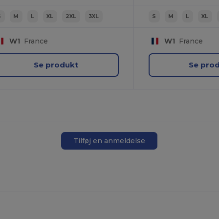
S
M
L
XL
2XL
3XL
S
M
L
XL
W1
France
W1
France
Se produkt
Se pro
Tilføj en anmeldelse