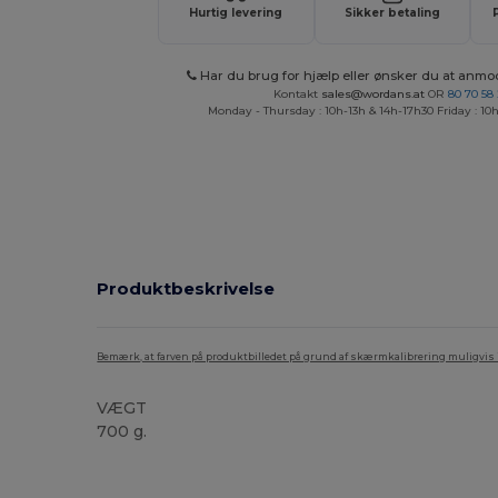
Hurtig levering
Sikker betaling
Har du brug for hjælp eller ønsker du at anmo
Kontakt
sales@wordans.at
OR
80 70 58
Monday - Thursday : 10h-13h & 14h-17h30 Friday : 10h
Produktbeskrivelse
Bemærk, at farven på produktbilledet på grund af skærmkalibrering muligvis ik
VÆGT
700 g.