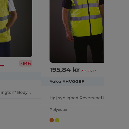
-34%
 kr
195,84 kr
-38%
316,46 kr
Yoko YHV008F
Høj synlighed "Kensington" Bodywarmer
Høj synlighed Reversibel bodywarmer
Polyester