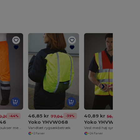
46,85 kr
40,89 kr
-44%
-39%
-27%
0,20 kr
77,04 kr
56,02 kr
S46
Yoko YHVW068
Yoko YHVW100
Vandtætte overbukser med høj synlighed
Vandtæt rygsækbetræk
Vest med høj synlighed
+2 Farver
+24 Farver