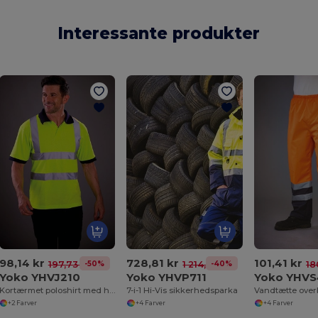
Interessante produkter
98,14 kr
728,81 kr
101,41 kr
-50%
-40%
197,73 kr
1 214,12 kr
18
Yoko YHVJ210
Yoko YHVP711
Yoko YHV
Kortærmet poloshirt med høj synlighed
7-i-1 Hi-Vis sikkerhedsparka
+2 Farver
+4 Farver
+4 Farver