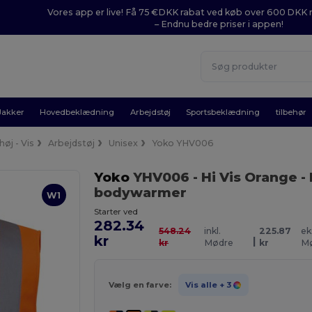
Vores app er live! Få 75 €DKK rabat ved køb over 600 DK
– Endnu bedre priser i appen!
Jakker
Hovedbeklædning
Arbejdstøj
Sportsbeklædning
tilbehør
øj - Vis
Arbejdstøj
Unisex
Yoko YHV006
Yoko
YHV006
- Hi Vis Orange
- 
bodywarmer
W1
Starter ved
282.34
548.24
inkl.
225.87
ek
kr
|
kr
Mødre
kr
M
Vælg en farve:
Vis alle
+ 3