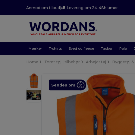
Anmod om tilbud
|
Levering om 24-48h timer
Mærker
T-shirts
Sved og fleece
Tasker
Polo
Home
Tomt tøj | tilbehør
Arbejdstøj
Byggetøj & h
Sendes om