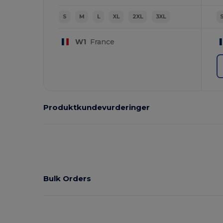
S
M
L
XL
2XL
3XL
W1
France
Produktkundevurderinger
Bulk Orders