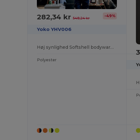
282,34 kr
-49%
548,24 kr
Yoko YHV006
Høj synlighed Softshell bodywarmer
3
Polyester
Y
H
P