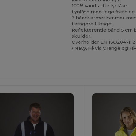
100% vandtætte lynlåse.
Lynlåse med logo foran o
2 håndvarmerlommer med 
Længere tilbage.
Reflekterende bånd 5 cm 
skulder.
Overholder EN ISO20471: 201
/ Navy, Hi-Vis Orange og Hi