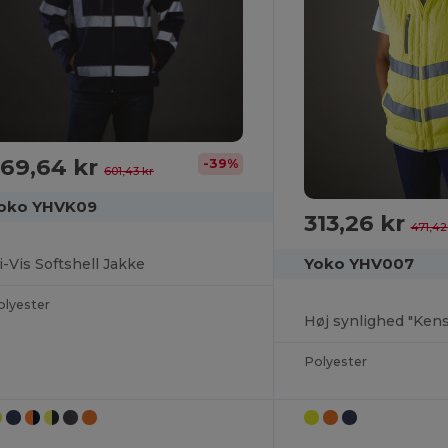
69,64 kr
-39%
601,43 kr
oko YHVK09
313,26 kr
471,42
Yoko YHV007
i-Vis Softshell Jakke
olyester
Polyester