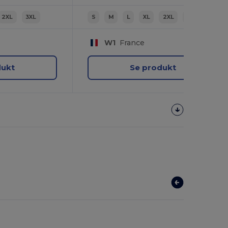
2XL
3XL
S
M
L
XL
2XL
3XL
W1
France
dukt
Se produkt