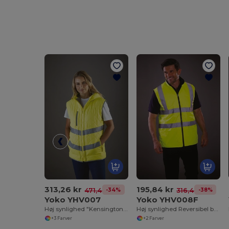
313,26 kr
195,84 kr
-34%
-38%
471,42 kr
316,46 kr
Yoko YHV007
Yoko YHV008F
Høj synlighed "Kensington" Bodywarmer
Høj synlighed Reversibel bodywarmer
+3 Farver
+2 Farver