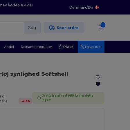
K med koden APP10
Denmark
/
Da
Søg
Spor ordre
Andet
Reklameprodukter
Outlet
Tilpas den!
Høj synlighed Softshell
Gratis fragt ved 999 kr fra dette
skl.
lager!
-
49
%
ødre