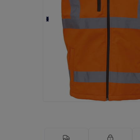
Anmod om et tilpasset tilbud på di