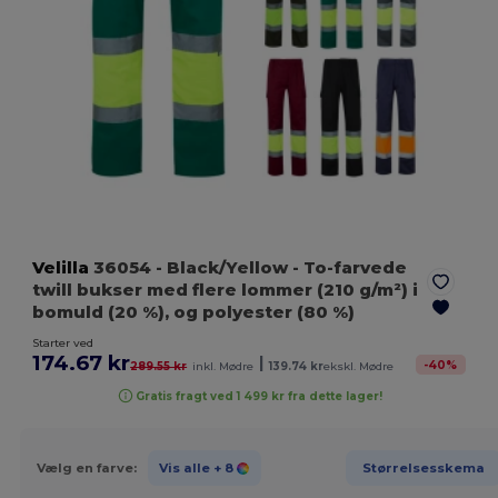
Velilla
36054
- Black/Yellow
- To-farvede
twill bukser med flere lommer (210 g/m²) i
bomuld (20 %), og polyester (80 %)
Starter ved
174.67 kr
|
-
40
%
289.55 kr
inkl. Mødre
139.74 kr
ekskl. Mødre
Gratis fragt ved 1 499 kr fra dette lager!
Vælg en farve:
Vis alle
+ 8
Størrelsesskema