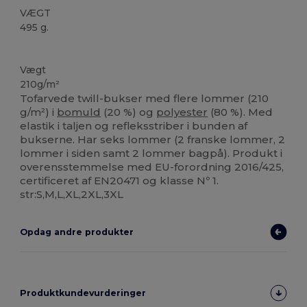
VÆGT
495 g.
Brugerdefineret
Høj lagerbeholdning
Vægt
210g/m²
Tofarvede twill-bukser med flere lommer (210
g/m²) i
bomuld
(20 %) og
polyester
(80 %). Med
elastik i taljen og refleksstriber i bunden af
bukserne. Har seks lommer (2 franske lommer, 2
lommer i siden samt 2 lommer bagpå). Produkt i
overensstemmelse med EU-forordning 2016/425,
certificeret af EN20471 og klasse Nº 1.
str:S,M,L,XL,2XL,3XL
Opdag andre produkter
Produktkundevurderinger