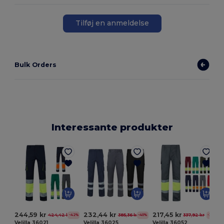
Tilføj en anmeldelse
Bulk Orders
Interessante produkter
244,59 kr
232,44 kr
217,45 kr
424,42 kr
385,36 kr
337,92 kr
-42%
-40%
-36%
Velilla 36021
Velilla 36025
Velilla 36052