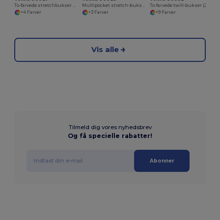
To-farvede stretchbukser med flere lommer (240 g/m²) i bomuld (46 %), EME (38 %) og polyester (16 %)
Multipocket stretch-bukser (240 g/m²) i bomuld (46 %), EME (38 %) og polyester (16 %)
To-farvede twill-bukser (210 g/m²), forede, multilommer, i bomuld (20 %) og polyester (80 %)
+4 Farver
+3 Farver
+9 Farver
Vis alle
Tilmeld dig vores nyhedsbrev
Og få specielle rabatter!
Abonner