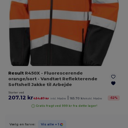
Result
R450X
- Fluorescerende
orange/sort
- Vandtæt Reflekterende
Softshell Jakke til Arbejde
Starter ved
207.12 kr
|
-
52
%
434.87 kr
inkl. Mødre
165.70 kr
ekskl. Mødre
Gratis fragt ved 999 kr fra dette lager!
Vælg en farve:
Vis alle
+ 1