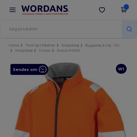
×
Wordans-app
Hent app
Bedre priser i appen!
Home
Tomt tøj | tilbehør
Arbejdstøj
Byggetøj & høj - Vis
Arbejdstøj
Unisex
Result R450X
W1
Sendes om