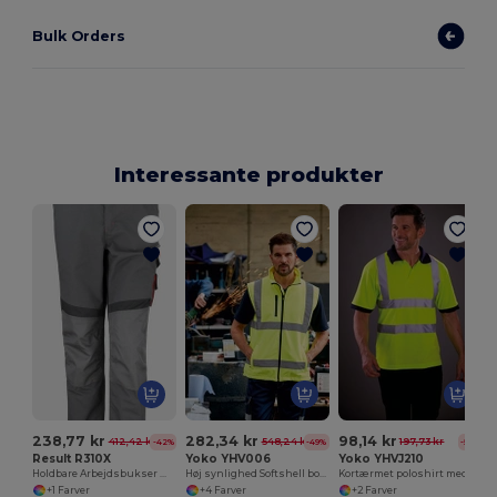
Bulk Orders
Interessante produkter
238,77 kr
282,34 kr
98,14 kr
412,42 kr
548,24 kr
197,73 kr
-42%
-49%
-50%
Result R310X
Yoko YHV006
Yoko YHVJ210
Holdbare Arbejdsbukser med Komfort og Funktionalitet
Høj synlighed Softshell bodywarmer
Kortærmet poloshirt med høj synlighed
+1 Farver
+4 Farver
+2 Farver