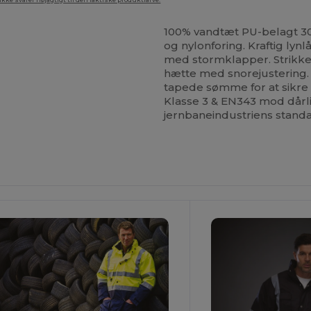
ke svarer nøjagtigt til den faktiske produktfarve.
100% vandtæt PU-belagt 
og nylonforing. Kraftig ly
med stormklapper. Strikk
hætte med snorejustering.
tapede sømme for at sikr
Klasse 3 & EN343 mod dårli
jernbaneindustriens stand