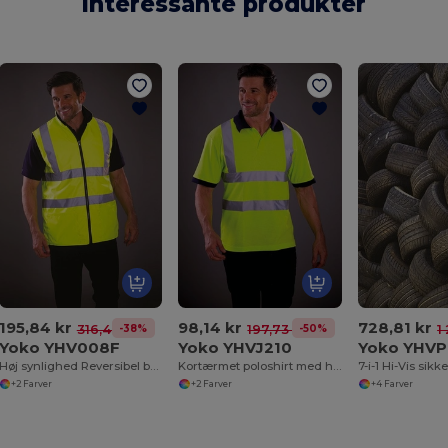
Interessante produkter
195,84 kr
98,14 kr
728,81 kr
-38%
-50%
316,46 kr
197,73 kr
1
Yoko YHV008F
Yoko YHVJ210
Yoko YHVP
Høj synlighed Reversibel bodywarmer
Kortærmet poloshirt med høj synlighed
7-i-1 Hi-Vis sik
+2 Farver
+2 Farver
+4 Farver