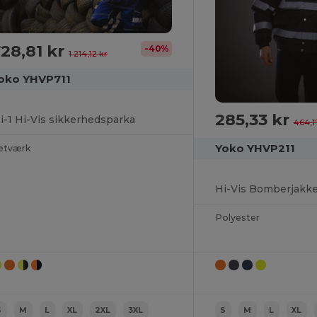
28,81 kr
-40%
1 214,12 kr
oko YHVP711
285,33 kr
-i-1 Hi-Vis sikkerhedsparka
464,1
Yoko YHVP211
etværk
Hi-Vis Bomberjakk
Polyester
S
M
L
XL
2XL
3XL
S
M
L
XL