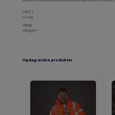
Bemærk, at farven på produktbilledet på grund af skærmkalibrering muligvis ik
VÆGT
1.4 Kg.
Vægt
190g/m²
Opdag andre produkter