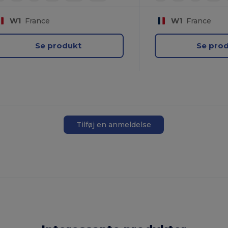
W1
France
W1
France
Se produkt
Se pro
Tilføj en anmeldelse