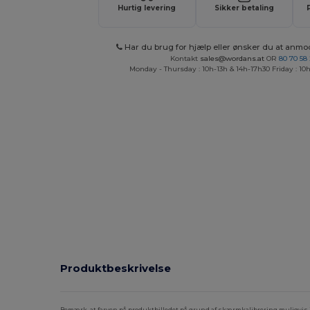
Hurtig levering
Sikker betaling
Har du brug for hjælp eller ønsker du at anmo
Kontakt
sales@wordans.at
OR
80 70 58
Monday - Thursday : 10h-13h & 14h-17h30 Friday : 10h
Produktbeskrivelse