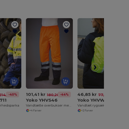
101,41 kr
46,85 kr
-40%
-44%
-39%
 214,12 kr
180,20 kr
77,04 kr
711
Yoko YHVS46
Yoko YHVW068
kerhedsparka
Vandtætte overbukser med høj synlighed
Vandtæt rygsækbetræk
+4 Farver
+2 Farver