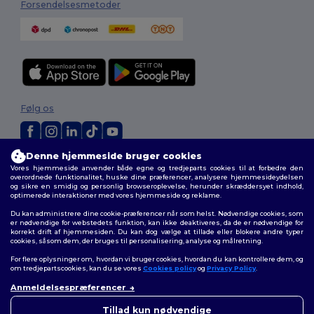
Forsendelsesmetoder
Følg os
Denne hjemmeside bruger cookies
2026. Alle rettigheder forbeholdes
Vores hjemmeside anvender både egne og tredjeparts cookies til at forbedre den
Vilkår og Betingelser
|
Tilpasset politik
|
Fortrolighedspolitik
|
Politik for
overordnede funktionalitet, huske dine præferencer, analysere hjemmesideydelsen
cookies
|
Sitemap
og sikre en smidig og personlig browseroplevelse, herunder skræddersyet indhold,
optimerede interaktioner med vores hjemmeside og reklame.
Du kan administrere dine cookie-præferencer når som helst. Nødvendige cookies, som
er nødvendige for webstedets funktion, kan ikke deaktiveres, da de er nødvendige for
korrekt drift af hjemmesiden. Du kan dog vælge at tillade eller blokere andre typer
cookies, såsom dem, der bruges til personalisering, analyse og målretning.
For flere oplysninger om, hvordan vi bruger cookies, hvordan du kan kontrollere dem, og
om tredjepartscookies, kan du se vores
Cookies policy
og
Privacy Policy
.
Anmeldelsespræferencer
Tillad kun nødvendige