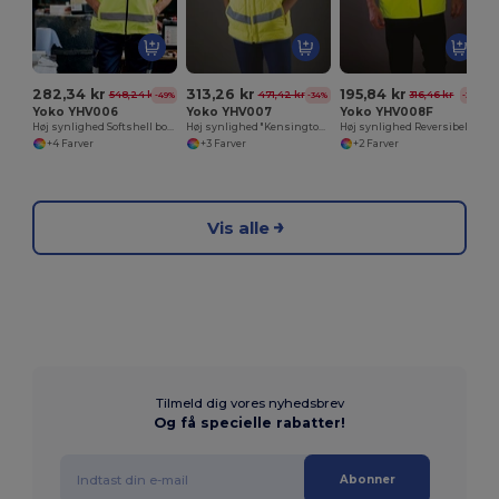
282,34 kr
313,26 kr
195,84 kr
548,24 kr
471,42 kr
316,46 kr
-49%
-34%
-38%
Yoko YHV006
Yoko YHV007
Yoko YHV008F
Høj synlighed Softshell bodywarmer
Høj synlighed "Kensington" Bodywarmer
Høj synlighed Reversibel bodywarmer
+4 Farver
+3 Farver
+2 Farver
Vis alle
Tilmeld dig vores nyhedsbrev
Og få specielle rabatter!
Abonner