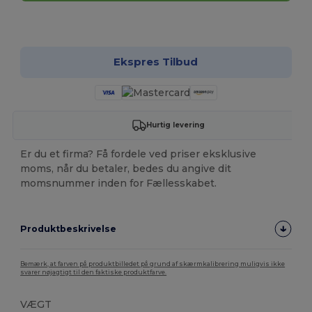
Tilpas det!
Ekspres Tilbud
Hurtig levering
Er du et firma? Få fordele ved priser eksklusive
moms, når du betaler, bedes du angive dit
momsnummer inden for Fællesskabet.
Produktbeskrivelse
Bemærk, at farven på produktbilledet på grund af skærmkalibrering muligvis ikke
svarer nøjagtigt til den faktiske produktfarve.
VÆGT