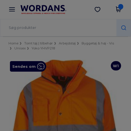
×
Wordans-app
Hent app
Bedre priser i appen!
Home
Tomt tøj | tilbehør
Arbejdstøj
Byggetøj & høj - Vis
Unisex
Yoko YHVP218
W1
Sendes om