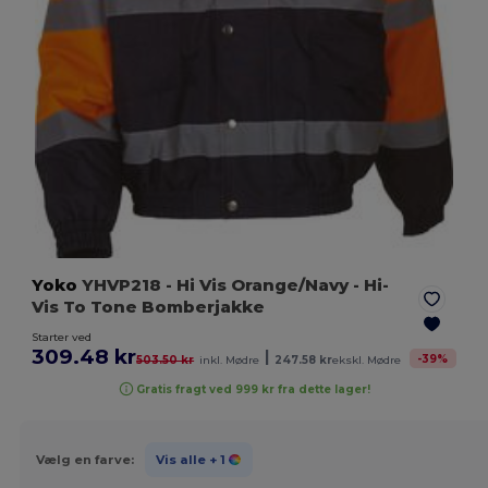
Yoko
YHVP218
- Hi Vis Orange/Navy
- Hi-
Vis To Tone Bomberjakke
Starter ved
309.48 kr
|
-
39
%
503.50 kr
inkl. Mødre
247.58 kr
ekskl. Mødre
Gratis fragt ved 999 kr fra dette lager!
Vælg en farve:
Vis alle
+ 1