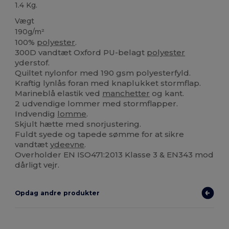
1.4 Kg.
Vægt
190g/m²
100%
polyester
.
300D vandtæt Oxford PU-belagt
polyester
yderstof.
Quiltet nylonfor med 190 gsm polyesterfyld.
Kraftig lynlås foran med knaplukket stormflap.
Marineblå elastik ved
manchetter
og kant.
2 udvendige lommer med stormflapper.
Indvendig
lomme
.
Skjult hætte med snorjustering.
Fuldt syede og tapede sømme for at sikre
vandtæt
ydeevne
.
Overholder EN ISO471:2013 Klasse 3 & EN343 mod
dårligt vejr.
Opdag andre produkter