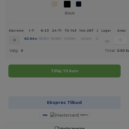
Black
1-7
8-23
24-71
72-143
144-287
288 +
Mere
Størrelse
Lager
Antal
+
62.64
58.35
53.98
49.69
45.32
43.21
kr
kr
kr
kr
kr
kr
0
315
Valg:
0
Total:
0.00 k
Tilføj Til Kurv
Tilpas det!
Ekspres Tilbud
Hurtig levering