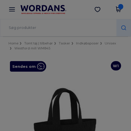
×
Wordans-app
Hent app
Bedre priser i appen!
Home
Tomt tøj | tilbehør
Tasker
Indkøbsposer
Unisex
Westford mill WM845
W1
Sendes om