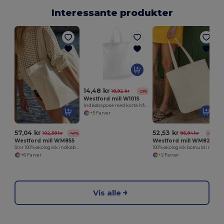
Interessante produkter
14,48 kr
18,92 kr
-23%
Westford mill W101S
Indkøbspose med korte håndtag
+5 Farver
57,04 kr
52,53 kr
102,58 kr
86,94 kr
-44%
-40%
Westford mill WM855
Westford mill WM821
Stor 100% økologisk indkøbspose
100% økologisk bomuld indkøbspose
+6 Farver
+2 Farver
Vis alle