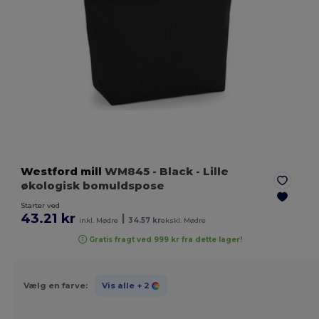
Westford mill
WM845
- Black
- Lille
økologisk bomuldspose
Starter ved
43.21 kr
|
inkl. Mødre
34.57 kr
ekskl. Mødre
Gratis fragt ved 999 kr fra dette lager!
Vælg en farve:
Vis alle
+ 2