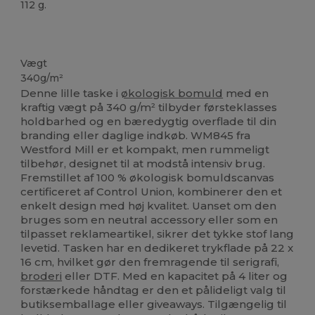
112 g.
Økologisk
Økologisk
Økologisk
Økologisk
Høj lagerbeholdning
Vægt
340g/m²
Denne lille taske i
økologisk bomuld
med en
kraftig vægt på 340 g/m² tilbyder førsteklasses
holdbarhed og en bæredygtig overflade til din
branding eller daglige indkøb. WM845 fra
Westford Mill er et kompakt, men rummeligt
tilbehør, designet til at modstå intensiv brug.
Fremstillet af 100 % økologisk bomuldscanvas
certificeret af Control Union, kombinerer den et
enkelt design med høj kvalitet. Uanset om den
bruges som en neutral accessory eller som en
tilpasset reklameartikel, sikrer det tykke stof lang
levetid. Tasken har en dedikeret trykflade på 22 x
16 cm, hvilket gør den fremragende til serigrafi,
broderi
eller DTF. Med en kapacitet på 4 liter og
forstærkede håndtag er den et pålideligt valg til
butiksemballage eller giveaways. Tilgængelig til