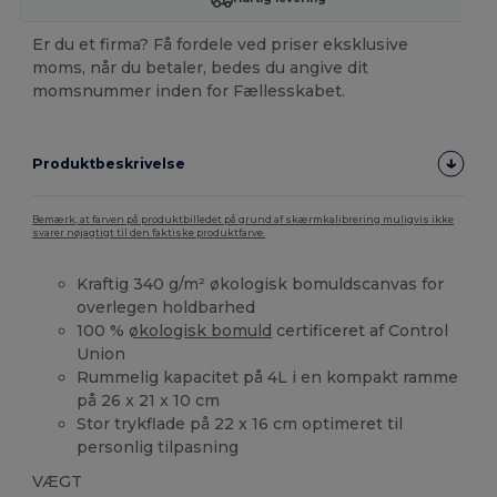
Er du et firma? Få fordele ved priser eksklusive
moms, når du betaler, bedes du angive dit
momsnummer inden for Fællesskabet.
Produktbeskrivelse
Bemærk, at farven på produktbilledet på grund af skærmkalibrering muligvis ikke
svarer nøjagtigt til den faktiske produktfarve.
Kraftig 340 g/m² økologisk bomuldscanvas for
overlegen holdbarhed
100 %
økologisk bomuld
certificeret af Control
Union
Rummelig kapacitet på 4L i en kompakt ramme
på 26 x 21 x 10 cm
Stor trykflade på 22 x 16 cm optimeret til
personlig tilpasning
VÆGT