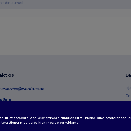
akt os
La
Hj
merservice@wordans.dk
En
otline
Re
0 70 58 24
onday - Thursday : 10h-13h & 14h-17h30 Friday : 10h-14h (english)
Or
 til at forbedre den overordnede funktionalitet, huske dine præferencer, 
Fo
rdresporing
interaktioner med vores hjemmeside og reklame.
Ra