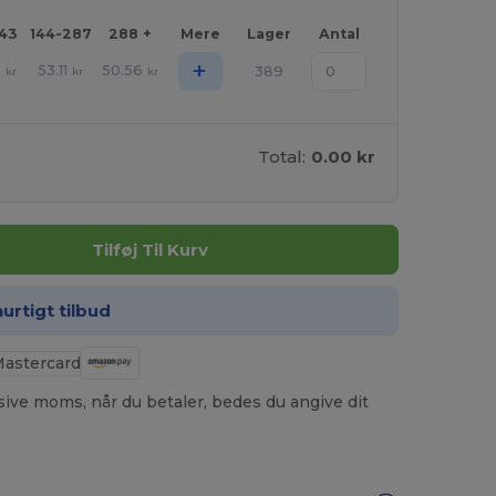
143
144-287
288 +
Mere
Lager
Antal
+
3
53.11
50.56
389
kr
kr
kr
Total:
0.00 kr
Tilføj Til Kurv
hurtigt tilbud
usive moms, når du betaler, bedes du angive dit