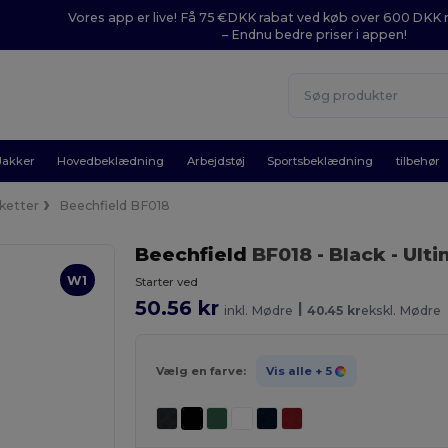
Vores app er live! Få 75 €DKK rabat ved køb over 600 DK
– Endnu bedre priser i appen!
Jakker
Hovedbeklædning
Arbejdstøj
Sportsbeklædning
tilbehør
ketter
Beechfield BF018
Beechfield
BF018
- Black
- Ult
W1
Starter ved
50.56 kr
|
inkl. Mødre
40.45 kr
ekskl. Mødre
Vælg en farve:
Vis alle
+ 5