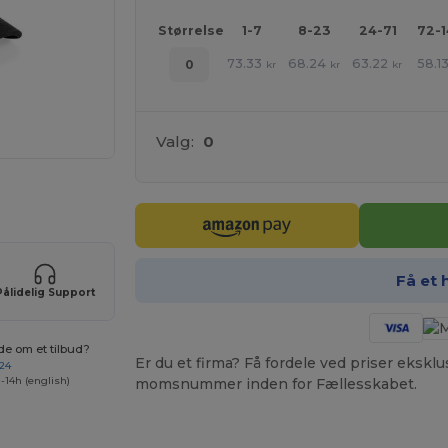
Størrelse
1-7
8-23
24-71
72-
73.33
68.24
63.22
58.1
0
kr
kr
kr
Valg:
0
ne produkter
Få et 
Pålidelig Support
de om et tilbud?
Er du et firma? Få fordele ved priser ekskl
 24
-14h (english)
momsnummer inden for Fællesskabet.