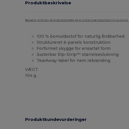
Produktbeskrivelse
Bemærk, at farven på produktbilledet på grund af skærmkalibrering muligvis ik
100 % bomuldsstof for naturlig åndbarhed
Struktureret 6-panels konstruktion
Forformet skygge for ensartet form
Justerbar Rip-Strip™ størrelseslukning
TearAway-label for nem rebranding
VÆGT
104 g.
Tåre væk
Produktkundevurderinger