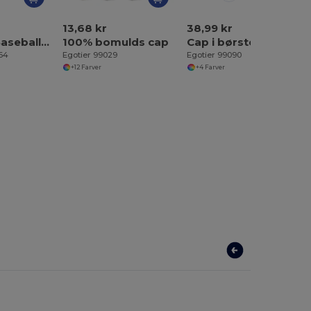
13,68 kr
38,99 kr
BUFFALO Baseballkasket med 6 paneler
100% bomulds cap
Cap i børstet bomuld (65% genanvendt)
464
Egotier 99029
Egotier 99090
+12 Farver
+4 Farver