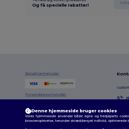
Og få specielle rabatter!
Kont
Betalingsmetoder
custo
Forsendelsesmetoder
H
8
M
Denne hjemmeside bruger cookies
Vores hjemmeside anvender både egne og tredjeparts cookies
O
browseroplevelse, herunder skræddersyet indhold, optimerede 