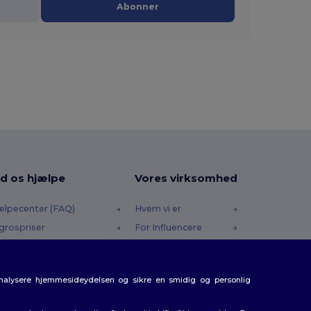
Abonner
d os hjælpe
Vores virksomhed
ælpecenter (FAQ)
Hvem vi er
grospriser
For Influencere
turneringer & Refusioner
Kontakt os
dliste
Karrierecenter
analysere hjemmesideydelsen og sikre en smidig og personlig
rsendelsesmetoder
batkoder