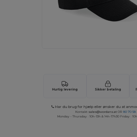
Anmod om et tilpasset tilbud på di
Hurtig levering
Sikker betaling
Har du brug for hjælp eller ønsker du at anmo
Kontakt
sales@wordans.at
OR
80 70 58
Monday - Thursday : 10h-13h & 14h-17h30 Friday : 10h