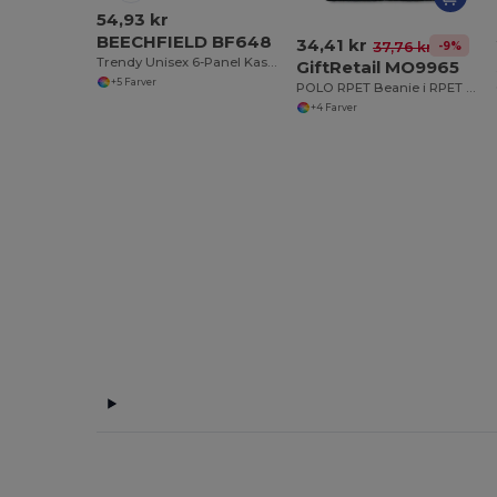
54,93 kr
BEECHFIELD BF648
34,41 kr
-9%
37,76 kr
Trendy Unisex 6-Panel Kasket med Velcrojustering
GiftRetail MO9965
+5 Farver
POLO RPET Beanie i RPET med manchet
+4 Farver