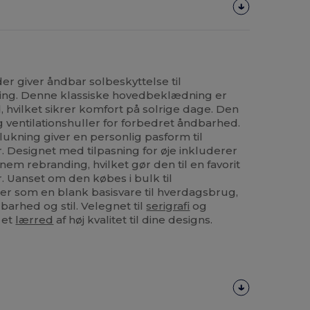
r giver åndbar solbeskyttelse til
ning. Denne klassiske hovedbeklædning er
, hvilket sikrer komfort på solrige dage. Den
 ventilationshuller for forbedret åndbarhed.
lukning giver en personlig pasform til
. Designet med tilpasning for øje inkluderer
em rebranding, hvilket gør den til en favorit
. Uanset om den købes i bulk til
r som en blank basisvare til hverdagsbrug,
arhed og stil. Velegnet til
serigrafi
og
 et
lærred
af høj kvalitet til dine designs.