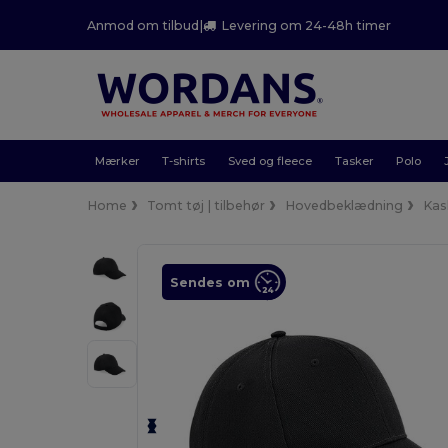
Anmod om tilbud
|
Levering om 24-48h timer
Mærker
T-shirts
Sved og fleece
Tasker
Polo
Home
Tomt tøj | tilbehør
Hovedbeklædning
Kas
Sendes om