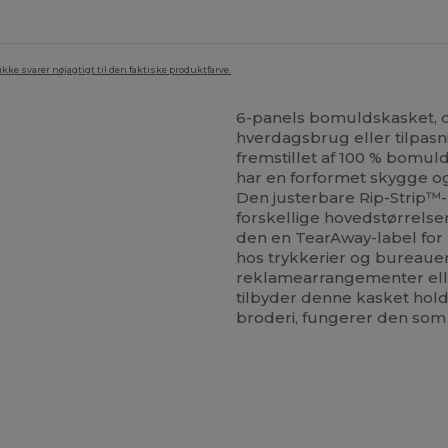
ke svarer nøjagtigt til den faktiske produktfarve.
6-panels bomuldskasket, de
hverdagsbrug eller tilpas
fremstillet af 100 % bomuld
har en forformet skygge og
Den justerbare Rip-Strip™-
forskellige hovedstørrelser
den en TearAway-label for n
hos trykkerier og bureauer
reklamearrangementer elle
tilbyder denne kasket holdb
broderi, fungerer den som