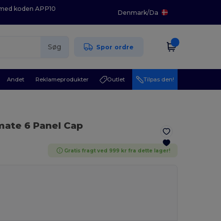
K med koden APP10
Denmark
/
Da
Søg
Spor ordre
Andet
Reklameprodukter
Outlet
Tilpas den!
imate 6 Panel Cap
Gratis fragt ved 999 kr fra dette lager!