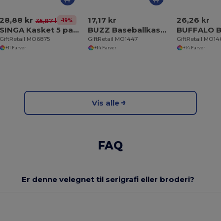
28,88 kr
17,17 kr
26,26 kr
-19%
35,87 kr
SINGA Kasket 5 paneler
BUZZ Baseballkasket med 5 paneler
GiftRetail MO6875
GiftRetail MO1447
GiftRetail MO1
+11 Farver
+14 Farver
+14 Farver
Vis alle
FAQ
Er denne velegnet til serigrafi eller broderi?