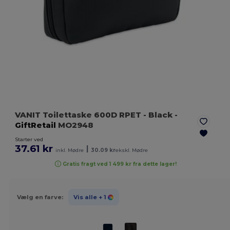
VANIT Toilettaske 600D RPET
- Black
-
GiftRetail
MO2948
Starter ved
37.61 kr
|
inkl. Mødre
30.09 kr
ekskl. Mødre
Gratis fragt ved 1 499 kr fra dette lager!
Vælg en farve:
Vis alle
+ 1