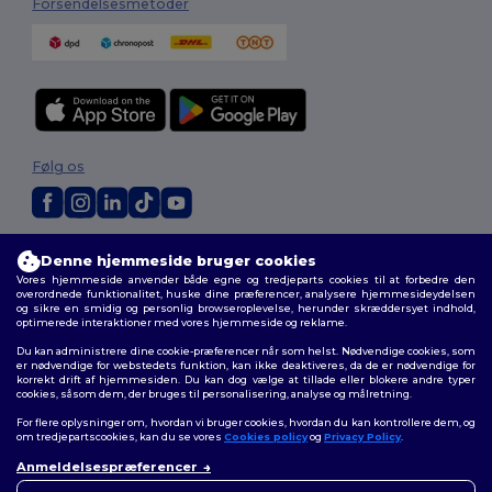
Forsendelsesmetoder
Følg os
2026. Alle rettigheder forbeholdes
Denne hjemmeside bruger cookies
Vilkår og Betingelser
|
Tilpasset politik
|
Fortrolighedspolitik
|
Politik for
Vores hjemmeside anvender både egne og tredjeparts cookies til at forbedre den
cookies
|
Sitemap
overordnede funktionalitet, huske dine præferencer, analysere hjemmesideydelsen
og sikre en smidig og personlig browseroplevelse, herunder skræddersyet indhold,
optimerede interaktioner med vores hjemmeside og reklame.
Du kan administrere dine cookie-præferencer når som helst. Nødvendige cookies, som
er nødvendige for webstedets funktion, kan ikke deaktiveres, da de er nødvendige for
korrekt drift af hjemmesiden. Du kan dog vælge at tillade eller blokere andre typer
cookies, såsom dem, der bruges til personalisering, analyse og målretning.
For flere oplysninger om, hvordan vi bruger cookies, hvordan du kan kontrollere dem, og
om tredjepartscookies, kan du se vores
Cookies policy
og
Privacy Policy
.
Anmeldelsespræferencer
👋
Hej
Hvis du har spørgsmål eller