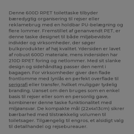
Brugerdefineret
Høj lagerbeholdning
Denne 600D RPET toilettaske tilbyder
bæredygtig organisering til rejser eller
reklamebrug med en holdbar PU-belægning og
flere lommer. Fremstillet af genanvendt PET, er
denne taske designet til både miljøbevidste
individer og virksomheder, der søger
bulkprodukter af høj kvalitet. Ydersiden er lavet
af robust 600D materiale, mens indersiden har
210D RPET foring og netlommer. Med sit slanke
design og sidehåndtag passer den nemt i
bagagen. For virksomheder giver den flade
frontlomme med lynlås en perfekt overflade til
serigrafi
eller transfer, hvilket muliggør tydelig
branding. Uanset om den bruges som en enkel
basis til rejser eller som en personlig gave,
kombinerer denne taske funktionalitet med
miljøansvar. De kompakte mål (22x4x13cm) sikrer
bærbarhed med tilstrækkelig volumen til
toiletsager. Tilgængelig til engros, et alsidigt valg
til detailhandel og rejsebureauer.