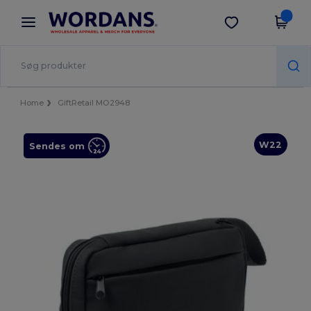
×
Wordans-app
Hent app
Bedre priser i appen!
Home
GiftRetail MO2948
W22
Sendes om