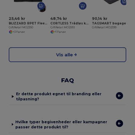
25,46 kr
48,74 kr
90,14 kr
BLIZZARD RPET Fleece multiuse beanie
CORTLESS Trådløs korkoplader 15W
TAGSMART bagagemærke
GiftRetail MO2350
GiftRetail MO2593
GiftRetail MO2599
+3 Farver
+1 Farver
Vis alle
FAQ
Er dette produkt egnet til branding eller
tilpasning?
Hvilke typer begivenheder eller kampagner
passer dette produkt til?