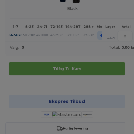
Black
1-7
8-23
24-71
72-143
144-287
288 +
Mere
Lager
Antal
+
54.56
50.78
47.00
43.29
39.50
37.61
kr
kr
kr
kr
kr
kr
4421
Valg:
0
Total:
0.00 k
Tilføj Til Kurv
Tilpas det!
Ekspres Tilbud
Hurtig levering