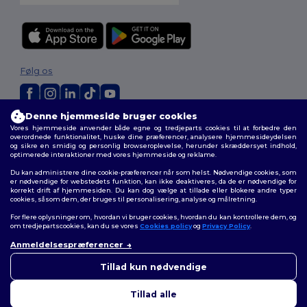
Følg os
Denne hjemmeside bruger cookies
2026. Alle rettigheder forbeholdes
Vores hjemmeside anvender både egne og tredjeparts cookies til at forbedre den
Vilkår og Betingelser
|
Tilpasset politik
|
Fortrolighedspolitik
|
Politik for
overordnede funktionalitet, huske dine præferencer, analysere hjemmesideydelsen
og sikre en smidig og personlig browseroplevelse, herunder skræddersyet indhold,
cookies
|
Sitemap
optimerede interaktioner med vores hjemmeside og reklame.
Du kan administrere dine cookie-præferencer når som helst. Nødvendige cookies, som
er nødvendige for webstedets funktion, kan ikke deaktiveres, da de er nødvendige for
korrekt drift af hjemmesiden. Du kan dog vælge at tillade eller blokere andre typer
cookies, såsom dem, der bruges til personalisering, analyse og målretning.
For flere oplysninger om, hvordan vi bruger cookies, hvordan du kan kontrollere dem, og
om tredjepartscookies, kan du se vores
Cookies policy
og
Privacy Policy
.
Anmeldelsespræferencer
👋
Hej
Hvis du har spørgsmål eller
Tillad kun nødvendige
bekymringer, kan du kontakte
os når som helst. Vores chatbot
Tillad alle
er her for at hjælpe.