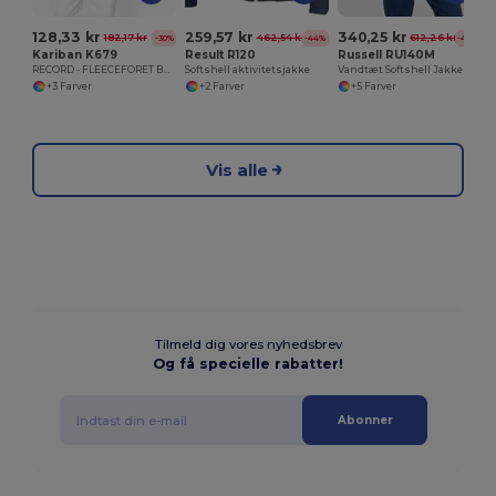
128,33 kr
259,57 kr
340,25 kr
182,17 kr
462,54 kr
612,26 kr
-30%
-44%
-44%
Kariban K679
Result R120
Russell RU140M
RECORD - FLEECEFORET BODYWARMER
Softshell aktivitetsjakke
Vandtæt Softshell Jakke til Udendørs Aktiviteter
+3 Farver
+2 Farver
+5 Farver
Vis alle
Tilmeld dig vores nyhedsbrev
Og få specielle rabatter!
Abonner