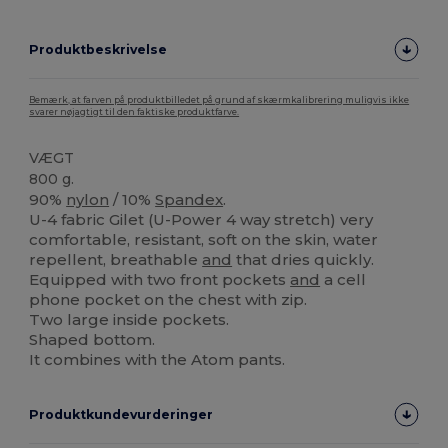
Produktbeskrivelse
Bemærk, at farven på produktbilledet på grund af skærmkalibrering muligvis ikke
svarer nøjagtigt til den faktiske produktfarve.
VÆGT
800 g.
90%
nylon
/ 10%
Spandex
.
U-4 fabric Gilet (U-Power 4 way stretch) very
comfortable, resistant, soft on the skin, water
repellent, breathable
and
that dries quickly.
Equipped with two front pockets
and
a cell
phone pocket on the chest with zip.
Two large inside pockets.
Shaped bottom.
It combines with the Atom pants.
Produktkundevurderinger