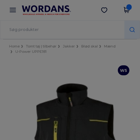
×
Wordans-app
Hent app
Bedre priser i appen!
Home
Tomt tøj | tilbehør
Jakker
Blød skal
Mænd
U-Power UPPE181
W5