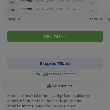
+
569.78
534.13
498.56
445.08
427.33
409.51
kr
kr
kr
kr
kr
kr
4XL
10
+
569.78
534.13
498.56
445.08
427.33
409.51
kr
kr
kr
kr
kr
kr
5XL
20
Valg:
0
Total:
0.00 k
Tilføj Til Kurv
Tilpas det!
Ekspres Tilbud
Hurtig levering
Er du et firma? Få fordele ved priser eksklusive
moms, når du betaler, bedes du angive dit
momsnummer inden for Fællesskabet.