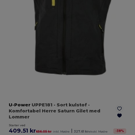
U-Power
UPPE181
- Sort kulstof
-
Komfortabel Herre Saturn Gilet med
Lommer
Starter ved
409.51 kr
|
-
38
%
656.05 kr
inkl. Mødre
327.61 kr
ekskl. Mødre