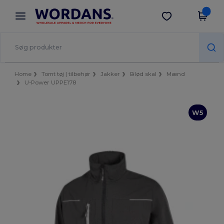
×
Wordans-app
Hent app
Bedre priser i appen!
Home
Tomt tøj | tilbehør
Jakker
Blød skal
Mænd
U-Power UPPE178
W5