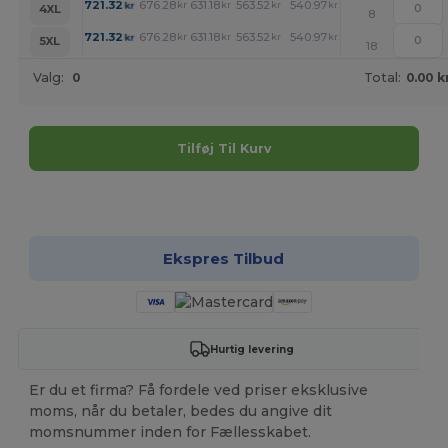
+
721.32
676.28
631.18
563.52
540.97
518.49
kr
kr
kr
kr
kr
kr
4XL
8
+
721.32
676.28
631.18
563.52
540.97
518.49
kr
kr
kr
kr
kr
kr
5XL
18
Valg:
0
Total:
0.00 k
Tilføj Til Kurv
Tilpas det!
Ekspres Tilbud
Hurtig levering
Er du et firma? Få fordele ved priser eksklusive
moms, når du betaler, bedes du angive dit
momsnummer inden for Fællesskabet.