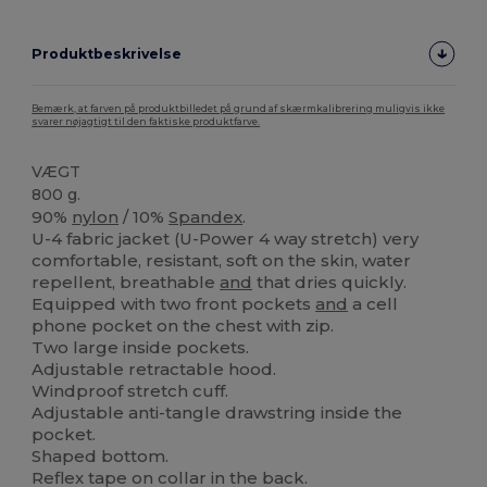
Produktbeskrivelse
Bemærk, at farven på produktbilledet på grund af skærmkalibrering muligvis ikke
svarer nøjagtigt til den faktiske produktfarve.
VÆGT
800 g.
90%
nylon
/ 10%
Spandex
.
U-4 fabric jacket (U-Power 4 way stretch) very
comfortable, resistant, soft on the skin, water
repellent, breathable
and
that dries quickly.
Equipped with two front pockets
and
a cell
phone pocket on the chest with zip.
Two large inside pockets.
Adjustable retractable hood.
Windproof stretch cuff.
Adjustable anti-tangle drawstring inside the
pocket.
Shaped bottom.
Reflex tape on collar in the back.