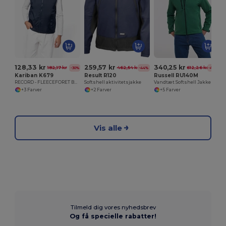
128,33 kr
259,57 kr
340,25 kr
182,17 kr
462,54 kr
612,26 kr
-30%
-44%
-44%
Kariban K679
Result R120
Russell RU140M
RECORD - FLEECEFORET BODYWARMER
Softshell aktivitetsjakke
Vandtæt Softshell Jakke til Udendørs Aktiviteter
+3 Farver
+2 Farver
+5 Farver
Vis alle
Tilmeld dig vores nyhedsbrev
Og få specielle rabatter!