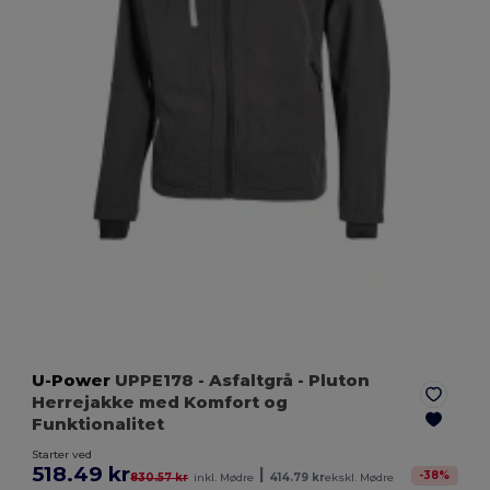
U-Power
UPPE178
- Asfaltgrå
- Pluton
Herrejakke med Komfort og
Funktionalitet
Starter ved
518.49 kr
|
-
38
%
830.57 kr
inkl. Mødre
414.79 kr
ekskl. Mødre