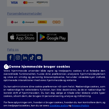
Forsendelsesmetoder
Følg os
Denne hjemmeside bruger cookies
2026. Alle rettigheder forbeholdes
Vores hjemmeside anvender både egne og tredjeparts cookies til at forbedre den
Vilkår og Betingelser
|
Tilpasset politik
|
Fortrolighedspolitik
|
Politik for
overordnede funktionalitet, huske dine præferencer, analysere hjemmesideydelsen
cookies
|
Sitemap
og sikre en smidig og personlig browseroplevelse, herunder skræddersyet indhold,
optimerede interaktioner med vores hjemmeside og reklame.
Du kan administrere dine cookie-præferencer når som helst. Nødvendige cookies, som
er nødvendige for webstedets funktion, kan ikke deaktiveres, da de er nødvendige for
korrekt drift af hjemmesiden. Du kan dog vælge at tillade eller blokere andre typer
cookies, såsom dem, der bruges til personalisering, analyse og målretning.
For flere oplysninger om, hvordan vi bruger cookies, hvordan du kan kontrollere dem, og
om tredjepartscookies, kan du se vores
Cookies policy
og
Privacy Policy
.