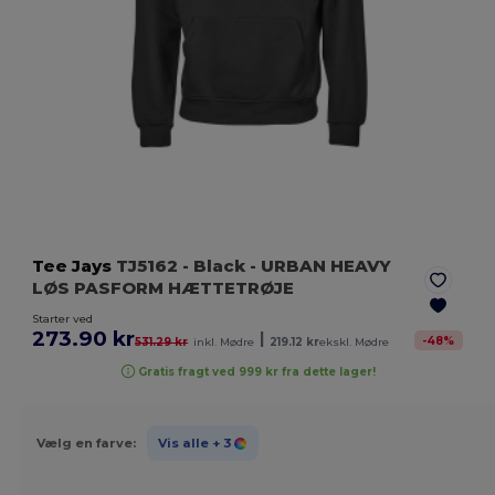
Tee Jays
TJ5162
- Black
- URBAN HEAVY
LØS PASFORM HÆTTETRØJE
Starter ved
273.90 kr
|
-
48
%
531.29 kr
inkl. Mødre
219.12 kr
ekskl. Mødre
Gratis fragt ved 999 kr fra dette lager!
Vælg en farve:
Vis alle
+ 3