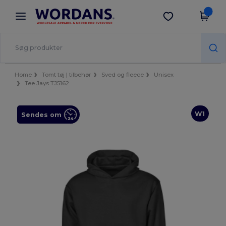
×
Wordans-app
Hent app
Bedre priser i appen!
Home
Tomt tøj | tilbehør
Sved og fleece
Unisex
Tee Jays TJ5162
W1
Sendes om