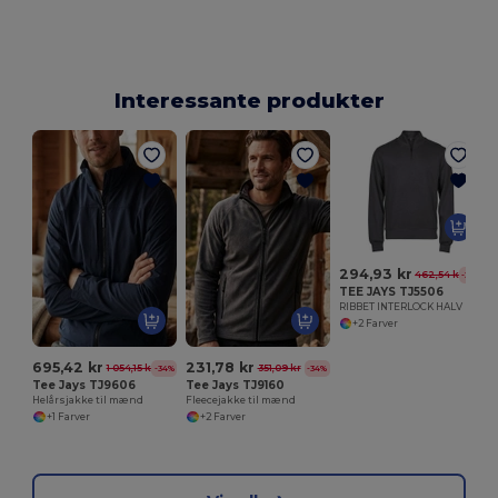
Interessante produkter
294,93 kr
462,54 kr
-36%
TEE JAYS TJ5506
RIBBET INTERLOCK HALV LYNLÅS
+2 Farver
695,42 kr
231,78 kr
1 054,15 kr
351,09 kr
-34%
-34%
Tee Jays TJ9606
Tee Jays TJ9160
Helårsjakke til mænd
Fleecejakke til mænd
+1 Farver
+2 Farver