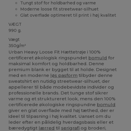
Tungt stof for holdbarhed og varme
Moderne loose fit streetwear-silhuet
Glat overflade optimeret til print i høj kvalitet
VÆGT
990 g.
Vægt
350g/m²
Urban Heavy Loose Fit Hættetrøje i 100%
certificeret økologisk ringspundet
bomuld
for
maksimal komfort og holdbarhed. Denne
premium blank er bygget til at holde. Designet
med en moderne
løs pasform
tilbyder denne
sweatshirt en nutidig streetwear-silhuet, der
appellerer til både modebevidste individer og
professionelle brands. Det tunge stof sikrer
varme og et struktureret look, mens den 100%
certificerede økologiske ringspundne
bomuld
giver en glat overflade med høj tæthed, der er
ideel til tilpasning i høj kvalitet. Uanset om du
leder efter en pålidelig hverdagsbasis eller et
bæredygtigt
lærred
til
serigrafi
og broderi,