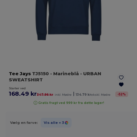
Tee Jays
TJ5150
- Marineblå
- URBAN
SWEATSHIRT
Starter ved
168.49 kr
|
-
52
%
347.96 kr
inkl. Mødre
134.79 kr
ekskl. Mødre
Gratis fragt ved 999 kr fra dette lager!
Vælg en farve:
Vis alle
+ 3