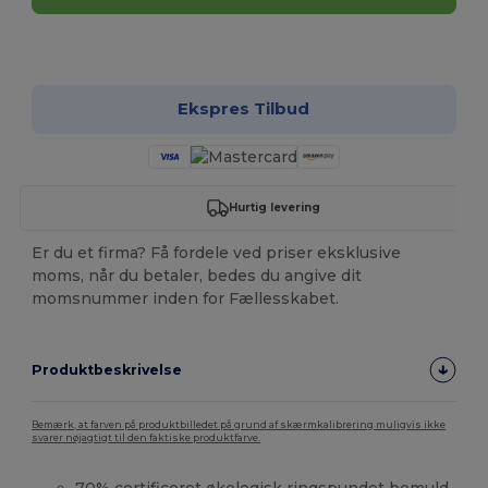
Tilpas det!
Ekspres Tilbud
Hurtig levering
Er du et firma? Få fordele ved priser eksklusive
moms, når du betaler, bedes du angive dit
momsnummer inden for Fællesskabet.
Produktbeskrivelse
Bemærk, at farven på produktbilledet på grund af skærmkalibrering muligvis ikke
svarer nøjagtigt til den faktiske produktfarve.
70% certificeret økologisk ringspundet
bomuld