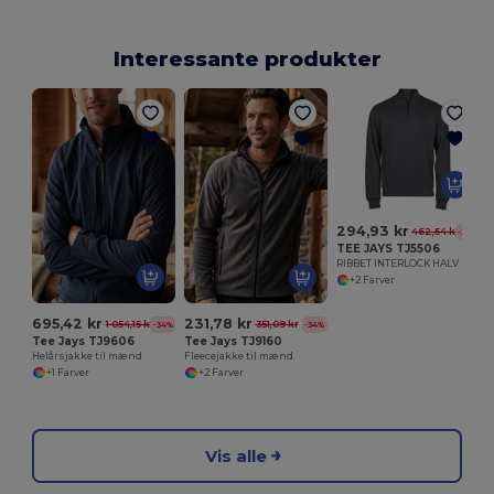
Interessante produkter
294,93 kr
462,54 kr
-36%
TEE JAYS TJ5506
RIBBET INTERLOCK HALV LYNLÅS
+2 Farver
695,42 kr
231,78 kr
1 054,15 kr
351,09 kr
-34%
-34%
Tee Jays TJ9606
Tee Jays TJ9160
Helårsjakke til mænd
Fleecejakke til mænd
+1 Farver
+2 Farver
Vis alle