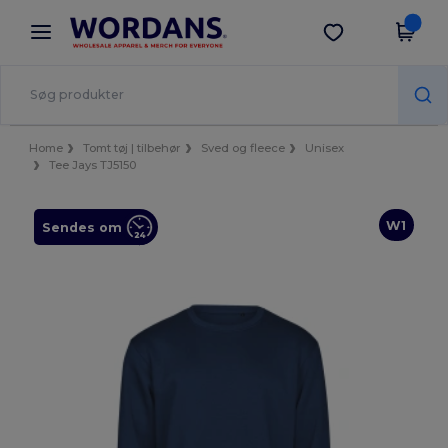
×
Wordans-app
Hent app
Bedre priser i appen!
Home
Tomt tøj | tilbehør
Sved og fleece
Unisex
Tee Jays TJ5150
W1
Sendes om