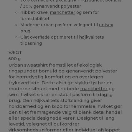
/ 30% genanvendt polyester
Ribbet krave,
manchetter
og søm for
formstabilitet
Moderne urban pasform velegnet til
unisex
brug
Glat overflade optimeret til højkvalitets
tilpasning
VÆGT
500 g.
Urban sweatshirt fremstillet af økologisk
ringspundet
bomuld
og genanvendt
polyester
for bæredygtig komfort og en overlegen
trykoverflade. Dette alsidige stykke tøj har en
moderne silhuet med ribbede
manchetter
og
søm, hvilket sikrer en stabil pasform til daglig
brug. Den højkvalitets stofblanding giver
holdbarhed og en blød fornemmelse, hvilket gør
den til et fremragende valg til blank detailhandel
eller specialdesignede varer. Designet til lang
levetid, velegnet til bulkordrer,
virksomhedsuniformer eller individuel afslappet