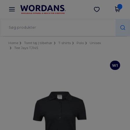
×
Wordans-app
Hent app
Bedre priser i appen!
Home
Tomt tøj | tilbehør
T-shirts
Polo
Unisex
Tee Jays TJ145
W1