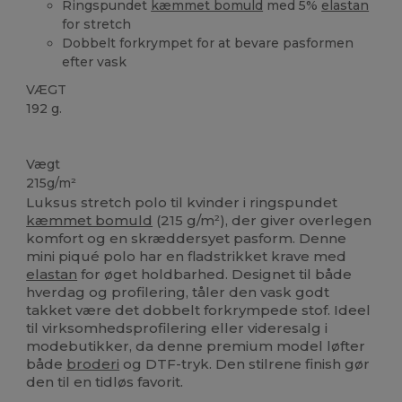
Ringspundet
kæmmet bomuld
med 5%
elastan
for stretch
Dobbelt forkrympet for at bevare pasformen
efter vask
VÆGT
192 g.
Kan vaskes ved 60°C
Vægt
215g/m²
Luksus stretch polo til kvinder i ringspundet
kæmmet bomuld
(215 g/m²), der giver overlegen
komfort og en skræddersyet pasform. Denne
mini piqué polo har en fladstrikket krave med
elastan
for øget holdbarhed. Designet til både
hverdag og profilering, tåler den vask godt
takket være det dobbelt forkrympede stof. Ideel
til virksomhedsprofilering eller videresalg i
modebutikker, da denne premium model løfter
både
broderi
og DTF-tryk. Den stilrene finish gør
den til en tidløs favorit.