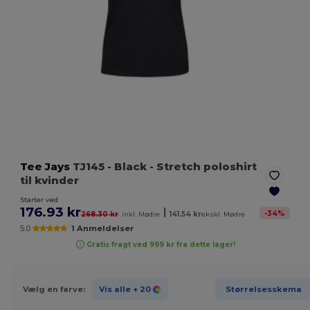
Tee Jays
TJ145
- Black
- Stretch poloshirt
til kvinder
Starter ved
176.93 kr
|
-
34
%
268.30 kr
inkl. Mødre
141.54 kr
ekskl. Mødre
5.0
1 Anmeldelser
Gratis fragt ved 999 kr fra dette lager!
Vælg en farve:
Vis alle
+ 20
Størrelsesskema