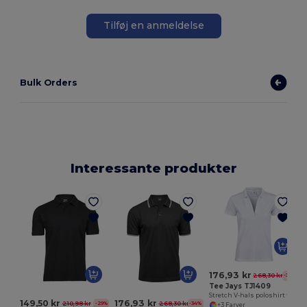
Tilføj en anmeldelse
Bulk Orders
Interessante produkter
176,93 kr
268,30 kr
-34%
Tee Jays TJ1409
Stretch V-hals poloshirt til kvinder
149,50 kr
176,93 kr
210,98 kr
268,30 kr
-29%
-34%
+3 Farver