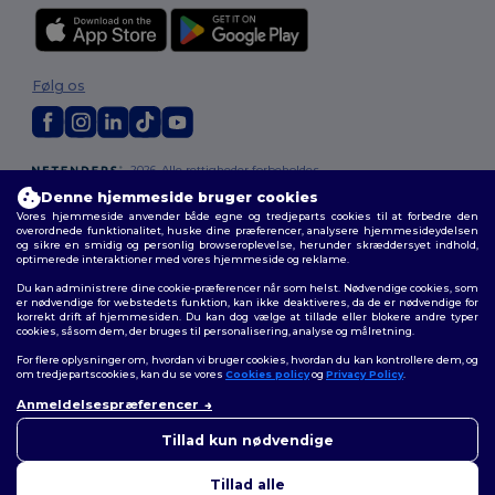
Følg os
2026. Alle rettigheder forbeholdes
Vilkår og Betingelser
|
Tilpasset politik
|
Fortrolighedspolitik
|
Politik for
Denne hjemmeside bruger cookies
cookies
|
Sitemap
Vores hjemmeside anvender både egne og tredjeparts cookies til at forbedre den
overordnede funktionalitet, huske dine præferencer, analysere hjemmesideydelsen
og sikre en smidig og personlig browseroplevelse, herunder skræddersyet indhold,
optimerede interaktioner med vores hjemmeside og reklame.
Du kan administrere dine cookie-præferencer når som helst. Nødvendige cookies, som
er nødvendige for webstedets funktion, kan ikke deaktiveres, da de er nødvendige for
korrekt drift af hjemmesiden. Du kan dog vælge at tillade eller blokere andre typer
cookies, såsom dem, der bruges til personalisering, analyse og målretning.
For flere oplysninger om, hvordan vi bruger cookies, hvordan du kan kontrollere dem, og
om tredjepartscookies, kan du se vores
Cookies policy
og
Privacy Policy
.
Anmeldelsespræferencer
👋
Hej
Hvis du har spørgsmål eller
Tillad kun nødvendige
bekymringer, kan du kontakte
os når som helst. Vores chatbot
Tillad alle
er her for at hjælpe.