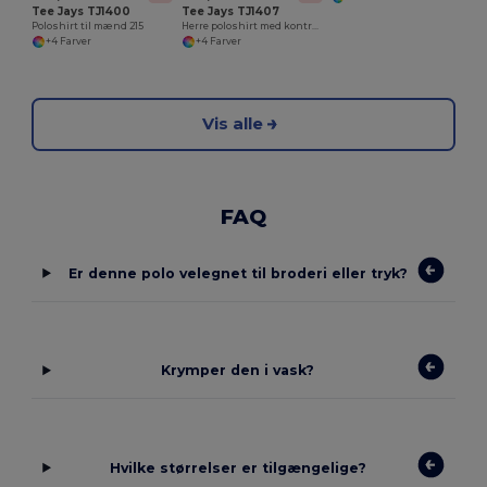
Tee Jays TJ1400
Tee Jays TJ1407
Poloshirt til mænd 215
Herre poloshirt med kontrastfarve og ærmer
+4 Farver
+4 Farver
Vis alle
FAQ
Er denne polo velegnet til broderi eller tryk?
Krymper den i vask?
Hvilke størrelser er tilgængelige?