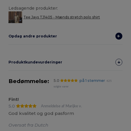
Ledsagende produkter:
Tee Jays TJ1405 - Mænds stretch polo shirt
Opdag andre produkter
Produktkundevurderinger
Bedømmelse:
5.0
på 1 stemmer
425
solgte varer
Fint!
5.0
Anmeldelse af Marijke v.
God kvalitet og god pasform
Oversat fra Dutch