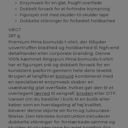
Enzymvask for en glat, fnugfri overflade
Dobbelt forvask for at forhindre krympning
Figursyet snit med skulder-til-skulder tape
Dobbelte stikninger for forbedret holdbarhed
VÆGT
287 g.
Premium Pima bomulds t-shirt, der tilbyder
uovertruffen blødhed og holdbarhed til high-end
detailhandel eller corporate branding. Denne
100% kæmmet Ringspun Pima bomulds-t-shirt
har et figursyet snit og dobbelt forvask for en
konsistent pasform gennem hele dens levetid.
Brugen af langfibret
bomuld
kombineret med
en specialiseret enzymvask skaber en
usædvanlig glat overflade, hvilket gør den til et
overlegent
lærred
til serigrafi,
broderi
eller DTF.
Uanset om du bestiller i bulk til en butik eller
køber som en hverdagsting af høj kvalitet,
bevarer denne skjorte sin form og luksuriøse
følelse. Den tekniske konstruktion inkluderer
dobbelte stikninger for forstærkede sømme og
skulder-til-skulder tape for øget komfort. For