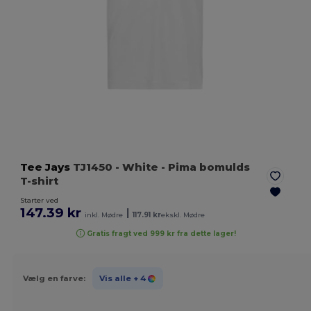
Tee Jays
TJ1450
- White
- Pima bomulds
T-shirt
Starter ved
147.39 kr
|
inkl. Mødre
117.91 kr
ekskl. Mødre
Gratis fragt ved 999 kr fra dette lager!
Vælg en farve:
Vis alle
+ 4