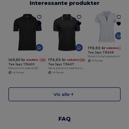
Interessante produkter
S
176,93 kr
268,30 kr
-34%
Tee Jays TJ1409
Stretch V-hals poloshirt til kvinder
149,50 kr
176,93 kr
210,98 kr
268,30 kr
-29%
-34%
+3 Farver
Tee Jays TJ1400
Tee Jays TJ1407
Poloshirt til mænd 215
Herre poloshirt med kontrastfarve og ærmer
+4 Farver
+4 Farver
Vis alle
FAQ