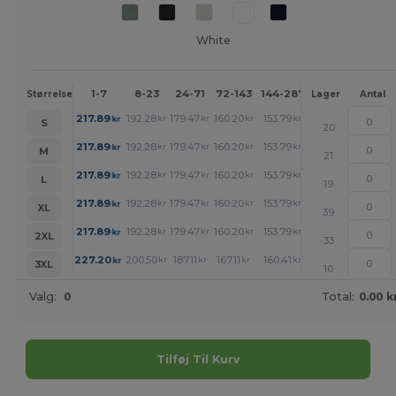
White
1-7
8-23
24-71
72-143
144-287
288 +
Mere
Størrelse
Lager
Antal
+
217.89
192.28
179.47
160.20
153.79
147.39
kr
kr
kr
kr
kr
kr
S
20
+
217.89
192.28
179.47
160.20
153.79
147.39
kr
kr
kr
kr
kr
kr
M
21
+
217.89
192.28
179.47
160.20
153.79
147.39
kr
kr
kr
kr
kr
kr
L
19
+
217.89
192.28
179.47
160.20
153.79
147.39
kr
kr
kr
kr
kr
kr
XL
39
+
217.89
192.28
179.47
160.20
153.79
147.39
kr
kr
kr
kr
kr
kr
2XL
33
+
227.20
200.50
187.11
167.11
160.41
153.72
kr
kr
kr
kr
kr
kr
3XL
10
Valg:
0
Total:
0.00 k
Tilføj Til Kurv