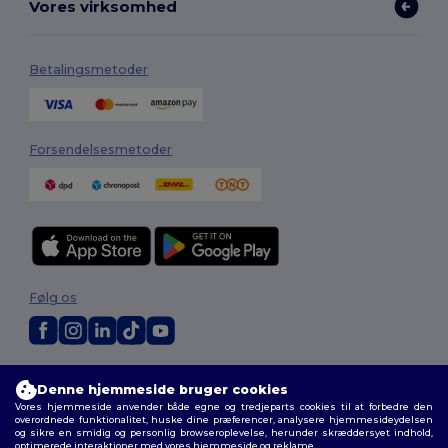
Vores virksomhed
Betalingsmetoder
Forsendelsesmetoder
Følg os
2026. Alle rettigheder forbeholdes
Denne hjemmeside bruger cookies
Vilkår og Betingelser
|
Tilpasset politik
|
Fortrolighedspolitik
|
Politik for
Vores hjemmeside anvender både egne og tredjeparts cookies til at forbedre den
cookies
|
Sitemap
overordnede funktionalitet, huske dine præferencer, analysere hjemmesideydelsen
og sikre en smidig og personlig browseroplevelse, herunder skræddersyet indhold,
optimerede interaktioner med vores hjemmeside og reklame.