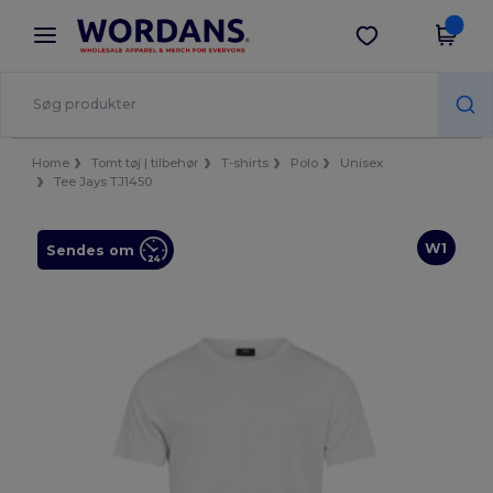
×
Wordans-app
Hent app
Bedre priser i appen!
Home
Tomt tøj | tilbehør
T-shirts
Polo
Unisex
Tee Jays TJ1450
W1
Sendes om