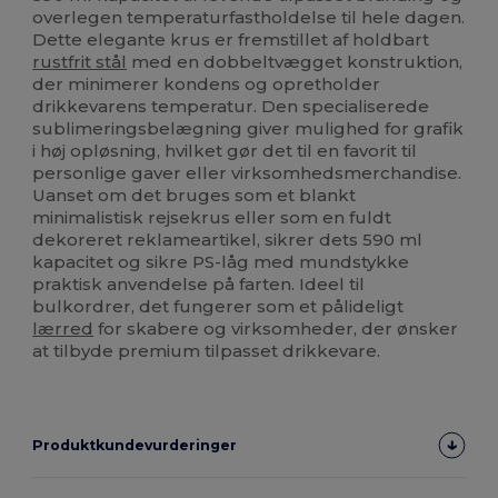
overlegen temperaturfastholdelse til hele dagen.
Dette elegante krus er fremstillet af holdbart
rustfrit stål
med en dobbeltvægget konstruktion,
der minimerer kondens og opretholder
drikkevarens temperatur. Den specialiserede
sublimeringsbelægning giver mulighed for grafik
i høj opløsning, hvilket gør det til en favorit til
personlige gaver eller virksomhedsmerchandise.
Uanset om det bruges som et blankt
minimalistisk rejsekrus eller som en fuldt
dekoreret reklameartikel, sikrer dets 590 ml
kapacitet og sikre PS-låg med mundstykke
praktisk anvendelse på farten. Ideel til
bulkordrer, det fungerer som et pålideligt
lærred
for skabere og virksomheder, der ønsker
at tilbyde premium tilpasset drikkevare.
Produktkundevurderinger