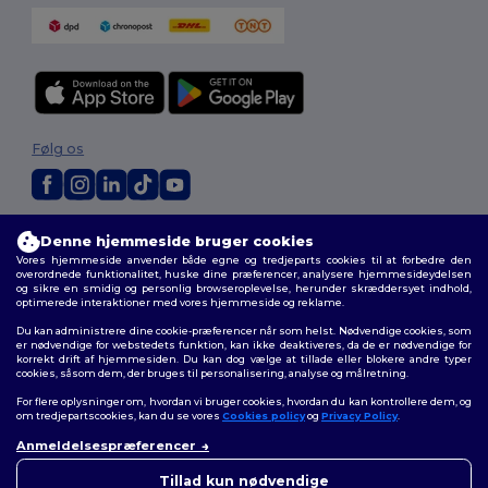
Følg os
2026. Alle rettigheder forbeholdes
Denne hjemmeside bruger cookies
Vilkår og Betingelser
|
Tilpasset politik
|
Fortrolighedspolitik
|
Politik for
Vores hjemmeside anvender både egne og tredjeparts cookies til at forbedre den
cookies
|
Sitemap
overordnede funktionalitet, huske dine præferencer, analysere hjemmesideydelsen
og sikre en smidig og personlig browseroplevelse, herunder skræddersyet indhold,
optimerede interaktioner med vores hjemmeside og reklame.
Du kan administrere dine cookie-præferencer når som helst. Nødvendige cookies, som
er nødvendige for webstedets funktion, kan ikke deaktiveres, da de er nødvendige for
korrekt drift af hjemmesiden. Du kan dog vælge at tillade eller blokere andre typer
cookies, såsom dem, der bruges til personalisering, analyse og målretning.
For flere oplysninger om, hvordan vi bruger cookies, hvordan du kan kontrollere dem, og
om tredjepartscookies, kan du se vores
Cookies policy
og
Privacy Policy
.
Anmeldelsespræferencer
👋
Hej
Hvis du har spørgsmål eller
Tillad kun nødvendige