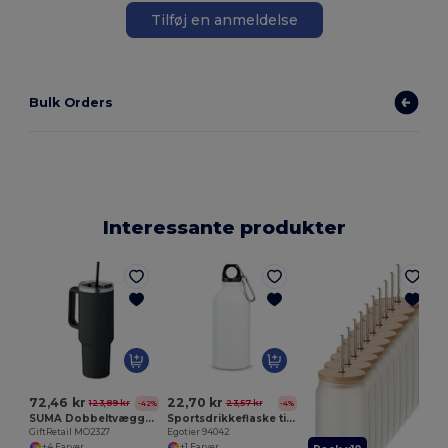
Tilføj en anmeldelse
Bulk Orders
Interessante produkter
72,46 kr
22,70 kr
123,89 kr
23,57 kr
-42%
-4%
SUMA Dobbeltvægget tumbler 1200 ml
Sportsdrikkeflaske til sublimation 400 ml
GiftRetail MO2327
Egotier 94042
+4 Farver
+1 Farver