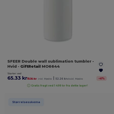
SFEER Double wall sublimation tumbler
-
Hvid
-
GiftRetail
MO6644
Starter ved
65.33 kr
|
-
41
%
111.16 kr
inkl. Mødre
52.26 kr
ekskl. Mødre
Gratis fragt ved 1 499 kr fra dette lager!
Størrelsesskema