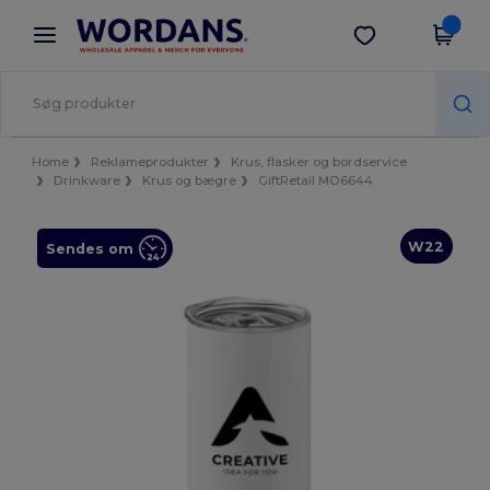
×
Wordans-app
Hent app
Bedre priser i appen!
Home
Reklameprodukter
Krus, flasker og bordservice
Drinkware
Krus og bægre
GiftRetail MO6644
W22
Sendes om