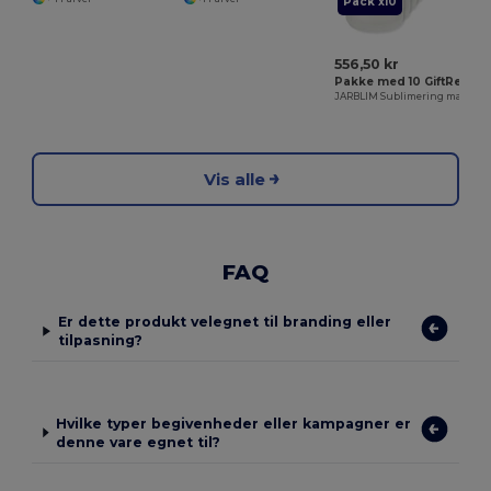
Pack x10
556,50 kr
Pakke med 10 GiftRetail MO6919
JARBLIM Sublimering mason krus 400 ml
Vis alle
FAQ
Er dette produkt velegnet til branding eller
tilpasning?
Hvilke typer begivenheder eller kampagner er
denne vare egnet til?