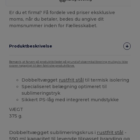
Er du et firma? Få fordele ved priser eksklusive
moms, når du betaler, bedes du angive dit
momsnummer inden for Fællesskabet.
Produktbeskrivelse
Bemærk, at farven på produktbilledet på grund af skærmkalibrering muligvis ikke
svarer nøjagtigt til den faktiske produktfarve.
Dobbeltvægget
rustfrit stål
til termisk isolering
Specialiseret belægning optimeret til
sublimeringstryk
Sikkert PS-låg med integreret mundstykke
VÆGT
375 g.
Brugerdefineret
Høj lagerbeholdning
Dobbeltvægget sublimeringskrus i
rustfrit stål
-
590 ml kapacitet til levende tilpasset branding og