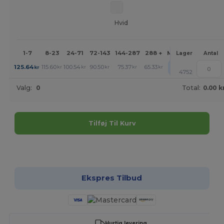
Hvid
1-7
8-23
24-71
72-143
144-287
288 +
Mere
Lager
Antal
+
125.64
115.60
100.54
90.50
75.37
65.33
kr
kr
kr
kr
kr
kr
4752
Valg:
0
Total:
0.00 k
Tilføj Til Kurv
Tilpas det!
Ekspres Tilbud
Hurtig levering