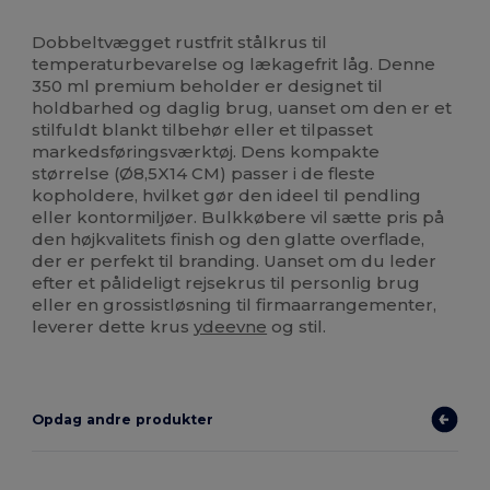
Høj lagerbeholdning
Dobbeltvægget rustfrit stålkrus til
temperaturbevarelse og lækagefrit låg. Denne
350 ml premium beholder er designet til
holdbarhed og daglig brug, uanset om den er et
stilfuldt blankt tilbehør eller et tilpasset
markedsføringsværktøj. Dens kompakte
størrelse (Ø8,5X14 CM) passer i de fleste
kopholdere, hvilket gør den ideel til pendling
eller kontormiljøer. Bulkkøbere vil sætte pris på
den højkvalitets finish og den glatte overflade,
der er perfekt til branding. Uanset om du leder
efter et pålideligt rejsekrus til personlig brug
eller en grossistløsning til firmaarrangementer,
leverer dette krus
ydeevne
og stil.
Opdag andre produkter