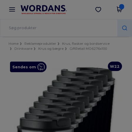
×
Wordans-app
Hent app
Bedre priser i appen!
Home
Reklameprodukter
Krus, flasker og bordservice
Drinkware
Krus og bægre
GiftRetail MO6276x100
W22
Sendes om