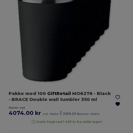
Pakke med 100
GiftRetail
MO6276
- Black
- BRACE Double wall tumbler 350 ml
Starter ved
4074.00 kr
|
inkl. Mødre
3259.20 kr
ekskl. Mødre
Gratis fragt ved 1 499 kr fra dette lager!