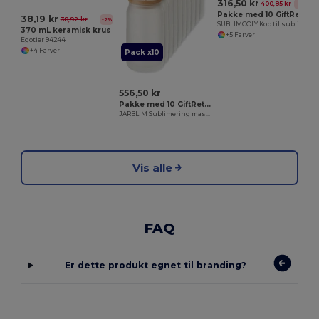
316,50 kr
400,85 kr
-21%
Pakke med 10 GiftRetail MO8422
38,19 kr
38,92 kr
-2%
SUBLIMCOLY Kop til sublimation i farver
370 mL keramisk krus
+5 Farver
Egotier 94244
+4 Farver
Pack x10
556,50 kr
Pakke med 10 GiftRetail MO6919
JARBLIM Sublimering mason krus 400 ml
Vis alle
FAQ
Er dette produkt egnet til branding?