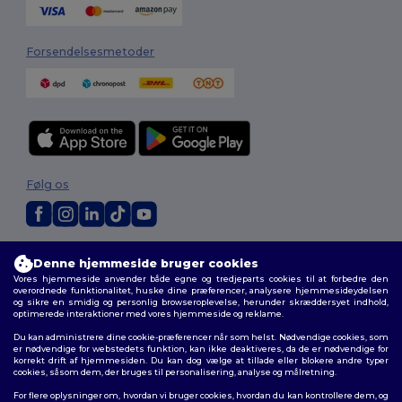
Forsendelsesmetoder
Følg os
2026. Alle rettigheder forbeholdes
Denne hjemmeside bruger cookies
Vilkår og Betingelser
|
Tilpasset politik
|
Fortrolighedspolitik
|
Politik for
Vores hjemmeside anvender både egne og tredjeparts cookies til at forbedre den
cookies
|
Sitemap
overordnede funktionalitet, huske dine præferencer, analysere hjemmesideydelsen
og sikre en smidig og personlig browseroplevelse, herunder skræddersyet indhold,
optimerede interaktioner med vores hjemmeside og reklame.
Du kan administrere dine cookie-præferencer når som helst. Nødvendige cookies, som
er nødvendige for webstedets funktion, kan ikke deaktiveres, da de er nødvendige for
korrekt drift af hjemmesiden. Du kan dog vælge at tillade eller blokere andre typer
cookies, såsom dem, der bruges til personalisering, analyse og målretning.
For flere oplysninger om, hvordan vi bruger cookies, hvordan du kan kontrollere dem, og