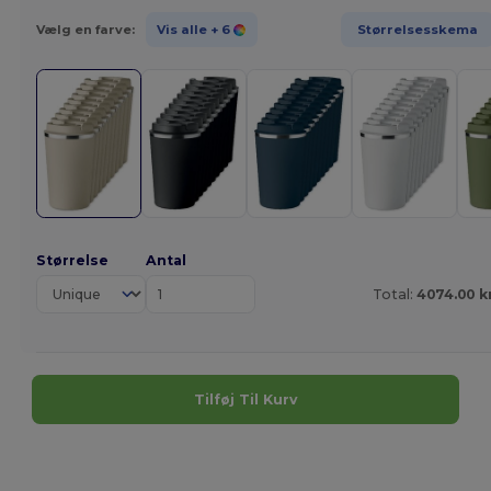
Vælg en farve:
Vis alle
+ 6
Størrelsesskema
Størrelse
Antal
Total:
4074.00 k
Tilføj Til Kurv
Tilpas det!