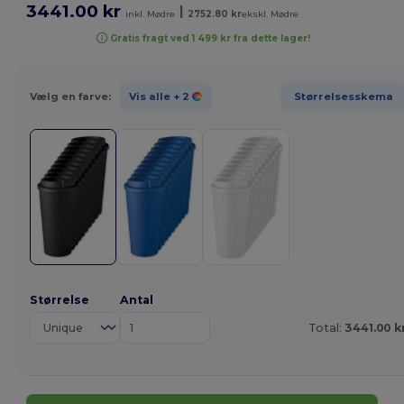
3441.00 kr
|
inkl. Mødre
2752.80 kr
ekskl. Mødre
Gratis fragt ved 1 499 kr fra dette lager!
Vælg en farve:
Vis alle
+ 2
Størrelsesskema
Størrelse
Antal
Total:
3441.00 k