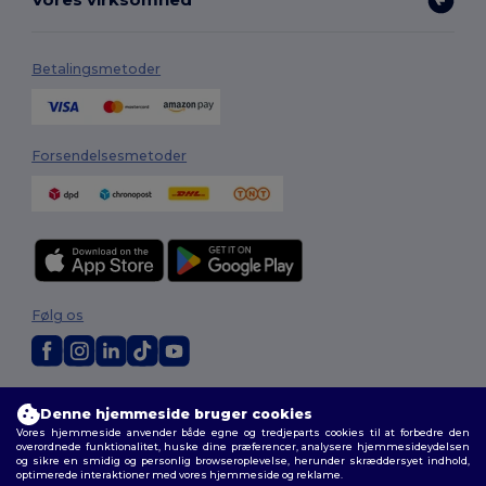
Betalingsmetoder
Forsendelsesmetoder
Følg os
2026. Alle rettigheder forbeholdes
Denne hjemmeside bruger cookies
Vilkår og Betingelser
|
Tilpasset politik
|
Fortrolighedspolitik
|
Politik for
Vores hjemmeside anvender både egne og tredjeparts cookies til at forbedre den
cookies
|
Sitemap
overordnede funktionalitet, huske dine præferencer, analysere hjemmesideydelsen
og sikre en smidig og personlig browseroplevelse, herunder skræddersyet indhold,
optimerede interaktioner med vores hjemmeside og reklame.