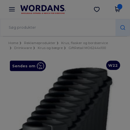
×
Wordans-app
Hent app
Bedre priser i appen!
Home
Reklameprodukter
Krus, flasker og bordservice
Drinkware
Krus og bægre
GiftRetail MO6244x100
W22
Sendes om