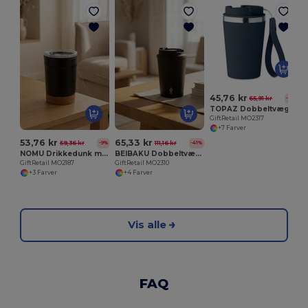
G
45,76 kr
65,91 kr
-31%
TOPAZ Dobbeltvægget drikkedunk 350 ml
GiftRetail MO2317
+7 Farver
53,76 kr
65,33 kr
59,36 kr
111,16 kr
-9%
-41%
NOMU Drikkedunk med dobbelt væg 300 ml
BEIBAKU Dobbeltvægget drikkedunk 350
GiftRetail MO2187
GiftRetail MO2310
+3 Farver
+4 Farver
Vis alle
FAQ