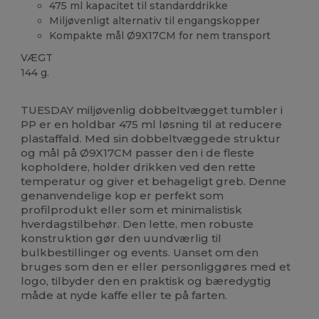
475 ml kapacitet til standarddrikke
Miljøvenligt alternativ til engangskopper
Kompakte mål Ø9X17CM for nem transport
VÆGT
144 g.
Høj lagerbeholdning
TUESDAY miljøvenlig dobbeltvægget tumbler i
PP er en holdbar 475 ml løsning til at reducere
plastaffald. Med sin dobbeltvæggede struktur
og mål på Ø9X17CM passer den i de fleste
kopholdere, holder drikken ved den rette
temperatur og giver et behageligt greb. Denne
genanvendelige kop er perfekt som
profilprodukt eller som et minimalistisk
hverdagstilbehør. Den lette, men robuste
konstruktion gør den uundværlig til
bulkbestillinger og events. Uanset om den
bruges som den er eller personliggøres med et
logo, tilbyder den en praktisk og bæredygtig
måde at nyde kaffe eller te på farten.