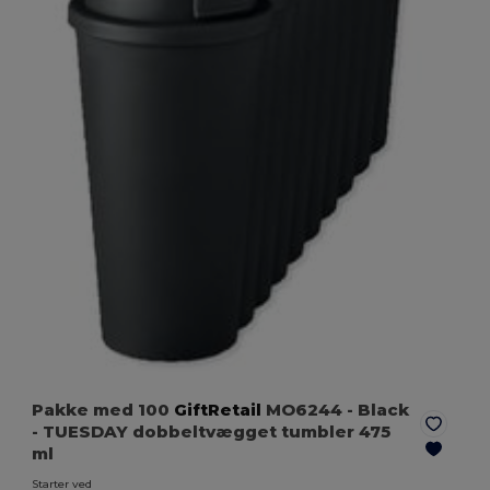
Pakke med 100
GiftRetail
MO6244
- Black
- TUESDAY dobbeltvægget tumbler 475
ml
Starter ved