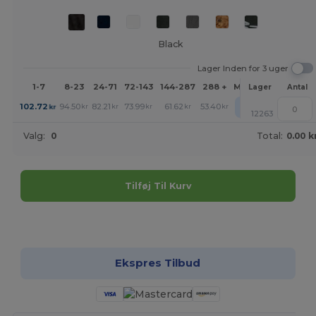
Black
Lager Inden for 3 uger
1-7
8-23
24-71
72-143
144-287
288 +
Mere
Lager
Antal
+
102.72
94.50
82.21
73.99
61.62
53.40
kr
kr
kr
kr
kr
kr
12263
Valg:
0
Total:
0.00 k
Tilføj Til Kurv
Tilpas det!
Ekspres Tilbud