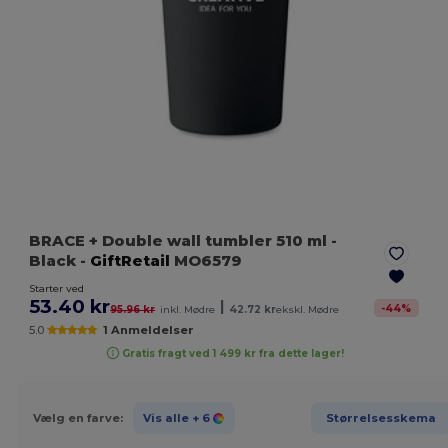
BRACE + Double wall tumbler 510 ml
-
Black
-
GiftRetail
MO6579
Starter ved
53.40 kr
|
-
44
%
95.96 kr
inkl. Mødre
42.72 kr
ekskl. Mødre
5.0
1 Anmeldelser
Gratis fragt ved 1 499 kr fra dette lager!
Vælg en farve:
Vis alle
+ 6
Størrelsesskema