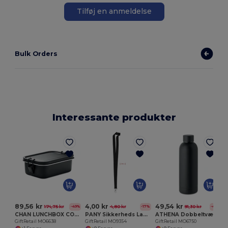
Tilføj en anmeldelse
Bulk Orders
Interessante produkter
G
89,56 kr
4,00 kr
49,54 kr
174,75 kr
4,80 kr
91,30 kr
-49%
-17%
-46%
CHAN LUNCHBOX COLOUR Madkasse I rustfrit stål 750 m
PANY Sikkerheds Lanyard med Krog og Brudfunktion 20 mm
ATHENA Dobbeltvægget flaske 500 ml
GiftRetail MO6638
GiftRetail MO9354
GiftRetail MO6750