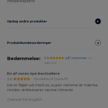
medarbejdere.
Opdag andre produkter
Produktkundevurderinger
Bedømmelse:
5.0
på 1 stemmer
137
solgte varer
En af vores nye bestsellere
5.0
Anmeldelse af Charlie M.
De er fløjet ud med os, super nemme at mærke.
Holder drikkevarer varme i timevis!
Oversat fra English