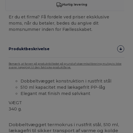
Hurtig levering
Er du et firma? Få fordele ved priser eksklusive
moms, når du betaler, bedes du angive dit
momsnummer inden for Fællesskabet.
Produktbeskrivelse
Bemærk, at farven på produktbilledet på grund af skærmkalibrering muligvis ikke
svarer nøjagtigt til den faktiske produktfarve.
Dobbeltvægget konstruktion i rustfrit stål
510 ml kapacitet med lækagefrit PP-låg
Elegant mat finish med sølvkant
VÆGT
340 g.
Høj lagerbeholdning
Brugerdefineret
Dobbeltvægget termokrus i rustfrit stål, 510 ml,
lækagefri til sikker transport af varme og kolde