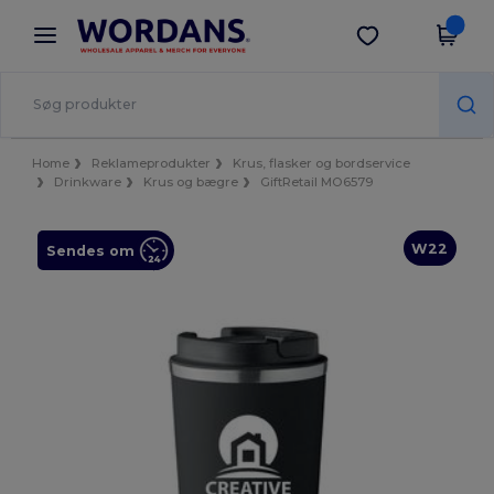
×
Wordans-app
Hent app
Bedre priser i appen!
Home
Reklameprodukter
Krus, flasker og bordservice
Drinkware
Krus og bægre
GiftRetail MO6579
W22
Sendes om