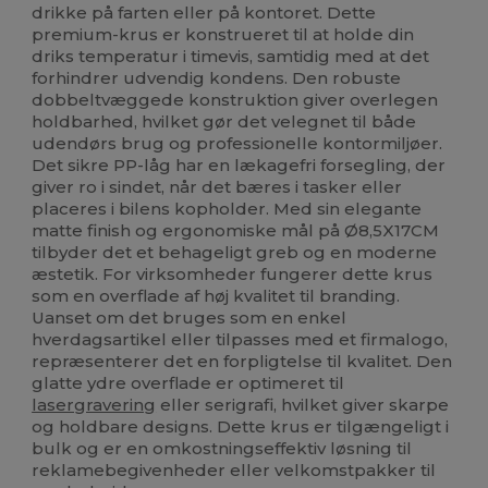
drikke på farten eller på kontoret. Dette
premium-krus er konstrueret til at holde din
driks temperatur i timevis, samtidig med at det
forhindrer udvendig kondens. Den robuste
dobbeltvæggede konstruktion giver overlegen
holdbarhed, hvilket gør det velegnet til både
udendørs brug og professionelle kontormiljøer.
Det sikre PP-låg har en lækagefri forsegling, der
giver ro i sindet, når det bæres i tasker eller
placeres i bilens kopholder. Med sin elegante
matte finish og ergonomiske mål på Ø8,5X17CM
tilbyder det et behageligt greb og en moderne
æstetik. For virksomheder fungerer dette krus
som en overflade af høj kvalitet til branding.
Uanset om det bruges som en enkel
hverdagsartikel eller tilpasses med et firmalogo,
repræsenterer det en forpligtelse til kvalitet. Den
glatte ydre overflade er optimeret til
lasergravering
eller serigrafi, hvilket giver skarpe
og holdbare designs. Dette krus er tilgængeligt i
bulk og er en omkostningseffektiv løsning til
reklamebegivenheder eller velkomstpakker til