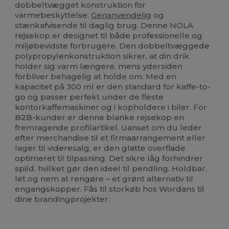
dobbeltvægget konstruktion for
varmebeskyttelse.
Genanvendelig
og
stænkafvisende til daglig brug. Denne NOLA
rejsekop er designet til både professionelle og
miljøbevidste forbrugere. Den dobbeltvæggede
polypropylenkonstruktion sikrer, at din drik
holder sig varm længere, mens ydersiden
forbliver behagelig at holde om. Med en
kapacitet på 300 ml er den standard for kaffe-to-
go og passer perfekt under de fleste
kontorkaffemaskiner og i kopholdere i biler. For
B2B-kunder er denne blanke rejsekop en
fremragende profilartikel. Uanset om du leder
efter merchandise til et firmaarrangement eller
lager til videresalg, er den glatte overflade
optimeret til tilpasning. Det sikre låg forhindrer
spild, hvilket gør den ideel til pendling. Holdbar,
let og nem at rengøre – et grønt alternativ til
engangskopper. Fås til storkøb hos Wordans til
dine brandingprojekter.