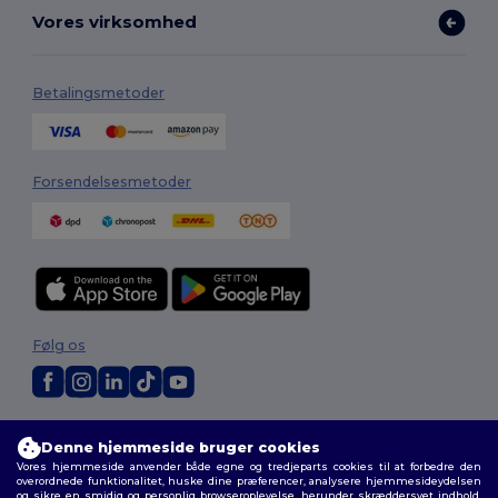
Vores virksomhed
Betalingsmetoder
Forsendelsesmetoder
Følg os
2026. Alle rettigheder forbeholdes
Denne hjemmeside bruger cookies
Vilkår og Betingelser
|
Tilpasset politik
|
Fortrolighedspolitik
|
Politik for
Vores hjemmeside anvender både egne og tredjeparts cookies til at forbedre den
cookies
|
Sitemap
overordnede funktionalitet, huske dine præferencer, analysere hjemmesideydelsen
og sikre en smidig og personlig browseroplevelse, herunder skræddersyet indhold,