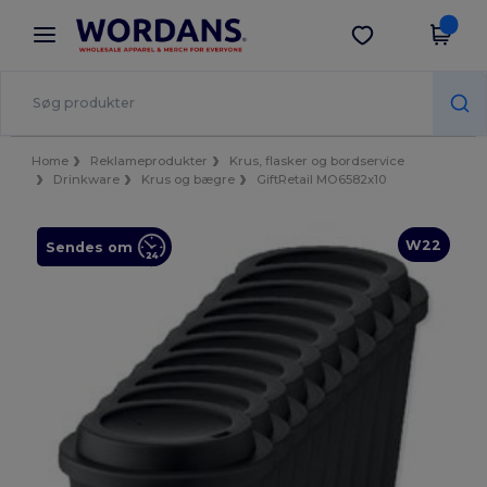
×
Wordans-app
Hent app
Bedre priser i appen!
Home
Reklameprodukter
Krus, flasker og bordservice
Drinkware
Krus og bægre
GiftRetail MO6582x10
W22
Sendes om