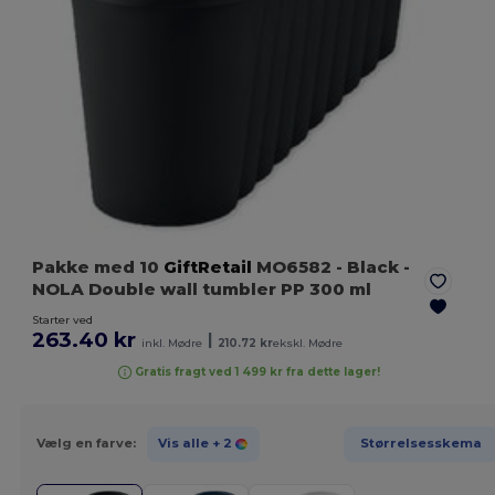
Pakke med 10
GiftRetail
MO6582
- Black
-
NOLA Double wall tumbler PP 300 ml
Starter ved
263.40 kr
|
inkl. Mødre
210.72 kr
ekskl. Mødre
Gratis fragt ved 1 499 kr fra dette lager!
Vælg en farve:
Vis alle
+ 2
Størrelsesskema