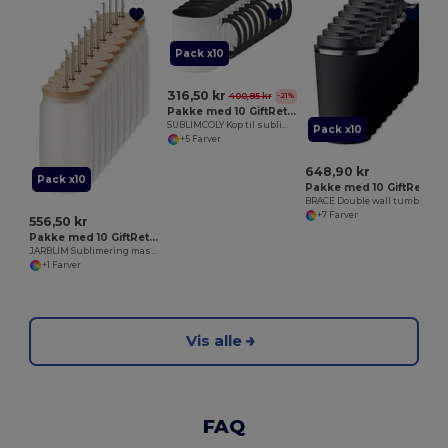
Pack x10
316,50 kr
400,85 kr
-21%
Pakke med 10 GiftRetail MO8422
SUBLIMCOLY Kop til sublimation i farver
Pack x10
+5 Farver
648,90 kr
Pack x10
Pakke med 10 GiftRetail MO6276
BRACE Double wall tumbler 350 ml
+7 Farver
556,50 kr
Pakke med 10 GiftRetail MO6919
JARBLIM Sublimering mason krus 400 ml
+1 Farver
Vis alle
FAQ