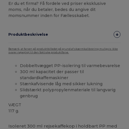
Er du et firma? Få fordele ved priser eksklusive
moms, når du betaler, bedes du angive dit
momsnummer inden for Fællesskabet.
Produktbeskrivelse
Bemærk, at farven på produktbilledet på grund af skærmkalibrering muligvis ikke
svarer nøjagtigt til den faktiske produktfarve.
Dobbeltvægget PP-isolering til varmebevarelse
300 ml kapacitet der passer til
standardkaffemaskiner
Stænkafvisende låg med sikker lukning
Slidstærkt polypropylenmateriale til langvarig
genbrug
VÆGT
117 g.
Høj lagerbeholdning
Isoleret 300 ml rejsekaffekop i holdbart PP med