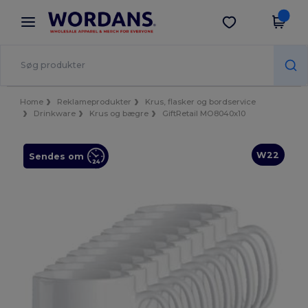
×
Wordans-app
Hent app
Bedre priser i appen!
Home
Reklameprodukter
Krus, flasker og bordservice
Drinkware
Krus og bægre
GiftRetail MO8040x10
W22
Sendes om