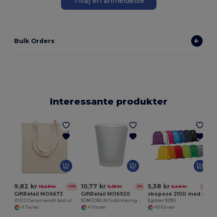
Tilføj en anmeldelse
Bulk Orders
Interessante produkter
E
9,82 kr
10,77 kr
5,38 kr
19,28 kr
11,35 kr
6,26 kr
-49%
-5%
-14%
GiftRetail MO6673
GiftRetail MO6920
skopose 210D med sorte træksnore
ZOCO Genanvendt bomulds indkøbstaske
SONGOBLIM Sublimering shotglas 44 ml
Egotier 92910
+1 Farver
+1 Farver
+10 Farver