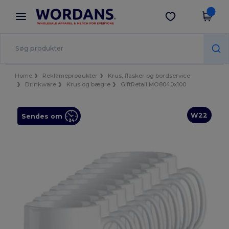
×
Wordans-app
Hent app
Bedre priser i appen!
Home
Reklameprodukter
Krus, flasker og bordservice
Drinkware
Krus og bægre
GiftRetail MO8040x100
W22
Sendes om