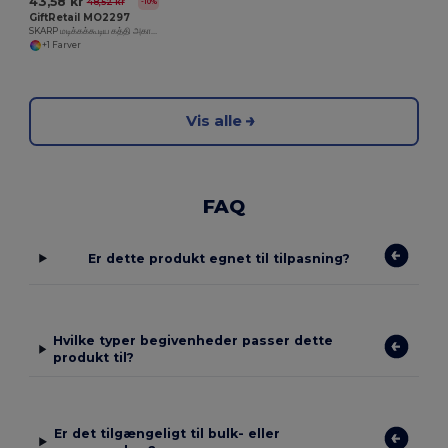
43,58 kr
48,52 kr
-10%
GiftRetail MO2297
SKARP மடிக்கக்கூடிய கத்தி அகாசியா
+1 Farver
Vis alle
FAQ
Er dette produkt egnet til tilpasning?
Hvilke typer begivenheder passer dette
produkt til?
Er det tilgængeligt til bulk- eller