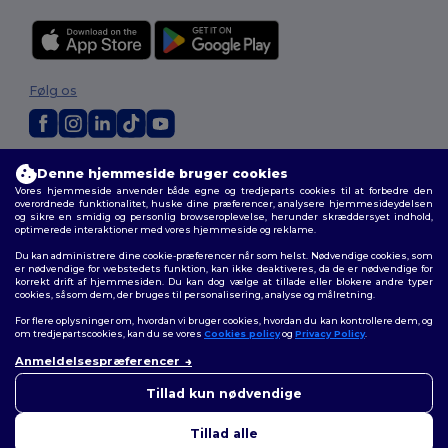
Følg os
2026. Alle rettigheder forbeholdes
Denne hjemmeside bruger cookies
Vilkår og Betingelser
|
Tilpasset politik
|
Fortrolighedspolitik
|
Politik for
Vores hjemmeside anvender både egne og tredjeparts cookies til at forbedre den
cookies
|
Sitemap
overordnede funktionalitet, huske dine præferencer, analysere hjemmesideydelsen
og sikre en smidig og personlig browseroplevelse, herunder skræddersyet indhold,
optimerede interaktioner med vores hjemmeside og reklame.
Du kan administrere dine cookie-præferencer når som helst. Nødvendige cookies, som
er nødvendige for webstedets funktion, kan ikke deaktiveres, da de er nødvendige for
korrekt drift af hjemmesiden. Du kan dog vælge at tillade eller blokere andre typer
cookies, såsom dem, der bruges til personalisering, analyse og målretning.
For flere oplysninger om, hvordan vi bruger cookies, hvordan du kan kontrollere dem, og
om tredjepartscookies, kan du se vores
Cookies policy
og
Privacy Policy
.
Anmeldelsespræferencer
👋
Hej
Hvis du har spørgsmål eller
Tillad kun nødvendige
bekymringer, kan du kontakte
os når som helst. Vores chatbot
Tillad alle
er her for at hjælpe.