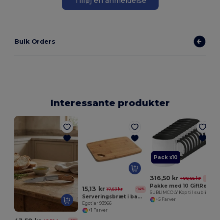
Tilføj en anmeldelse
Bulk Orders
Interessante produkter
Pack x10
316,50 kr
400,85 kr
-21%
Pakke med 10 GiftRetail MO8422
15,13 kr
17,53 kr
-14%
SUBLIMCOLY Kop til sublimation i farver
Serveringsbræt i bambus
+5 Farver
Egotier 93966
+1 Farver