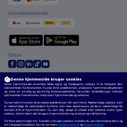
Forsendelsesmetoder
Følg os
2026. Alle rettigheder forbeholdes
Denne hjemmeside bruger cookies
Vilkår og Betingelser
|
Tilpasset politik
|
Fortrolighedspolitik
|
Politik for
Vores hjemmeside anvender både egne og tredjeparts cookies til at forbedre den
cookies
|
Sitemap
overordnede funktionalitet, huske dine præferencer, analysere hjemmesideydelsen
og sikre en smidig og personlig browseroplevelse, herunder skræddersyet indhold,
optimerede interaktioner med vores hjemmeside og reklame.
Du kan administrere dine cookie-præferencer når som helst. Nødvendige cookies, som
er nødvendige for webstedets funktion, kan ikke deaktiveres, da de er nødvendige for
korrekt drift af hjemmesiden. Du kan dog vælge at tillade eller blokere andre typer
cookies, såsom dem, der bruges til personalisering, analyse og målretning.
For flere oplysninger om, hvordan vi bruger cookies, hvordan du kan kontrollere dem, og
om tredjepartscookies, kan du se vores
Cookies policy
og
Privacy Policy
.