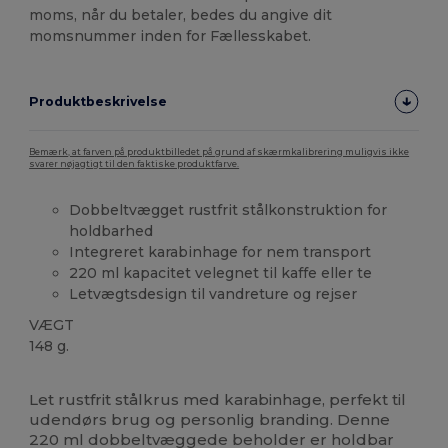
moms, når du betaler, bedes du angive dit
momsnummer inden for Fællesskabet.
Produktbeskrivelse
Bemærk, at farven på produktbilledet på grund af skærmkalibrering muligvis ikke
svarer nøjagtigt til den faktiske produktfarve.
Dobbeltvægget rustfrit stålkonstruktion for
holdbarhed
Integreret karabinhage for nem transport
220 ml kapacitet velegnet til kaffe eller te
Letvægtsdesign til vandreture og rejser
VÆGT
148 g.
Høj lagerbeholdning
Let rustfrit stålkrus med karabinhage, perfekt til
udendørs brug og personlig branding. Denne
220 ml dobbeltvæggede beholder er holdbar