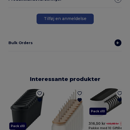
Tilføj en anmeldelse
Bulk Orders
Interessante produkter
Pack x10
316,50 kr
400,85 kr
-21%
Pack x10
Pakke med 10 GiftRetail MO8422