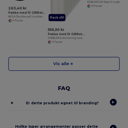
SUBLIMCOLY Kop til sublimation i farver
+5 Farver
263,40 kr
Pakke med 10 GiftRetail MO6582
NOLA Double wall tumbler PP 300 ml
Pack x10
+1 Farver
556,50 kr
Pakke med 10 GiftRetail MO6919
JARBLIM Sublimering mason krus 400 ml
+1 Farver
Vis alle
FAQ
Er dette produkt egnet til branding?
Hvilke typer arrangementer passer dette