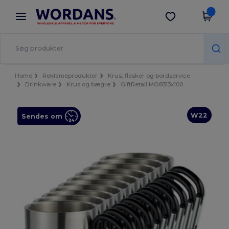
×
Wordans-app
Hent app
Bedre priser i appen!
Home
Reklameprodukter
Krus, flasker og bordservice
Drinkware
Krus og bægre
GiftRetail MO8313x100
W22
Sendes om