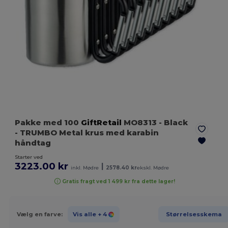
Pakke med 100
GiftRetail
MO8313
- Black
- TRUMBO Metal krus med karabin
håndtag
Starter ved
3223.00 kr
|
inkl. Mødre
2578.40 kr
ekskl. Mødre
Gratis fragt ved 1 499 kr fra dette lager!
Vælg en farve:
Vis alle
+ 4
Størrelsesskema