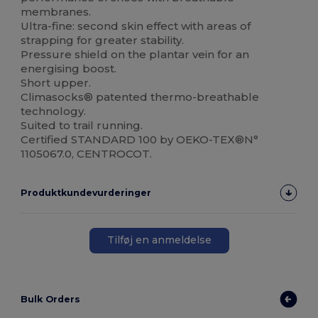
membranes.
Ultra-fine: second skin effect with areas of
strapping for greater stability.
Pressure shield on the plantar vein for an
energising boost.
Short upper.
Climasocks® patented thermo-breathable
technology.
Suited to trail running.
Certified STANDARD 100 by OEKO-TEX®N°
1105067.0, CENTROCOT.
Produktkundevurderinger
Tilføj en anmeldelse
Bulk Orders