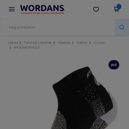
×
Wordans-app
Hent app
Bedre priser i appen!
Home
Tomt tøj | tilbehør
tilbehør
Sokker
Unisex
RYWAN RY1020
W5