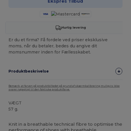
Ekspres Tilbud
Hurtig levering
Er du et firma? Få fordele ved priser eksklusive
moms, når du betaler, bedes du angive dit
momsnummer inden for Fællesskabet.
Produktbeskrivelse
Bemærk, at farven på produktbilledet på grund af skærmkalibrering muligvis ikke
svarer nøjagtigt til den faktiske produktfarve.
VÆGT
57 g.
Fremstillet i Europa
Fremstillet i Italien
Knit in a breathable technical fibre to optimise the
performance of shoes with breathable