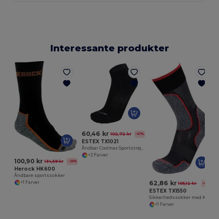
Interessante produkter
60,46 kr
102,72 kr
-41%
ESTEX TX1021
Åndbar Coolmax Sportstrøje X2
+2 Farver
100,90 kr
134,59 kr
-25%
Herock HK600
Åndbare sportssokker
62,86 kr
+1 Farver
105,12 kr
-40%
ESTEX TX1550
Sikkerhedssokker med Kevlarforstærkning
+1 Farver