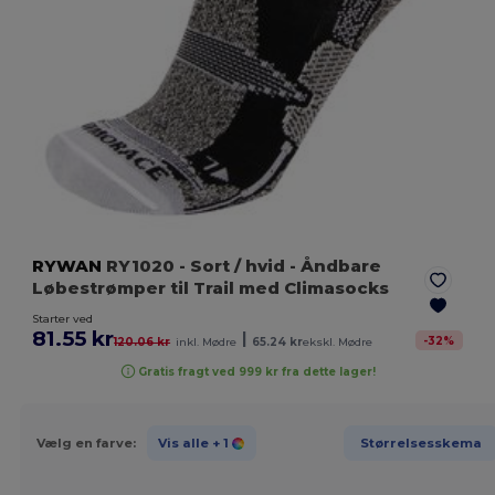
RYWAN
RY1020
- Sort / hvid
- Åndbare
Løbestrømper til Trail med Climasocks
Starter ved
81.55 kr
|
-
32
%
120.06 kr
inkl. Mødre
65.24 kr
ekskl. Mødre
Gratis fragt ved 999 kr fra dette lager!
Vælg en farve:
Vis alle
+ 1
Størrelsesskema