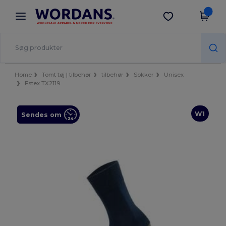
×
Wordans-app
Hent app
Bedre priser i appen!
Home
Tomt tøj | tilbehør
tilbehør
Sokker
Unisex
Estex TX2119
W1
Sendes om