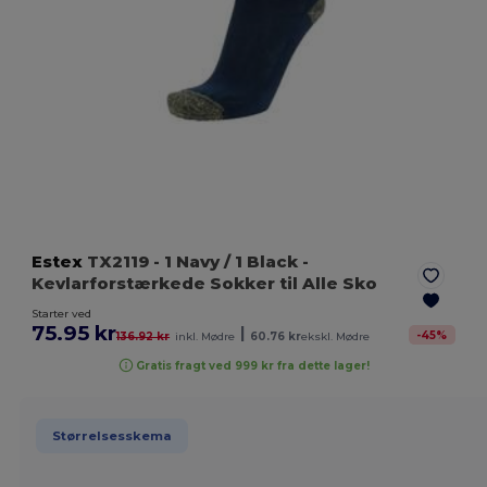
Estex
TX2119
- 1 Navy / 1 Black
-
Kevlarforstærkede Sokker til Alle Sko
Starter ved
75.95 kr
|
-
45
%
136.92 kr
inkl. Mødre
60.76 kr
ekskl. Mødre
Gratis fragt ved 999 kr fra dette lager!
Størrelsesskema