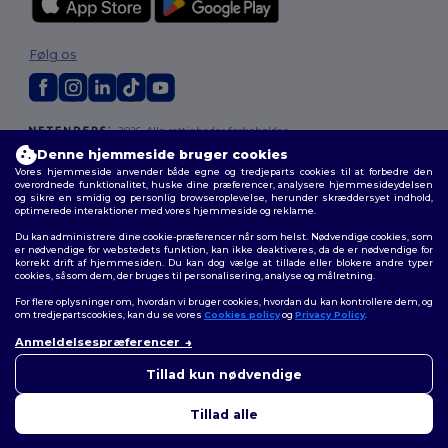
Følg os
2026. Alle rettigheder forbeholdes
Vilkår og Betingelser
|
Tilpasset politik
|
Fortrolighedspolitik
|
Politik for
Denne hjemmeside bruger cookies
cookies
|
Sitemap
Vores hjemmeside anvender både egne og tredjeparts cookies til at forbedre den
overordnede funktionalitet, huske dine præferencer, analysere hjemmesideydelsen
og sikre en smidig og personlig browseroplevelse, herunder skræddersyet indhold,
optimerede interaktioner med vores hjemmeside og reklame.
Du kan administrere dine cookie-præferencer når som helst. Nødvendige cookies, som
er nødvendige for webstedets funktion, kan ikke deaktiveres, da de er nødvendige for
korrekt drift af hjemmesiden. Du kan dog vælge at tillade eller blokere andre typer
cookies, såsom dem, der bruges til personalisering, analyse og målretning.
For flere oplysninger om, hvordan vi bruger cookies, hvordan du kan kontrollere dem, og
om tredjepartscookies, kan du se vores
Cookies policy
og
Privacy Policy
.
Anmeldelsespræferencer
👋
Hej
Hvis du har spørgsmål eller
Tillad kun nødvendige
bekymringer, kan du kontakte
os når som helst. Vores chatbot
Tillad alle
er her for at hjælpe.