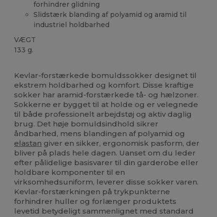
forhindrer glidning
Slidstærk blanding af polyamid og aramid til
industriel holdbarhed
VÆGT
133 g.
Fremstillet i Europa
Fremstillet i Italien
Kevlar-forstærkede bomuldssokker designet til
ekstrem holdbarhed og komfort. Disse kraftige
sokker har aramid-forstærkede tå- og hælzoner.
Sokkerne er bygget til at holde og er velegnede
til både professionelt arbejdstøj og aktiv daglig
brug. Det høje bomuldsindhold sikrer
åndbarhed, mens blandingen af polyamid og
elastan
giver en sikker, ergonomisk pasform, der
bliver på plads hele dagen. Uanset om du leder
efter pålidelige basisvarer til din garderobe eller
holdbare komponenter til en
virksomhedsuniform, leverer disse sokker varen.
Kevlar-forstærkningen på trykpunkterne
forhindrer huller og forlænger produktets
levetid betydeligt sammenlignet med standard