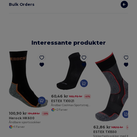
Bulk Orders
Interessante produkter
60,46 kr
102,72 kr
-41%
ESTEX TX1021
Åndbar Coolmax Sportstrøje X2
+2 Farver
100,90 kr
134,59 kr
-25%
Herock HK600
Åndbare sportssokker
62,86 kr
+1 Farver
105,12 kr
-40%
ESTEX TX1550
Sikkerhedssokker med Kevlarforstærkning