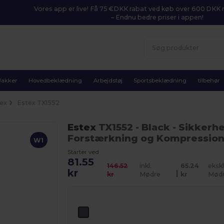
Vores app er live! Få 75 €DKK rabat ved køb over 600 DK
– Endnu bedre priser i appen!
Jakker
Hovedbeklædning
Arbejdstøj
Sportsbeklædning
tilbehør
sex
Estex TX1552
Estex
TX1552
- Black
- Sikkerh
Forstærkning og Kompressio
W1
Starter ved
81.55
146.52
inkl.
65.24
ekskl
kr
|
kr
Mødre
kr
Mød