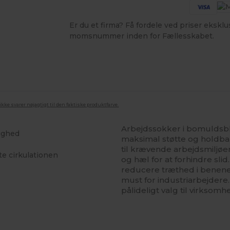
Er du et firma? Få fordele ved priser ekskl
momsnummer inden for Fællesskabet.
ke svarer nøjagtigt til den faktiske produktfarve.
Arbejdssokker i bomuldsb
lighed
maksimal støtte og holdba
til krævende arbejdsmiljø
te cirkulationen
og hæl for at forhindre sl
reducere træthed i benene 
must for industriarbejdere.
pålideligt valg til virksom