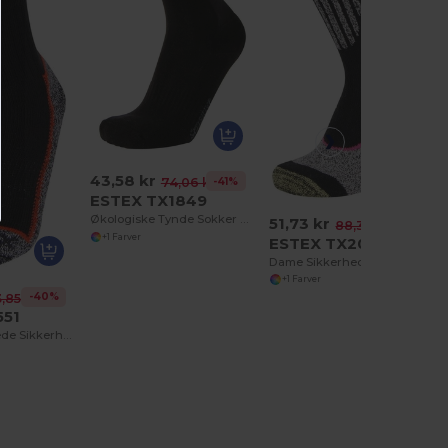
43,58 kr
-41%
74,06 kr
ESTEX TX1849
Økologiske Tynde Sokker med Spænde til Hverdagsbrug
51,73 kr
-41%
88,39 kr
+1 Farver
ESTEX TX2005
Dame Sikkerhedssko med Kevlar Forstærkning
+1 Farver
-40%
3,85 kr
551
Vinterforstærkede Sikkerhedssokker med Garanti