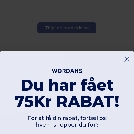
Tilføj en anmeldelse
Du har fået
Interessante produkter
75Kr RABAT!
For at få din rabat, fortæl os:
hvem shopper du for?