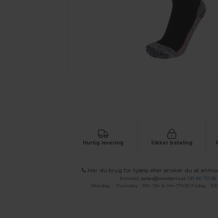
Anmod om et tilpasset tilbud på di
Hurtig levering
Sikker betaling
Har du brug for hjælp eller ønsker du at anmo
Kontakt
sales@wordans.at
OR
80 70 58
Monday - Thursday : 10h-13h & 14h-17h30 Friday : 10h