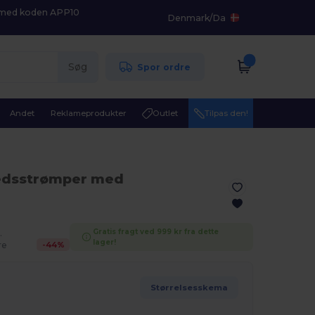
K med koden APP10
Denmark
/
Da
Søg
Spor ordre
Andet
Reklameprodukter
Outlet
Tilpas den!
edsstrømper med
n
Gratis fragt ved 999 kr fra dette
.
lager!
-
44
%
re
Størrelsesskema