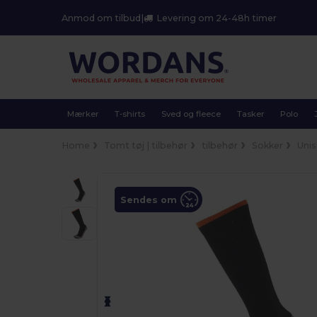
Anmod om tilbud
|
Levering om 24-48h timer
Mærker
T-shirts
Sved og fleece
Tasker
Polo
Home
Tomt tøj | tilbehør
tilbehør
Sokker
Uni
Sendes om