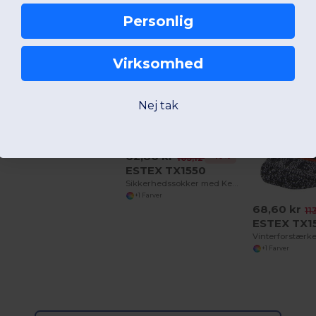
Personlig
Virksomhed
60,46 kr
-41%
102,72 kr
ESTEX TX1021
Åndbar Coolmax Sportstrøje X2
Nej tak
+2 Farver
62,86 kr
-40%
105,12 kr
ESTEX TX1550
Sikkerhedssokker med Kevlarforstærkning
+1 Farver
68,60 kr
11
ESTEX TX1
+1 Farver