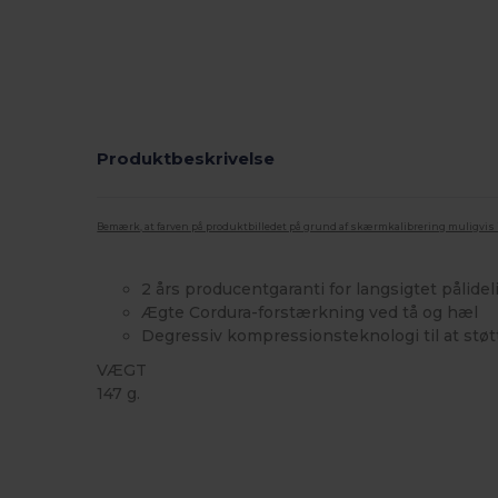
Produktbeskrivelse
Bemærk, at farven på produktbilledet på grund af skærmkalibrering muligvis ik
2 års producentgaranti for langsigtet pålide
Ægte Cordura-forstærkning ved tå og hæl
Degressiv kompressionsteknologi til at støt
VÆGT
147 g.
Fremstillet i Europa
Fremstillet i Italien