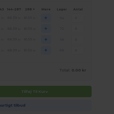
143
144-287
288 +
Mere
Lager
Antal
+
6
88.39
81.55
94
kr
kr
kr
+
6
88.39
81.55
72
kr
kr
kr
+
6
88.39
81.55
58
kr
kr
kr
+
6
88.39
81.55
68
kr
kr
kr
Total:
0.00 kr
Tilføj Til Kurv
hurtigt tilbud