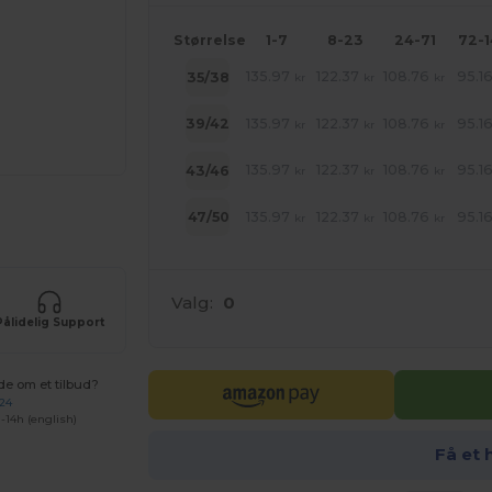
Størrelse
1-7
8-23
24-71
72-
135.97
122.37
108.76
95.1
35/38
kr
kr
kr
135.97
122.37
108.76
95.1
39/42
kr
kr
kr
135.97
122.37
108.76
95.1
43/46
kr
kr
kr
ne produkter
135.97
122.37
108.76
95.1
47/50
kr
kr
kr
Valg:
0
Pålidelig Support
de om et tilbud?
 24
-14h (english)
Få et 