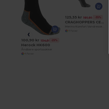
125,35 kr
-35%
191,91 kr
CRAGHOPPERS CEH001
Merino Komfort Vandresokker til Hurtig Tørring
+1 Farver
100,90 kr
-25%
134,59 kr
Herock HK600
Åndbare sportssokker
+1 Farver