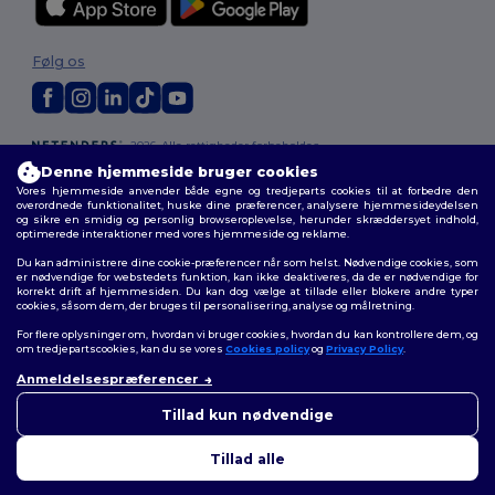
Følg os
2026. Alle rettigheder forbeholdes
Vilkår og Betingelser
|
Tilpasset politik
|
Fortrolighedspolitik
|
Politik for
Denne hjemmeside bruger cookies
cookies
|
Sitemap
Vores hjemmeside anvender både egne og tredjeparts cookies til at forbedre den
overordnede funktionalitet, huske dine præferencer, analysere hjemmesideydelsen
og sikre en smidig og personlig browseroplevelse, herunder skræddersyet indhold,
optimerede interaktioner med vores hjemmeside og reklame.
Du kan administrere dine cookie-præferencer når som helst. Nødvendige cookies, som
er nødvendige for webstedets funktion, kan ikke deaktiveres, da de er nødvendige for
korrekt drift af hjemmesiden. Du kan dog vælge at tillade eller blokere andre typer
cookies, såsom dem, der bruges til personalisering, analyse og målretning.
For flere oplysninger om, hvordan vi bruger cookies, hvordan du kan kontrollere dem, og
om tredjepartscookies, kan du se vores
Cookies policy
og
Privacy Policy
.
Anmeldelsespræferencer
👋
Hej
Hvis du har spørgsmål eller
Tillad kun nødvendige
bekymringer, kan du kontakte
os når som helst. Vores chatbot
Tillad alle
er her for at hjælpe.