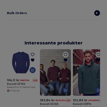
Bulk Orders
Interessante produkter
M
104,11 kr
180,71 kr
-42%
Russell JZ762
Sweatshirt til mænd med raglanærme
+7 Farver
183,84 kr
162,89 kr
327,23 kr
294,56 kr
-44%
-45%
Russell JZ266
Russell JZ874