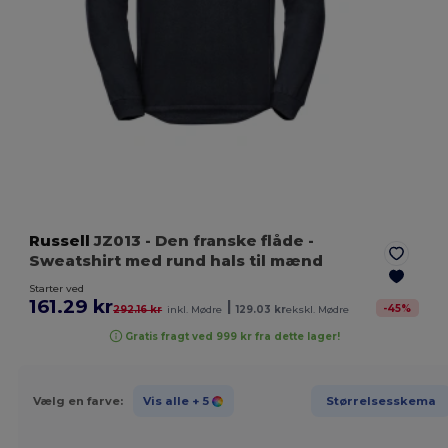
Russell
JZ013
- Den franske flåde
-
Sweatshirt med rund hals til mænd
Starter ved
161.29 kr
|
-
45
%
292.16 kr
inkl. Mødre
129.03 kr
ekskl. Mødre
Gratis fragt ved 999 kr fra dette lager!
Vælg en farve:
Vis alle
+ 5
Størrelsesskema