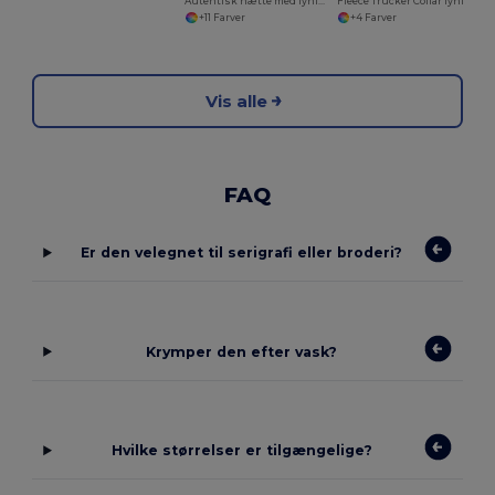
Autentisk hætte med lynlås til mænd
Fleece Trucker Collar lynlåslommer
+11 Farver
+4 Farver
Vis alle
FAQ
Er den velegnet til serigrafi eller broderi?
Krymper den efter vask?
Hvilke størrelser er tilgængelige?