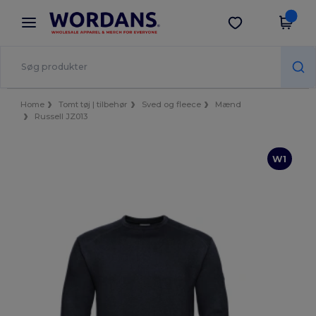
×
Wordans-app
Hent app
Bedre priser i appen!
Home
Tomt tøj | tilbehør
Sved og fleece
Mænd
Russell JZ013
W1