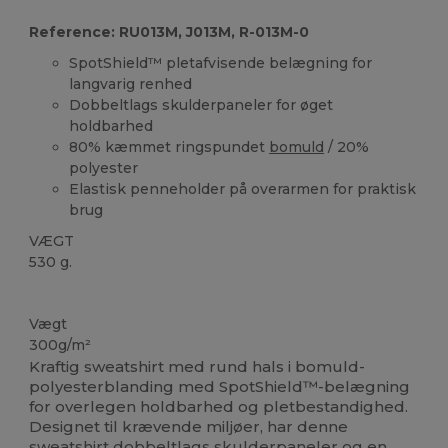
Reference: RU013M, J013M, R-013M-0
SpotShield™ pletafvisende belægning for
langvarig renhed
Dobbeltlags skulderpaneler for øget
holdbarhed
80% kæmmet ringspundet
bomuld
/ 20%
polyester
Elastisk penneholder på overarmen for praktisk
brug
VÆGT
530 g.
Kan vaskes ved 60°C
Vægt
300g/m²
Kraftig sweatshirt med rund hals i bomuld-
polyesterblanding med SpotShield™-belægning
for overlegen holdbarhed og pletbestandighed.
Designet til krævende miljøer, har denne
sweatshirt dobbeltlags skulderpaneler og en