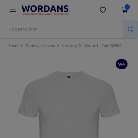
×
Wordans-app
Hent app
Bedre priser i appen!
Home
Tomt tøj | tilbehør
Undertøj
Mænd
Roly RI2500
W4