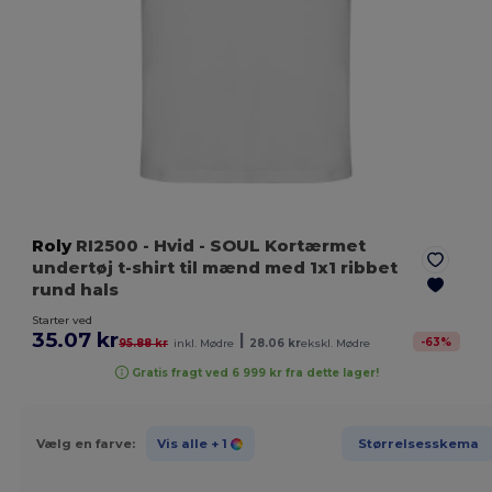
Roly
RI2500
- Hvid
- SOUL Kortærmet
undertøj t-shirt til mænd med 1x1 ribbet
rund hals
Starter ved
35.07 kr
|
-
63
%
95.88 kr
inkl. Mødre
28.06 kr
ekskl. Mødre
Gratis fragt ved 6 999 kr fra dette lager!
Vælg en farve:
Vis alle
+ 1
Størrelsesskema