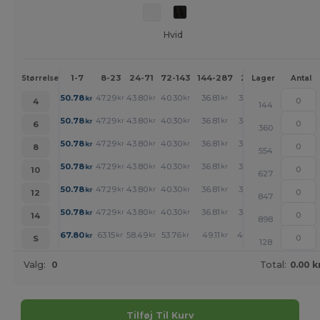
Hvid
1-7
8-23
24-71
72-143
144-287
288 +
Mere
Størrelse
Lager
Antal
+
50.78
47.29
43.80
40.30
36.81
35.07
kr
kr
kr
kr
kr
kr
4
144
+
50.78
47.29
43.80
40.30
36.81
35.07
kr
kr
kr
kr
kr
kr
6
360
+
50.78
47.29
43.80
40.30
36.81
35.07
kr
kr
kr
kr
kr
kr
8
554
+
50.78
47.29
43.80
40.30
36.81
35.07
kr
kr
kr
kr
kr
kr
10
627
+
50.78
47.29
43.80
40.30
36.81
35.07
kr
kr
kr
kr
kr
kr
12
847
+
50.78
47.29
43.80
40.30
36.81
35.07
kr
kr
kr
kr
kr
kr
14
898
+
67.80
63.15
58.49
53.76
49.11
46.78
kr
kr
kr
kr
kr
kr
S
128
Valg:
0
Total:
0.00 k
Tilføj Til Kurv