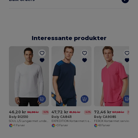
Interessante produkter
46,20 kr
47,72 kr
72,46 kr
96,98 kr
81,92 kr
157,58 kr
-52%
-42%
-54%
Roly RI2510
Roly CA8411
Roly CA9085
SOUL L/S Langærmet undertøj t-shirt til mænd med 1x1 ribbet rund hals
EXPEDITION Kortærmet t-shirt i en kombination af farver
FEROX Kortærmet service top
+1 Farver
+3 Farver
+8 Farver