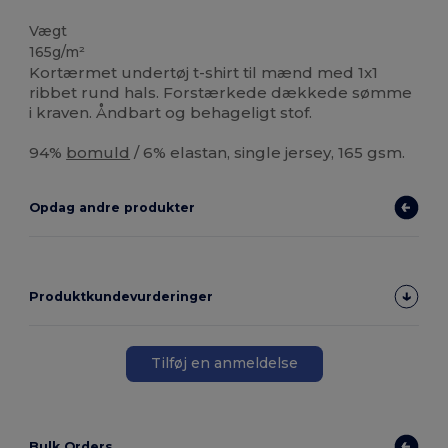
Høj lagerbeholdning
Vægt
165g/m²
Kortærmet undertøj t-shirt til mænd med 1x1
ribbet rund hals. Forstærkede dækkede sømme
i kraven. Åndbart og behageligt stof.
94%
bomuld
/ 6% elastan, single jersey, 165 gsm.
Opdag andre produkter
Produktkundevurderinger
Tilføj en anmeldelse
Bulk Orders